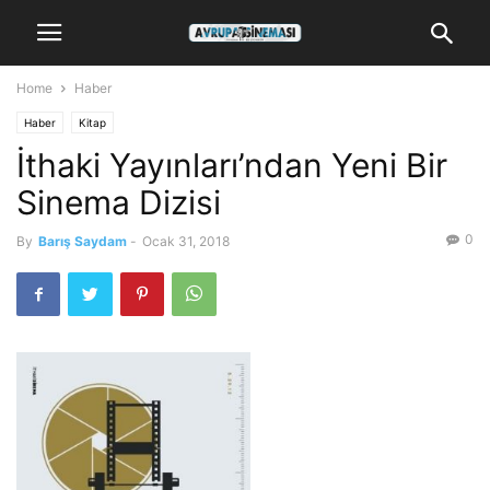
Home
Haber
Haber
Kitap
İthaki Yayınları’ndan Yeni Bir
Sinema Dizisi
0
By
Barış Saydam
-
Ocak 31, 2018