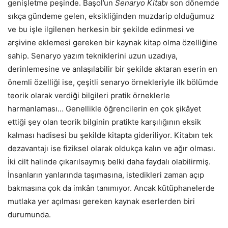
genişletme peşinde. Başol’un
Senaryo Kitabı
son dönemde
sıkça gündeme gelen, eksikliğinden muzdarip olduğumuz
ve bu işle ilgilenen herkesin bir şekilde edinmesi ve
arşivine eklemesi gereken bir kaynak kitap olma özelliğine
sahip. Senaryo yazım tekniklerini uzun uzadıya,
derinlemesine ve anlaşılabilir bir şekilde aktaran eserin en
önemli özelliği ise, çeşitli senaryo örnekleriyle ilk bölümde
teorik olarak verdiği bilgileri pratik örneklerle
harmanlaması… Genellikle öğrencilerin en çok şikâyet
ettiği şey olan teorik bilginin pratikte karşılığının eksik
kalması hadisesi bu şekilde kitapta gideriliyor. Kitabın tek
dezavantajı ise fiziksel olarak oldukça kalın ve ağır olması.
İki cilt halinde çıkarılsaymış belki daha faydalı olabilirmiş.
İnsanların yanlarında taşımasına, istedikleri zaman açıp
bakmasına çok da imkân tanımıyor. Ancak kütüphanelerde
mutlaka yer açılması gereken kaynak eserlerden biri
durumunda.