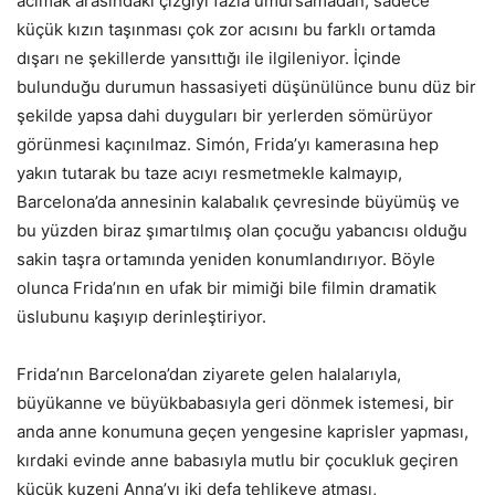
acımak arasındaki çizgiyi fazla umursamadan, sadece
küçük kızın taşınması çok zor acısını bu farklı ortamda
dışarı ne şekillerde yansıttığı ile ilgileniyor. İçinde
bulunduğu durumun hassasiyeti düşünülünce bunu düz bir
şekilde yapsa dahi duyguları bir yerlerden sömürüyor
görünmesi kaçınılmaz. Simón, Frida’yı kamerasına hep
yakın tutarak bu taze acıyı resmetmekle kalmayıp,
Barcelona’da annesinin kalabalık çevresinde büyümüş ve
bu yüzden biraz şımartılmış olan çocuğu yabancısı olduğu
sakin taşra ortamında yeniden konumlandırıyor. Böyle
olunca Frida’nın en ufak bir mimiği bile filmin dramatik
üslubunu kaşıyıp derinleştiriyor.
Frida’nın Barcelona’dan ziyarete gelen halalarıyla,
büyükanne ve büyükbabasıyla geri dönmek istemesi, bir
anda anne konumuna geçen yengesine kaprisler yapması,
kırdaki evinde anne babasıyla mutlu bir çocukluk geçiren
küçük kuzeni Anna’yı iki defa tehlikeye atması,