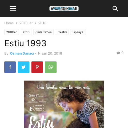
Home
2010'lar
2018
2010'lar
2018
Carla Simon
Elestiri
İspanya
Estiu 1993
0
By
Osman Danacı
-
Nisan 20, 2018