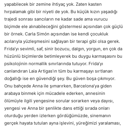
yapabilecek bir zemine ihtiyaç yok. Zaten kasten
hırpalamak gibi bir niyeti de yok. Bu küçük kızın yaşadığı
trajedi sonrası sancıların ne kadar sade ama vurucu
biçimde ele alınabileceğini göstermesi açısından çok güçlü
bir örnek. Carla Simón açısından ise kendi çocukluk
acılarıyla yüzleşmesini sağlayan bir terapi gibi olsa gerek.
Frida’yı sevimli, saf, sinir bozucu, dalgın, yorgun, en çok da
hüzünlü biçimlerde betimleyerek bu duygu karmaşasını bu
psikolojinin normallik sınırlarında tutuyor. Frida’yı
canlandıran Laia Artigas’ın tüm bu karmaşayı sırtlanan
doğallığı ise en güvendiği şey. Bu güven boşa çıkmıyor.
Onu bahçede Anna ile şımarırken, Barcelona’ya giden
arabaya binmek için mücadele ederken, annesinin
ölümüyle ilgili yengesine sorular sorarken veya dayısı,
yengesi ve Anna bir şenlikte dans ettiği sırada onları
oturduğu yerden izlerken gördüğümüzde, sinemanın
gerçek hayata tutulan ayna işlevini, yüreğimizi yaralaması,