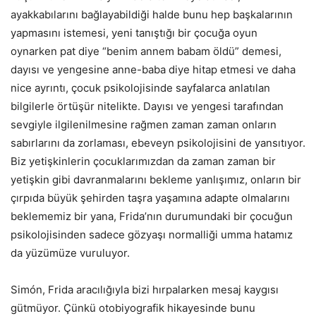
ayakkabılarını bağlayabildiği halde bunu hep başkalarının
yapmasını istemesi, yeni tanıştığı bir çocuğa oyun
oynarken pat diye “benim annem babam öldü” demesi,
dayısı ve yengesine anne-baba diye hitap etmesi ve daha
nice ayrıntı, çocuk psikolojisinde sayfalarca anlatılan
bilgilerle örtüşür nitelikte. Dayısı ve yengesi tarafından
sevgiyle ilgilenilmesine rağmen zaman zaman onların
sabırlarını da zorlaması, ebeveyn psikolojisini de yansıtıyor.
Biz yetişkinlerin çocuklarımızdan da zaman zaman bir
yetişkin gibi davranmalarını bekleme yanlışımız, onların bir
çırpıda büyük şehirden taşra yaşamına adapte olmalarını
beklememiz bir yana, Frida’nın durumundaki bir çocuğun
psikolojisinden sadece gözyaşı normalliği umma hatamız
da yüzümüze vuruluyor.
Simón, Frida aracılığıyla bizi hırpalarken mesaj kaygısı
gütmüyor. Çünkü otobiyografik hikayesinde bunu