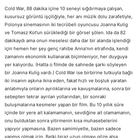
Cold War, 88 dakika içine 10 seneyi sığdırmaya çalışan,
kusursuz görüntü işçiliğiyle, her anı müzik dolu zarafetiyle,
Polonya sinemasının iki tecrübeli oyuncusu Joanna Kulig
ve Tomasz Kot’un sürüklediği bir görsel şölen. Ida da 82
dakikaydı ama onun meselesi daha dar bir alanda işlendiği
için hemen her şey genç rahibe Anna’nın etrafında, kendi
zamanını ekonomik kullanarak biçimleniyor, her duyguya
yer kalıyordu. (Hatta o filmde de sahnede şarkı söyleyen
bir Joanna Kulig vardı.) Cold War ise birbirine tutkuyla bağlı
iki insanın aşkına ikna eden, fakat hızlı ve boşluk yaratan
anlatımıyla onların ayrılıklarına ve kavuşmalarına, sonra bir
sebepten tekrar ayrılan yollarından, bir sonraki
buluşmalarına kesmeler yapan bir film. Bu 10 yıllık süre
içinde bir yere ait kalamamanın, sevdiğine ait olamamanın,
onu bulduktan sonra yitirmenin kısa muhasebelerini
yapıyor yapmasına. Bazen samimiyetle, bazen sadece
yapmış olmak için. Belki biraz uzun olmayı göze alsa,