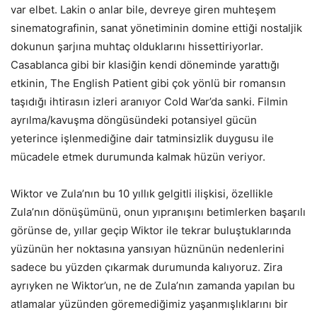
var elbet. Lakin o anlar bile, devreye giren muhteşem
sinematografinin, sanat yönetiminin domine ettiği nostaljik
dokunun şarjına muhtaç olduklarını hissettiriyorlar.
Casablanca gibi bir klasiğin kendi döneminde yarattığı
etkinin, The English Patient gibi çok yönlü bir romansın
taşıdığı ihtirasın izleri aranıyor Cold War’da sanki. Filmin
ayrılma/kavuşma döngüsündeki potansiyel gücün
yeterince işlenmediğine dair tatminsizlik duygusu ile
mücadele etmek durumunda kalmak hüzün veriyor.
Wiktor ve Zula’nın bu 10 yıllık gelgitli ilişkisi, özellikle
Zula’nın dönüşümünü, onun yıpranışını betimlerken başarılı
görünse de, yıllar geçip Wiktor ile tekrar buluştuklarında
yüzünün her noktasına yansıyan hüznünün nedenlerini
sadece bu yüzden çıkarmak durumunda kalıyoruz. Zira
ayrıyken ne Wiktor’un, ne de Zula’nın zamanda yapılan bu
atlamalar yüzünden göremediğimiz yaşanmışlıklarını bir