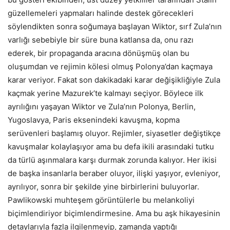
güzellemeleri yapmaları halinde destek görecekleri
söylendikten sonra soğumaya başlayan Wiktor, sırf Zula’nın
varlığı sebebiyle bir süre buna katlansa da, onu razı
ederek, bir propaganda aracına dönüşmüş olan bu
oluşumdan ve rejimin kölesi olmuş Polonya’dan kaçmaya
karar veriyor. Fakat son dakikadaki karar değişikliğiyle Zula
kaçmak yerine Mazurek’te kalmayı seçiyor. Böylece ilk
ayrılığını yaşayan Wiktor ve Zula’nın Polonya, Berlin,
Yugoslavya, Paris eksenindeki kavuşma, kopma
serüvenleri başlamış oluyor. Rejimler, siyasetler değiştikçe
kavuşmalar kolaylaşıyor ama bu defa ikili arasındaki tutku
da türlü aşınmalara karşı durmak zorunda kalıyor. Her ikisi
de başka insanlarla beraber oluyor, ilişki yaşıyor, evleniyor,
ayrılıyor, sonra bir şekilde yine birbirlerini buluyorlar.
Pawlikowski muhteşem görüntülerle bu melankoliyi
biçimlendiriyor biçimlendirmesine. Ama bu aşk hikayesinin
detaylarıyla fazla ilgilenmeyip, zamanda yaptığı