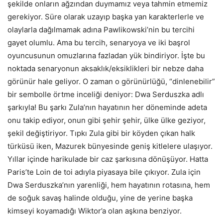
şekilde onların ağzından duymamız veya tahmin etmemiz
gerekiyor. Süre olarak uzayıp başka yan karakterlerle ve
olaylarla dağılmamak adına Pawlikowski’nin bu tercihi
gayet olumlu. Ama bu tercih, senaryoya ve iki başrol
oyuncusunun omuzlarına fazladan yük bindiriyor. İşte bu
noktada senaryonun aksaklık/eksiklikleri bir nebze daha
görünür hale geliyor. O zaman o görünürlüğü, “dinlenebilir”
bir sembolle örtme inceliği deniyor: Dwa Serduszka adlı
şarkıyla! Bu şarkı Zula’nın hayatının her döneminde adeta
onu takip ediyor, onun gibi şehir şehir, ülke ülke geziyor,
şekil değiştiriyor. Tıpkı Zula gibi bir köyden çıkan halk
türküsü iken, Mazurek bünyesinde geniş kitlelere ulaşıyor.
Yıllar içinde harikulade bir caz şarkısına dönüşüyor. Hatta
Paris’te Loin de toi adıyla piyasaya bile çıkıyor. Zula için
Dwa Serduszka’nın yarenliği, hem hayatının rotasına, hem
de soğuk savaş halinde olduğu, yine de yerine başka
kimseyi koyamadığı Wiktor’a olan aşkına benziyor.