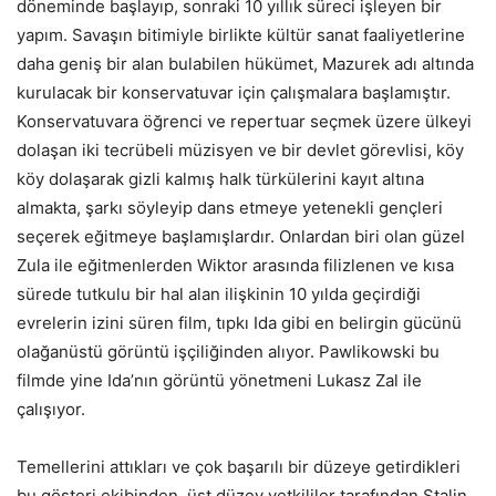
döneminde başlayıp, sonraki 10 yıllık süreci işleyen bir
yapım. Savaşın bitimiyle birlikte kültür sanat faaliyetlerine
daha geniş bir alan bulabilen hükümet, Mazurek adı altında
kurulacak bir konservatuvar için çalışmalara başlamıştır.
Konservatuvara öğrenci ve repertuar seçmek üzere ülkeyi
dolaşan iki tecrübeli müzisyen ve bir devlet görevlisi, köy
köy dolaşarak gizli kalmış halk türkülerini kayıt altına
almakta, şarkı söyleyip dans etmeye yetenekli gençleri
seçerek eğitmeye başlamışlardır. Onlardan biri olan güzel
Zula ile eğitmenlerden Wiktor arasında filizlenen ve kısa
sürede tutkulu bir hal alan ilişkinin 10 yılda geçirdiği
evrelerin izini süren film, tıpkı Ida gibi en belirgin gücünü
olağanüstü görüntü işçiliğinden alıyor. Pawlikowski bu
filmde yine Ida’nın görüntü yönetmeni Lukasz Zal ile
çalışıyor.
Temellerini attıkları ve çok başarılı bir düzeye getirdikleri
bu gösteri ekibinden, üst düzey yetkililer tarafından Stalin