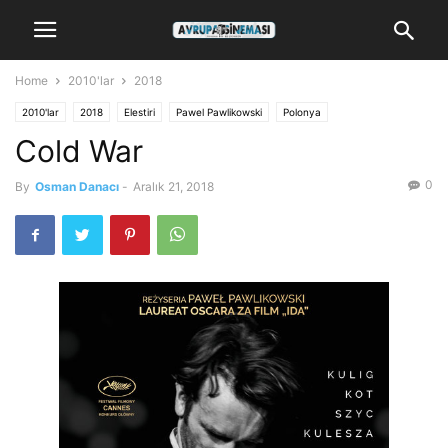
Home
2010'lar
2018
2010'lar
2018
Elestiri
Pawel Pawlikowski
Polonya
Cold War
0
By
Osman Danacı
-
Aralık 21, 2018