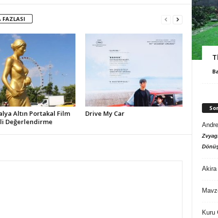
 FAZLASI
T
B
So
alya Altın Portakal Film
Drive My Car
ali Değerlendirme
Andre
Zvyagi
Dönüş
Akira
Mavz
Kuru 