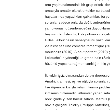
orta yaş bunalımındaki bir grup erkek, de
amacıyla amatör olarak erkekler su balesi 
hayatlarında yaşadıkları çalkantılar, bu 
sorunlar sadece onlarda değil, antrenörler
şampiyonası düzenleneceğini duyduklarında
başvururlar. İşleri hiç kolay olmasa da ç
Gilles Lellouche’un senaryosunu yazdıkları
vie n’est pas une comédie romantique (200
mouchoirs (2010), À bout portant (2010) gi
Lellouche’un yönettiği Le grand bain (Sin
hüzünlü yapısına rağmen canlılığını hiç yit
İki yıldır işsiz olmasından dolayı depresy
Amalric), annesi, eşi ve oğluyla sorunlar
lise öğrencisi kızıyla iletişim kurma prob
kimsenin dinlemediği albümler yapan sefa
borç içinde yüzen havuz satıcısı Marcus (
havuz çalışanı Thierry (Philippe Katerine)