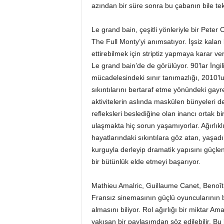
azından bir süre sonra bu çabanın bile te
Le grand bain, çeşitli yönleriyle bir Pete
The Full Monty’yi anımsatıyor. İşsiz kalan 
ettirebilmek için striptiz yapmaya karar v
Le grand bain’de de görülüyor. 90’lar İngil
mücadelesindeki sınır tanımazlığı, 2010’lu
sıkıntılarını bertaraf etme yönündeki gayr
aktivitelerin aslında maskülen bünyeleri de
refleksleri beslediğine olan inancı ortak b
ulaşmakta hiç sorun yaşamıyorlar. Ağırlıkl
hayatlarındaki sıkıntılara göz atan, yaşadık
kurguyla derleyip dramatik yapısını güçlend
bir bütünlük elde etmeyi başarıyor.
Mathieu Amalric, Guillaume Canet, Benoît
Fransız sinemasının güçlü oyuncularının b
almasını biliyor. Rol ağırlığı bir miktar A
yakışan bir paylaşımdan söz edilebilir. Bu b