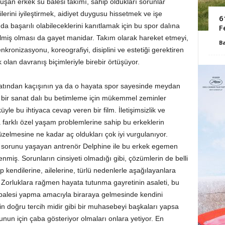
uşan erkek su balesi takımı, sahip oldukları sorunlar
ini iyileştirmek, aidiyet duygusu hissetmek ve işe
6
 başarılı olabileceklerini kanıtlamak için bu spor dalına
F
çilmiş olması da gayet manidar. Takım olarak hareket etmeyi,
B
nkronizasyonu, koreografiyi, disiplini ve estetiği gerektiren
 olan davranış biçimleriyle birebir örtüşüyor.
ayatından kaçışının ya da o hayata spor sayesinde meydan
bir sanat dalı bu betimleme için mükemmel zeminler
yle bu ihtiyaca cevap veren bir film. İletişimsizlik ve
a farklı özel yaşam problemlerine sahip bu erkeklerin
 düzelmesine ne kadar aç oldukları çok iyi vurgulanıyor.
çki sorunu yaşayan antrenör Delphine ile bu erkek egemen
miş. Sorunların cinsiyeti olmadığı gibi, çözümlerin de belli
 kendilerine, ailelerine, türlü nedenlerle aşağılayanlara
. Zorluklara rağmen hayata tutunma gayretinin asaleti, bu
 balesi yapma amacıyla biraraya gelmesinde kendini
in doğru tercih midir gibi bir muhasebeyi başkaları yapsa
nun için çaba gösteriyor olmaları onlara yetiyor. En