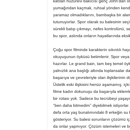
katılan huzurevi bakıcısı genç John’dan ol
yumağından kaçmak, ruhsal yönden kendiler
yaramaz olmadıklarını, bambaşka bir alanda
tutunuyorlar. Spor olarak su balesinin se
sürekli batıp çıkmayı, nefes kontrolünü, se
bu spor, aslında onların hayatlarında eksik
Çoğu spor filminde karakterin sıkıntılı h
okuyuşunun öyküsü betimlenir. Spor veya 
hazırlar. Le grand bain, tam beş temel öykü
yalnızlık ana başlığı altında toplansalar d
başarıya ve çevreleriyle olan ilişkilerinin
Üstelik eski ilişkisini henüz aşamamış, i
filme kadın dokunuşu da başarıyla eklemlen
bir rotası yok. Sadece bu tecrübeyi yaşayıp
“ben daha bitmedim” diyebilmek istiyorlar
defa orta yaş bunalımındaki 8 erkeğin su
gösteriyor. Su balesi sorunların çözümü iç
da onlar yapmıyor. Çözüm istemeleri ve bu