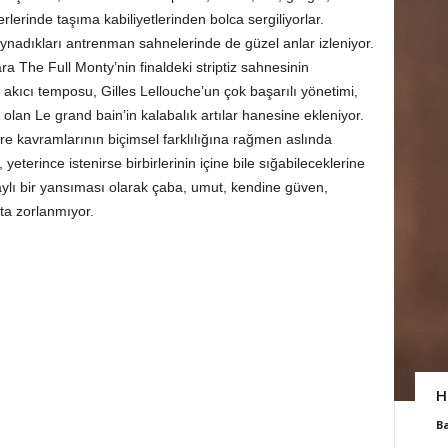
erlerinde taşıma kabiliyetlerinden bolca sergiliyorlar.
 oynadıkları antrenman sahnelerinde de güzel anlar izleniyor.
a The Full Monty’nin finaldeki striptiz sahnesinin
, akıcı temposu, Gilles Lellouche’un çok başarılı yönetimi,
 olan Le grand bain’in kalabalık artılar hanesine ekleniyor.
re kavramlarının biçimsel farklılığına rağmen aslında
 yeterince istenirse birbirlerinin içine bile sığabileceklerine
dolaylı bir yansıması olarak çaba, umut, kendine güven,
ta zorlanmıyor.
H
B