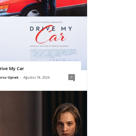
rive My Car
0
urcu Uprak
-
Ağustos 18, 2024