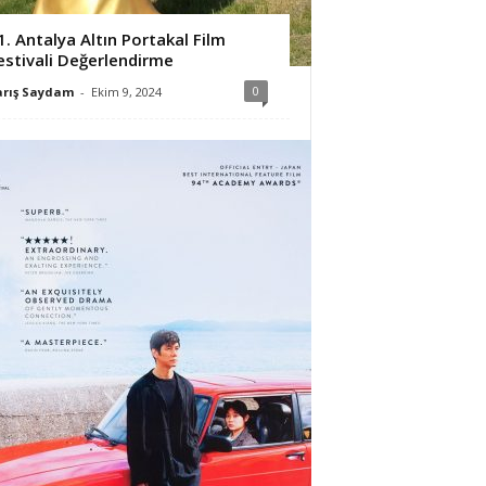
1. Antalya Altın Portakal Film
estivali Değerlendirme
0
arış Saydam
-
Ekim 9, 2024