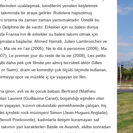
rtlerinden uzaklaşmak, kendilerini yeniden keşfetmek
takımında bir araya gelirler. Rutinlere hapsolmuş
yeni ortama da zaman zaman yansımaktadır. Üstelik bu
i Delphine’de de vardır. Erkekler için su balesi dünya
 Fransa’nın ilk erkekler su balesi takımı olmak için
alışmalara başlarlar. Ahmed Hamidi, Julien Lambroschini ve
, Ma vie en l’air (2005), Ne le dis à personne (2006), Ma
7), Le premier jour du reste de ta vie (2008), Les petits
bi daha pek çok filmde yer almış tecrübeli aktör Gilles
k or Swim), dram ve komediyi çok ölçülü biçimde kullanan,
irmeyip spor ve müzikle iç içe yaşayan bir film.
ona giren, evli ve iki çocuk babası Bertrand (Mathieu
ı olan Laurent (Guillaume Canet), boşandığı eşinden olan
lemi yaşayan, kızının okulundaki yemekhanede çalışan, hiç
let içindeki rock müzisyeni Simon (Jean-Hugues Anglade),
Benoît Poelvoorde), kadınlarla iletişim kuramayan saf
, takımın yan karakterleri Basile ve Avanish, ekibe sonradan