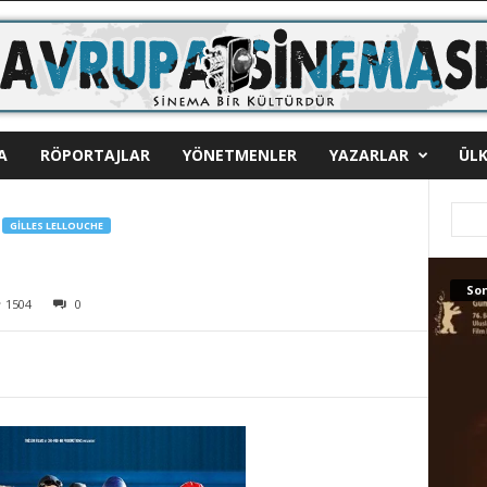
A
RÖPORTAJLAR
YÖNETMENLER
YAZARLAR
ÜLK
GILLES LELLOUCHE
Son
1504
0