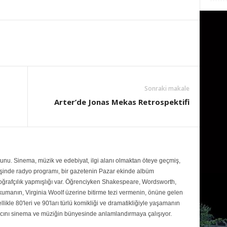
Sonraki makale
Arter’de Jonas Mekas Retrospektifi
ezunu. Sinema, müzik ve edebiyat, ilgi alanı olmaktan öteye geçmiş,
inde radyo programı, bir gazetenin Pazar ekinde albüm
toğrafçılık yapmışlığı var. Öğrenciyken Shakespeare, Wordsworth,
umanın, Virginia Woolf üzerine bitirme tezi vermenin, önüne gelen
ikle 80'leri ve 90'ları türlü komikliği ve dramatikliğiyle yaşamanın
ını sinema ve müziğin bünyesinde anlamlandırmaya çalışıyor.