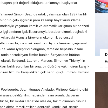
k başına çok değerli olduğunu anlamaya başlıyorlar.
r Cattaneo/ Simon Beaufoy ortak çalışması olan 1997 tarihli
bir grup çelik işçisinin para kazanıp hayatlarını idame
ermeleriyle yaşanan komik ve dramatik karışımın bir benzeri
iz işçi sınıfının işsizlik sorunuyla beraber ekmek peşindeki
 yıllardaki Fransız bireylerin ekonomik ve sosyal
etlerinden hiç de uzak sayılmaz. Ayrıca feminen çağrışımlı
 ne kadar iyileştirici olduğuna, temelde hepsinin insani
D
ir tonla destekleyen filmler bunlar. Bireyselden bütüne
ı olarak Bertrand, Laurent, Marcus, Simon ve Thierry’nin
B
ları farklı sorunları bir ona, bir öbürüne yakın giren karışık
iren film, bu karışıklıktan çok narin, güçlü, mizahi, hüzünlü
 Poelvoorde, Jean-Hugues Anglade, Philippe Katerine gibi
iraraya geldiği film, hepsinden aynı oranlarda verim
malric’te, bir miktar Canet’de olsa da, takım olmanın ruhuna
eş aktör, temsil ettikleri depresif, komik, saf, gergin,