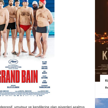
K
B
 depresif, umutsuz ve kendilerine olan güvenleri azalmış