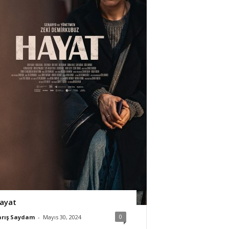
ayat
0
arış Saydam
-
Mayıs 30, 2024