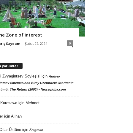
he Zone of Interest
0
arış Saydam
-
Şubat 27, 2024
n yorumlar
i Zvyagintsev Söyleşisi
için
Andrey
ntsev Sinemasında Birey Üzerindeki Otoritenin
ümü: The Return (2003) - Newsgloba.com
 Kurosawa
için
Mehmet
er
için
Alihan
Otlar Üstüne
için
Fragman