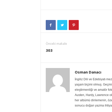
Önceki makale
303
Osman Danacı
İngiliz Dili ve Edebiyatı m
yaşam biçimi olmuş. Geçmiş
eleştirmenliği ve amatör fo
Austen, Hardy, Lawrence ok
her albümü dinlemenin, özell
sonucu doğan yazma ihtiyac