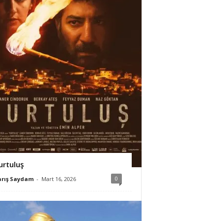
urtuluş
0
arış Saydam
-
Mart 16, 2026