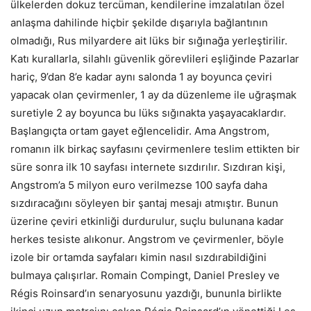
ülkelerden dokuz tercüman, kendilerine imzalatılan özel
anlaşma dahilinde hiçbir şekilde dışarıyla bağlantının
olmadığı, Rus milyardere ait lüks bir sığınağa yerleştirilir.
Katı kurallarla, silahlı güvenlik görevlileri eşliğinde Pazarlar
hariç, 9’dan 8’e kadar aynı salonda 1 ay boyunca çeviri
yapacak olan çevirmenler, 1 ay da düzenleme ile uğraşmak
suretiyle 2 ay boyunca bu lüks sığınakta yaşayacaklardır.
Başlangıçta ortam gayet eğlencelidir. Ama Angstrom,
romanın ilk birkaç sayfasını çevirmenlere teslim ettikten bir
süre sonra ilk 10 sayfası internete sızdırılır. Sızdıran kişi,
Angstrom’a 5 milyon euro verilmezse 100 sayfa daha
sızdıracağını söyleyen bir şantaj mesajı atmıştır. Bunun
üzerine çeviri etkinliği durdurulur, suçlu bulunana kadar
herkes tesiste alıkonur. Angstrom ve çevirmenler, böyle
izole bir ortamda sayfaları kimin nasıl sızdırabildiğini
bulmaya çalışırlar. Romain Compingt, Daniel Presley ve
Régis Roinsard’ın senaryosunu yazdığı, bununla birlikte