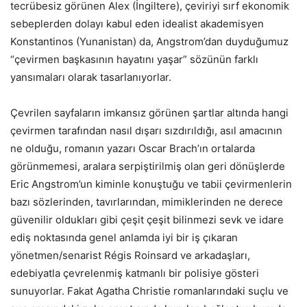
tecrübesiz görünen Alex (İngiltere), çeviriyi sırf ekonomik
sebeplerden dolayı kabul eden idealist akademisyen
Konstantinos (Yunanistan) da, Angstrom’dan duyduğumuz
“çevirmen başkasının hayatını yaşar” sözünün farklı
yansımaları olarak tasarlanıyorlar.
Çevrilen sayfaların imkansız görünen şartlar altında hangi
çevirmen tarafından nasıl dışarı sızdırıldığı, asıl amacının
ne olduğu, romanın yazarı Oscar Brach’ın ortalarda
görünmemesi, aralara serpiştirilmiş olan geri dönüşlerde
Eric Angstrom’un kiminle konuştuğu ve tabii çevirmenlerin
bazı sözlerinden, tavırlarından, mimiklerinden ne derece
güvenilir oldukları gibi çeşit çeşit bilinmezi sevk ve idare
ediş noktasında genel anlamda iyi bir iş çıkaran
yönetmen/senarist Régis Roinsard ve arkadaşları,
edebiyatla çevrelenmiş katmanlı bir polisiye gösteri
sunuyorlar. Fakat Agatha Christie romanlarındaki suçlu ve