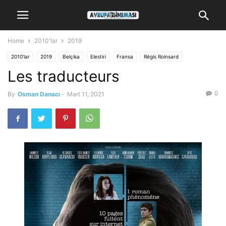
Home
2010'lar
2019
2010'lar
2019
Belçika
Elestiri
Fransa
Régis Roinsard
Les traducteurs
0
By
Osman Danacı
-
Mart 11, 2021