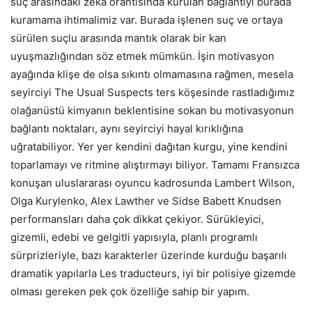
suç arasındaki zeka orantısında kurulan bağlantıyı burada
kuramama ihtimalimiz var. Burada işlenen suç ve ortaya
sürülen suçlu arasında mantık olarak bir kan
uyuşmazlığından söz etmek mümkün. İşin motivasyon
ayağında klişe de olsa sıkıntı olmamasına rağmen, mesela
seyirciyi The Usual Suspects ters köşesinde rastladığımız
olağanüstü kimyanın beklentisine sokan bu motivasyonun
bağlantı noktaları, aynı seyirciyi hayal kırıklığına
uğratabiliyor. Yer yer kendini dağıtan kurgu, yine kendini
toparlamayı ve ritmine alıştırmayı biliyor. Tamamı Fransızca
konuşan uluslararası oyuncu kadrosunda Lambert Wilson,
Olga Kurylenko, Alex Lawther ve Sidse Babett Knudsen
performansları daha çok dikkat çekiyor. Sürükleyici,
gizemli, edebi ve gelgitli yapısıyla, planlı programlı
sürprizleriyle, bazı karakterler üzerinde kurduğu başarılı
dramatik yapılarla Les traducteurs, iyi bir polisiye gizemde
olması gereken pek çok özelliğe sahip bir yapım.