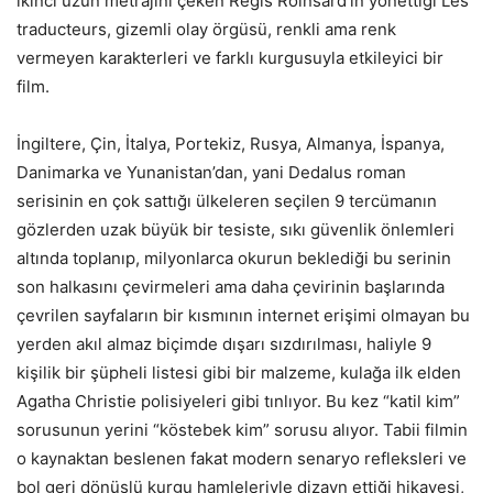
ikinci uzun metrajını çeken Régis Roinsard’ın yönettiği Les
traducteurs, gizemli olay örgüsü, renkli ama renk
vermeyen karakterleri ve farklı kurgusuyla etkileyici bir
film.
İngiltere, Çin, İtalya, Portekiz, Rusya, Almanya, İspanya,
Danimarka ve Yunanistan’dan, yani Dedalus roman
serisinin en çok sattığı ülkeleren seçilen 9 tercümanın
gözlerden uzak büyük bir tesiste, sıkı güvenlik önlemleri
altında toplanıp, milyonlarca okurun beklediği bu serinin
son halkasını çevirmeleri ama daha çevirinin başlarında
çevrilen sayfaların bir kısmının internet erişimi olmayan bu
yerden akıl almaz biçimde dışarı sızdırılması, haliyle 9
kişilik bir şüpheli listesi gibi bir malzeme, kulağa ilk elden
Agatha Christie polisiyeleri gibi tınlıyor. Bu kez “katil kim”
sorusunun yerini “köstebek kim” sorusu alıyor. Tabii filmin
o kaynaktan beslenen fakat modern senaryo refleksleri ve
bol geri dönüşlü kurgu hamleleriyle dizayn ettiği hikayesi,