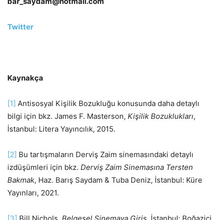
bar_saydam@hotmail.com
Twitter
Kaynakça
[1]
Antisosyal Kişilik Bozukluğu konusunda daha detaylı
bilgi için bkz. James F. Masterson,
Kişilik Bozuklukları
,
İstanbul: Litera Yayıncılık, 2015.
[2]
Bu tartışmaların Derviş Zaim sinemasındaki detaylı
izdüşümleri için bkz.
Derviş Zaim Sinemasına Tersten
Bakmak
, Haz. Barış Saydam & Tuba Deniz, İstanbul: Küre
Yayınları, 2021.
[3]
Bill Nichols,
Belgesel Sinemaya Giriş
, İstanbul: Boğaziçi