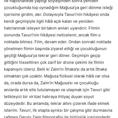
ile hapishanede yaptığı söyleşinden sonra yeniden
çocukluğumda top oynadığım Mağusa’ya geri dönme isteği
içerisine girdim, der. Dolayısıyla Tavuri’nin hikâyesi onda
kendi geçmişiyle ilgili hâlâ açık kalan ve yeniden
hatırlanmak isteyen birtakım anıları uyandırır. Filmin
sonunda Tavuri’nin hikâyesi neticelenir, ancak film o
noktada bitmez. Film, devam eder. Ondan sonraki noktada
yönetmen filmin başında ziyaret ettiği ve çocukluğunun
geçtiği Mağusa’ya tekrar geri döner. Geçmişin geçip
gittiğini hissettiren çok zarif bir drone çekimi ile filmin
kapanışını izleriz. Belli ki Zaim’in İthaka’sı da artık İthaka
olmaktan çok uzaktır. Mağusa fiziksel olarak hâlâ var olsa
da, orada dursa da, Zaim’in Mağusa’sı ve çocukluğu
anılarda artık elle tutulamayan ve ulaşmak için Tavuri gibi
tetikleyici bir virtüel hatıraya ihtiyaç duyan soyut
düzeydedir. Bu anlamda, tekrar altını çizerek ifade etmek
isterim:
Tavuri
, ilk etapta ayrıksı bir çalışma gibi durmasına
rağmen Derviş Zaim filmografisi ile bütünlük içerisindedir