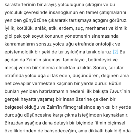
karakterlerinin bir arayış yolculuğuna çıktığını ve bu
yolculuk çevresinde insanoğlunun en temel çatışmalarını
yeniden günyüzüne çıkararak tartışmaya açtığını görürüz.
İyilik, kötülük, ahlâk, etik, erdem, suç, merhamet ve kimlik
gibi pek çok soyut konunun yönetmenin sinemasında
kahramanların sonsuz yolculuğu etrafında ontolojik ve
epistemolojik bir şekilde tartışıldığına tanık oluruz.
[2]
Bu
açıdan da Zaim’in sineması tanımlayıcı, betimleyici ve
mesaj veren bir sinema olmaktan uzaktır. Soran, sorular
etrafında yolculuğa ortak eden, düşündüren, değinen ama
net cevaplar vermekten kaçınan bir yerde durur. Bütün
bunları yeniden hatırlatmamın nedeni, ilk bakışta
Tavuri
’nin
gerçek hayatta yaşamış bir insan üzerine çekilen bir
belgesel olduğu ve Zaim’in filmografisinde ayrıksı bir yerde
durduğu düşüncesine karşı çıkma isteğimden kaynaklanır.
Birazdan aşağıda daha detaylı bir biçimde filmin biçimsel
özelliklerinden de bahsedeceğim, ama dikkatli bakıldığında