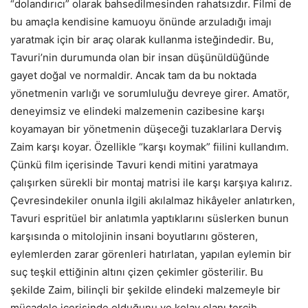
“dolandırıcı” olarak bahsedilmesinden rahatsızdır. Filmi de
bu amaçla kendisine kamuoyu önünde arzuladığı imajı
yaratmak için bir araç olarak kullanma isteğindedir. Bu,
Tavuri’nin durumunda olan bir insan düşünüldüğünde
gayet doğal ve normaldir. Ancak tam da bu noktada
yönetmenin varlığı ve sorumluluğu devreye girer. Amatör,
deneyimsiz ve elindeki malzemenin cazibesine karşı
koyamayan bir yönetmenin düşeceği tuzaklarlara Derviş
Zaim karşı koyar. Özellikle “karşı koymak” fiilini kullandım.
Çünkü film içerisinde Tavuri kendi mitini yaratmaya
çalışırken sürekli bir montaj matrisi ile karşı karşıya kalırız.
Çevresindekiler onunla ilgili akılalmaz hikâyeler anlatırken,
Tavuri espritüel bir anlatımla yaptıklarını süslerken bunun
karşısında o mitolojinin insani boyutlarını gösteren,
eylemlerden zarar görenleri hatırlatan, yapılan eylemin bir
suç teşkil ettiğinin altını çizen çekimler gösterilir. Bu
şekilde Zaim, bilinçli bir şekilde elindeki malzemeyle bir
mücadele içerisinde olduğunu ve kolay olanı tercih