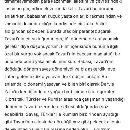
tamamlayamadan para kazanmak, ailesini ve çevresindeki
insanları geçindirmek zorunda kalır. Tavuri bu durumu
anlatırken, babasının küçük yaşta onları bırakmasından ve
zamanla dolandırıcılığın kendisinde bir tutku halini
aldığından söz eder. Burada ufak bir parantez açarak
Tavuri’nin çocukluğunun geçtiği döneme de atıf yapmak
gerekir diye düşünüyorum. Film içerisinde bununla ilgili
özel bir vurgu yok ancak Tavuri’nin babasının anlattığı bir
bölümde bunu yakalamak mümkün. Babası, Tavuri’nin
doğduğu dönem savaş dönemiydi ve biz askerdik, eve
zaten gelemezdik diye evini terk edişini anlatır. Bu
anlamda, o dönemi yaşayan ve bilen biri olarak Derviş
Zaim’in kendisinde de yoğun bir biçimde izleri görülen
Kıbrıs’taki Türkler ve Rumlar arasında çatışmanın yaşandığı
dönemin Tavuri üzerinde de etkisi olduğundan söz
edebiliriz. Savaş, Türkler ile Rumları birbirinden ayırdığı
gibi Tavuri’nin ailesinde gördüğümüz gibi pek çok ailenin
de yıkılmasına ve dağılmasına neden olur. Tavuri’nin