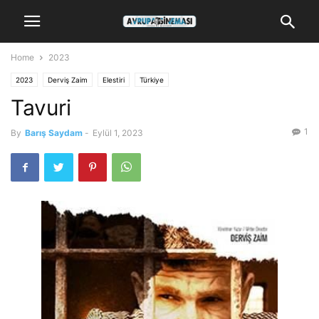
Home
2023
2023
Derviş Zaim
Elestiri
Türkiye
Tavuri
1
By
Barış Saydam
-
Eylül 1, 2023