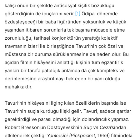
kalışı onun bir şekilde antisosyal kişilik bozukluğu
gösterdiğinin de ipuçlarını verir.
[1]
Ödipal dönemde
özdeşleşeceği bir baba figüründen yoksunluk ve küçük
yaşından itibaren sorunlarla tek başına mücadele etme
zorunluluğu, tarihsel konjonktürün yarattığı kolektif
travmanın izleri ile birleştiğinde Tavuri’nin çok özel ve
müstesna bir duruma sürüklenmesine de neden olur. Bu
açıdan filmin hikâyesini anlattığı kişinin tüm egzantirik
yanları bir tarafa patolojik anlamda da çok kompleks ve
derinlemesine araştırılmayı hak eden bir yanı olduğu
muhakkaktır.
Tavuri’nin hikâyesini ilginç kılan özelliklerin başında ise
Tavuri’nin suçla kurduğu ilişki gelir. Tavuri, sadece şartlar
gerektirdiği ve parası olmadığı için dolandırıcılık yapmaz.
Robert Bresson’un Dostoyevski’nin
Suç ve Ceza
’sından
etkilenerek çektiği
Yankesici (Pickpocket
, 1959) filmindeki