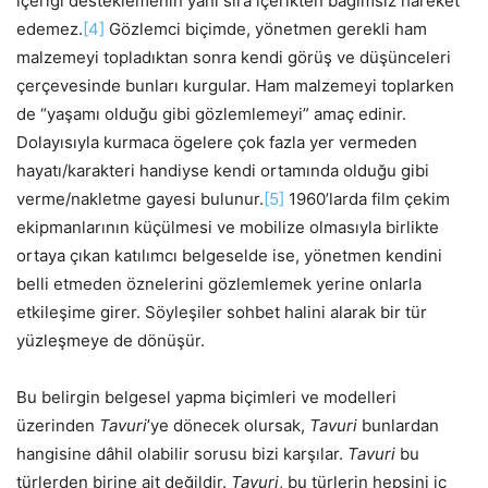
içeriği desteklemenin yanı sıra içerikten bağımsız hareket
edemez.
[4]
Gözlemci biçimde, yönetmen gerekli ham
malzemeyi topladıktan sonra kendi görüş ve düşünceleri
çerçevesinde bunları kurgular. Ham malzemeyi toplarken
de “yaşamı olduğu gibi gözlemlemeyi” amaç edinir.
Dolayısıyla kurmaca ögelere çok fazla yer vermeden
hayatı/karakteri handiyse kendi ortamında olduğu gibi
verme/nakletme gayesi bulunur.
[5]
1960’larda film çekim
ekipmanlarının küçülmesi ve mobilize olmasıyla birlikte
ortaya çıkan katılımcı belgeselde ise, yönetmen kendini
belli etmeden öznelerini gözlemlemek yerine onlarla
etkileşime girer. Söyleşiler sohbet halini alarak bir tür
yüzleşmeye de dönüşür.
Bu belirgin belgesel yapma biçimleri ve modelleri
üzerinden
Tavuri
’ye dönecek olursak,
Tavuri
bunlardan
hangisine dâhil olabilir sorusu bizi karşılar.
Tavuri
bu
türlerden birine ait değildir.
Tavuri
, bu türlerin hepsini iç