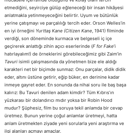
etmediğini, seyirciye gülüp eğleneceği bir insan hikâyesi
anlatmakla yetinmeyeceğini belirtir. Uyum ve bütünlük
yerine çatışmayı ve parçalılığı tercih eder. Orson Welles’in
en iyi örneğini
Yurttaş
Kane (Citizen Kane
, 1941) filminde
verdiği, son döneminde kurmaca ve belgeseli iç içe
geçirerek anlattığı zihin açıcı eserlerinde (
F for Fake
’i
hatırlayalım!) de örneklerini görebileceğimiz gibi Zaim’in
Tavuri
isimli çalışmasında da yönetmen bize ele aldığı
karakteri net bir biçimde sunmaz: Onu parçalar, didik didik
eder, altını üstüne getirir, eğip büker, en derinine kadar
inmeye gayret eder. En sonunda da nihai soru ile baş başa
kalırız: Bu Tavuri denilen adam kimdir? Tüm Kıbrıs’ın
yüzkarası bir dolandırıcı mıdır yoksa bir Robin Hood
mudur? Şüphesiz, film bu soruya tekil anlamda bir cevap
üretmez. Bunun yerine çoğul anlamlar üretmeyi, hatta
anlam üretmekten ziyade yeni sorularla yeni araştırma ve
ilgi alanları açmayı amaçlar.