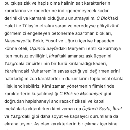
bu çıkışsızlık ve hapis olma halinin salt karakterlerin
kararlarına ve kaderlerine indirgenemeyecek kadar
derinlikli ve katmanlı olduğunu unutmayalım.
C Blok
’taki
Halet ile Tülay’ın etrafını saran ve neredeyse gökyüzünü
görmemizi engelleyen betonerme apartman blokları,
Masumiyet
’te Bekir, Yusuf ve Uğur’u içeriye hapseden
köhne oteli,
Üçüncü Sayfa
’daki Meryem’i entrika kurmaya
iten mutsuz evliliğini,
İtiraf
’taki amansız aşk üçgenini,
Yazgı
’daki zincirlerinin bir türlü kırılamadığı kaderi,
Yeraltı
’ndaki Muharrem’in savaş açtığı yel değirmenlerini
hatırladığımızda karakterlerin durumlarını toplumsal olanla
ilişkilendirebiliriz. Kimi zaman yönetmenin filmlerinde
karakterlerin kuşatılmışlığı
C Blok
ve
Masumiyet
gibi
doğrudan hapishaneyi andıracak fiziksel ve kapalı
mekânlarla aktarılırken kimi zaman da
Üçüncü Sayfa, İtiraf
ve
Yazgı
’daki gibi daha soyut ve kapsayıcı durumlarla da
ekrana taşınır. Aslolan karakterlerin bir çıkmaz içerisine