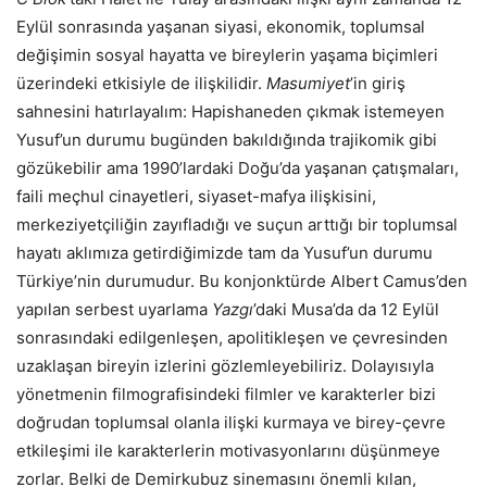
Eylül sonrasında yaşanan siyasi, ekonomik, toplumsal
değişimin sosyal hayatta ve bireylerin yaşama biçimleri
üzerindeki etkisiyle de ilişkilidir.
Masumiyet
’in giriş
sahnesini hatırlayalım: Hapishaneden çıkmak istemeyen
Yusuf’un durumu bugünden bakıldığında trajikomik gibi
gözükebilir ama 1990’lardaki Doğu’da yaşanan çatışmaları,
faili meçhul cinayetleri, siyaset-mafya ilişkisini,
merkeziyetçiliğin zayıfladığı ve suçun arttığı bir toplumsal
hayatı aklımıza getirdiğimizde tam da Yusuf’un durumu
Türkiye’nin durumudur. Bu konjonktürde Albert Camus’den
yapılan serbest uyarlama
Yazgı
’daki Musa’da da 12 Eylül
sonrasındaki edilgenleşen, apolitikleşen ve çevresinden
uzaklaşan bireyin izlerini gözlemleyebiliriz. Dolayısıyla
yönetmenin filmografisindeki filmler ve karakterler bizi
doğrudan toplumsal olanla ilişki kurmaya ve birey-çevre
etkileşimi ile karakterlerin motivasyonlarını düşünmeye
zorlar. Belki de Demirkubuz sinemasını önemli kılan,