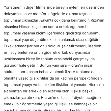
Yönetmenin diğer filmlerinde bireyin eylemleri üzerinden
dolayımlanan ve metaforik ögelerle ekrana taşınan
toplumsal çıkmazlar
Hayat
’ta çok daha belirgindir. Rıza’nın
nişanlısı Hicran kaçtıktan sonra erkek egemen bir
toplumsal yaşama biçimi içerisinde geçirdiği dönüşümü
toplumsal yapı düşünülmeksizin anlamak olası değildir.
Erkek arkadaşlarının onu dolduruşa getirmeleri, üretilen
eril söylemler ve onun giderek erkek dünyasından
uzaklaşması birey ile toplum arasındaki çatışmayı da
görünür hale getirir. Bunun yanı sıra Hicran’ın nişanı
attıktan sonra başta babaevi olmak üzere topluma dahil
olmakta yaşadığı sıkıntılar da bir kadının perspektifinden
toplumsal yapıyı ve tahakküm ilişkilerini yansıtır. Hicran’ın
alt sınıftan bir erkek olan Rıza’yla olan ilişkisi başka
çıkmazlar yaratırken, Hicran’ın orta sınıf diyebileceğimiz
emekli bir öğretmenle yaşadığı ilişki ise bambaşka bir
hapishaneye dönüşür. Hicran, bir yandan filmin ilk