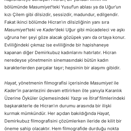
bölümünde
Masumiyet
’teki Yusuf’un ablası ya da Uğur’un
kızı Çilem gibi dilsizdir, sessizdir, madundur, edilgendir.
Fakat ikinci bölümde Hicran’ın dilsizliğinin yanı sıra
Masumiyet
’teki ve
Kader
’deki Uğur gibi mücadeleci ve aşkı
uğruna her şeyi göze alacak gözüpek yanı da ortaya konur.
Evliliğindeki çıkmaz ise evliliğinde bir hapishaneye
kapanan diğer Demirkubuz kadınlarını hatırlatır. Hicran
neredeyse yönetmenin sinemasındaki bütün kadın
karakterlerden parçalar taşır; hepsinin bir alaşımı gibidir.
Hayat
, yönetmenin filmografisi içerisinde
Masumiyet
ile
Kader
’in parantezini devam ettirirken öte yanıyla Karanlık
Üzerine Öyküler üçlemesindeki
Yazgı
ve
İtiraf
filmlerindeki
başkarakterle de Hicran’ın durumu arasında bir ilişki
kurmak mümkündür. Her açıdan bakıldığında
Hayat
,
Demirkubuz filmografisini çözümlerken ileride de kilit bir
öneme sahip olacaktır. Hem filmografide durduğu nokta