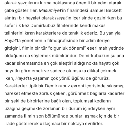
olarak yazgılarını kırma noktasında önemli bir adım atarak
çaba gösterirler.
Masumiyet
’in finalindeki Samuel Beckett
alıntısı bir hayalet olarak
Hayat
’ın içerisinde gezinirken bu
sefer ilk kez Demirkubuz filmlerinde kendi makus
talihlerini kıran karakterlere de tanıklık ederiz. Bu yanıyla
Hayat
’ta yönetmenin filmografisinde bir adım ileriye
gittiğini, filmin bir tür “olgunluk dönemi” eseri mahiyetinde
olduğunu da söylemek mümkündür. Demirkubuz’un şu ana
kadar sinemasında en çok eleştiri aldığı nokta hayatı çok
boyutlu görmemek ve sadece olumsuza dikkat çekmek
iken,
Hayat
’ta yaşamın çok yönlülüğünü de görürüz.
Karakterler tipik bir Demirkubuz evreni içerisinde sıkışmış,
hareket etmekte zorluk çeken, görünmez bağlarla kaderleri
bir şekilde birbirlerine bağlı olan, toplumsal kodların
uzağına geçmekte zorlanan bir durum içindeyken aynı
zamanda filmin son bölümünde bunları aşmak için de bir
irade göstererek uzlaşmacı bir noktaya evrilirler.