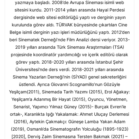
yazmaya başladı. 2008’de Avrupa Sineması isimli web
sitesini kurdu. 2011-2014 yılları arasında Hayal Perdesi
dergisinde web sitesi editörlüğü yaptı ve derginin yayın
kurulunda görev aldı. TÜRVAK bünyesinde çıkartılan Cine
Belge isimli derginin yazı işleri müdürlüğünü yaptı. 2012’den
beri Sinematek Derneği’nde Film Analizi dersi veriyor. 2013-
2019 yılları arasında Türk Sineması Araştırmaları (TSA)
projesinde koordinatör yardımcılığı ve içerik editörü olarak
görev yaptı. 2018-2020 yılları arasında İstanbul Şehir
Üniversitesi'nde ders verdi. 2018-2021 yılları arasında
Sinema Yazarları Derneği'nin (SİYAD) genel sekreterliğini
üstlendi. Ayrıca Giovanni Scognamillo’nun Gözüyle
Yeşilçam(2011), Sinemada Tarih Yazımı (2015), Erol Ağakay:
Yeşilçam’a Adanmış Bir Hayat (2015), Oyuncu, Yönetmen,
Senarist, Yapımcı Yılmaz Güney (2015)- Burçak Evren'le
ortak-, Karanlıkta Işığı Yakalamak: Ahmet Uluçay Derlemesi
(2016), Aytekin Çakmakçı: Güneşe Lamba Yakan Adam
(2019), Osmanlı’da Sinematografın Yolculuğu (1895-1923)
[2020], Derviş Zaim Sinemasına Tersten Bakmak (2021) –