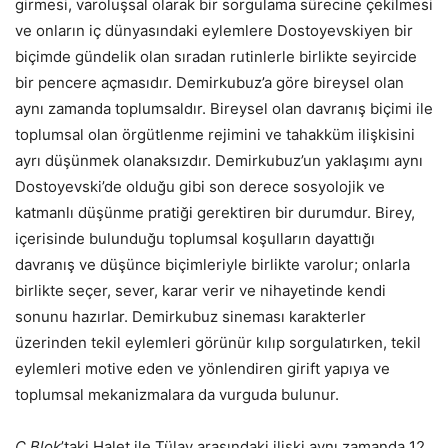
girmesi, varoluşsal olarak bir sorgulama sürecine çekilmesi
ve onların iç dünyasındaki eylemlere Dostoyevskiyen bir
biçimde gündelik olan sıradan rutinlerle birlikte seyircide
bir pencere açmasıdır. Demirkubuz’a göre bireysel olan
aynı zamanda toplumsaldır. Bireysel olan davranış biçimi ile
toplumsal olan örgütlenme rejimini ve tahakküm ilişkisini
ayrı düşünmek olanaksızdır. Demirkubuz’un yaklaşımı aynı
Dostoyevski’de olduğu gibi son derece sosyolojik ve
katmanlı düşünme pratiği gerektiren bir durumdur. Birey,
içerisinde bulunduğu toplumsal koşulların dayattığı
davranış ve düşünce biçimleriyle birlikte varolur; onlarla
birlikte seçer, sever, karar verir ve nihayetinde kendi
sonunu hazırlar. Demirkubuz sineması karakterler
üzerinden tekil eylemleri görünür kılıp sorgulatırken, tekil
eylemleri motive eden ve yönlendiren girift yapıya ve
toplumsal mekanizmalara da vurguda bulunur.
C Blok
’taki Halet ile Tülay arasındaki ilişki aynı zamanda 12