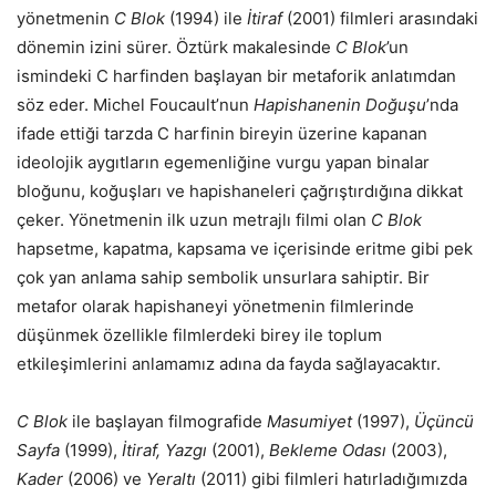
yönetmenin
C Blok
(1994) ile
İtiraf
(2001) filmleri arasındaki
dönemin izini sürer. Öztürk makalesinde
C Blok
’un
ismindeki C harfinden başlayan bir metaforik anlatımdan
söz eder. Michel Foucault’nun
Hapishanenin Doğuşu
’nda
ifade ettiği tarzda C harfinin bireyin üzerine kapanan
ideolojik aygıtların egemenliğine vurgu yapan binalar
bloğunu, koğuşları ve hapishaneleri çağrıştırdığına dikkat
çeker. Yönetmenin ilk uzun metrajlı filmi olan
C Blok
hapsetme, kapatma, kapsama ve içerisinde eritme gibi pek
çok yan anlama sahip sembolik unsurlara sahiptir. Bir
metafor olarak hapishaneyi yönetmenin filmlerinde
düşünmek özellikle filmlerdeki birey ile toplum
etkileşimlerini anlamamız adına da fayda sağlayacaktır.
C Blok
ile başlayan filmografide
Masumiyet
(1997),
Üçüncü
Sayfa
(1999),
İtiraf, Yazgı
(2001),
Bekleme Odası
(2003),
Kader
(2006) ve
Yeraltı
(2011) gibi filmleri hatırladığımızda