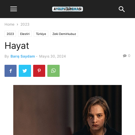
Home
2023
2023
Elestiri
Türkiye
Zeki Demirkubuz
Hayat
0
By
Barış Saydam
-
Mayıs 30, 2024