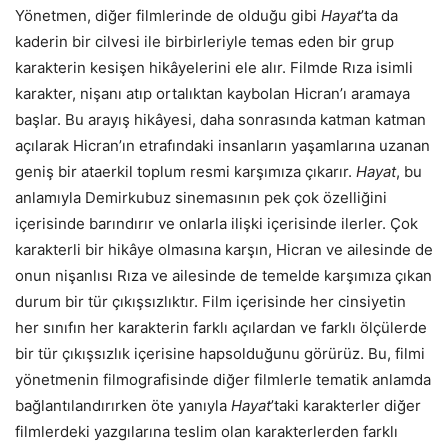
Yönetmen, diğer filmlerinde de olduğu gibi
Hayat
’ta da
kaderin bir cilvesi ile birbirleriyle temas eden bir grup
karakterin kesişen hikâyelerini ele alır. Filmde Rıza isimli
karakter, nişanı atıp ortalıktan kaybolan Hicran’ı aramaya
başlar. Bu arayış hikâyesi, daha sonrasında katman katman
açılarak Hicran’ın etrafındaki insanların yaşamlarına uzanan
geniş bir ataerkil toplum resmi karşımıza çıkarır.
Hayat
, bu
anlamıyla Demirkubuz sinemasının pek çok özelliğini
içerisinde barındırır ve onlarla ilişki içerisinde ilerler. Çok
karakterli bir hikâye olmasına karşın, Hicran ve ailesinde de
onun nişanlısı Rıza ve ailesinde de temelde karşımıza çıkan
durum bir tür çıkışsızlıktır. Film içerisinde her cinsiyetin
her sınıfın her karakterin farklı açılardan ve farklı ölçülerde
bir tür çıkışsızlık içerisine hapsolduğunu görürüz. Bu, filmi
yönetmenin filmografisinde diğer filmlerle tematik anlamda
bağlantılandırırken öte yanıyla
Hayat
’taki karakterler diğer
filmlerdeki yazgılarına teslim olan karakterlerden farklı