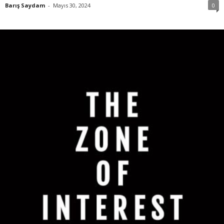
Barış Saydam
-
Mayıs 30, 2024
0