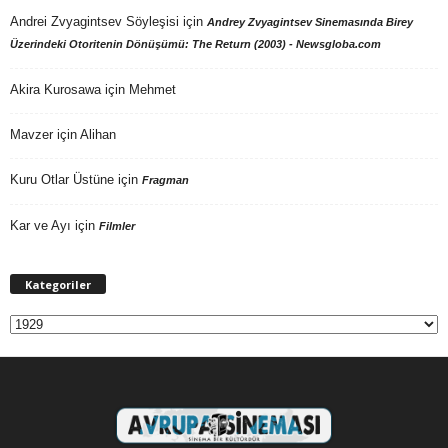
Andrei Zvyagintsev Söyleşisi
için
Andrey Zvyagintsev Sinemasında Birey
Üzerindeki Otoritenin Dönüşümü: The Return (2003) - Newsgloba.com
Akira Kurosawa
için
Mehmet
Mavzer
için
Alihan
Kuru Otlar Üstüne
için
Fragman
Kar ve Ayı
için
Filmler
Kategoriler
Kategoriler