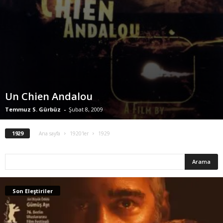
Un Chien Andalou
Temmuz S. Gürbüz
-
Şubat 8, 2009
1929
Ana sayfa
1920'ler
1929
Son Eleştiriler