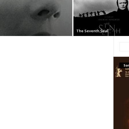
The Seventh Seal
Son