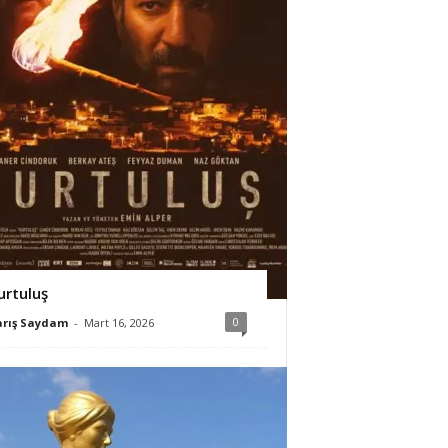
urtuluş
0
arış Saydam
-
Mart 16, 2026