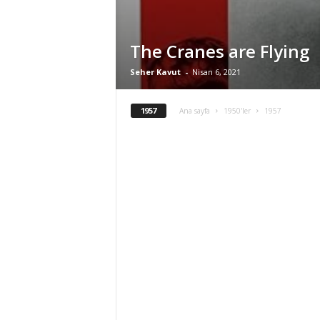
The Cranes are Flying
Seher Kavut
-
Nisan 6, 2021
1957
Ana sayfa
1950'ler
1957