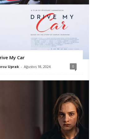
rive My Car
0
urcu Uprak
-
Ağustos 18, 2024