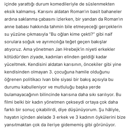
içinde yarattığı durum komedileriyle de süslenmekten
eksik kalmamış. Karısını aldatan Roman’ın basit bahaneler
ardına saklanma çabasını izlerken, bir yandan da Roman’ın
anne babası hakkında tahmin bile etmeyeceği gerçeklerin
su yüzüne çıkmasıyla “Bu oğlan kime çekti?” gibi naif
sorulara soğuk ve ayrımcılığa teğet geçen bakışlar
atıyoruz. Ama yönetmen Jan Hrebejk’in niyeti erkekler
kötüdür’den ziyade, kadınları elinden geldiği kadar
yüceltmek. Kendisini aldatan karısının, öncekiler gibi yine
kendisinden olmayan 3. çocuğuna hamile olduğunu
öğrenen politikacı Ivan bile siyasi bir bakış açısıyla bu
durumu kabulleniyor ve mutluluğu başka yerde
bulamayacağının bilincinde karısına daha sıkı sarılıyor. Bu
filmi belki bir kadın yönetmen çekseydi ortaya çok daha
farklı bir sonuç çıkabilirdi, diye düşünüyorum. Şu hâliyle,
hayatın içinden alelade 3 erkek ve 3 kadının öykülerini bize
yansıtmaktan çok da ileriye gidememiş gibi görünüyor.