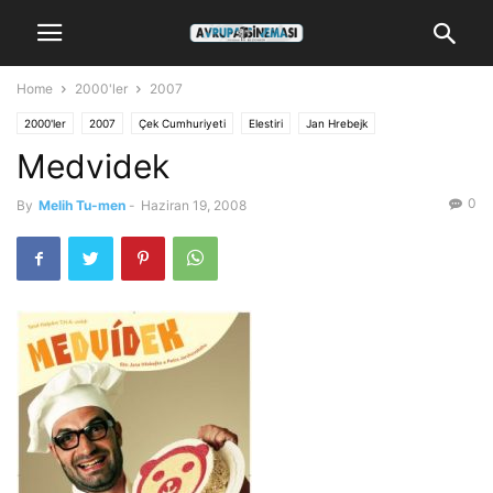
Home
2000'ler
2007
2000'ler
2007
Çek Cumhuriyeti
Elestiri
Jan Hrebejk
Medvidek
0
By
Melih Tu-men
-
Haziran 19, 2008