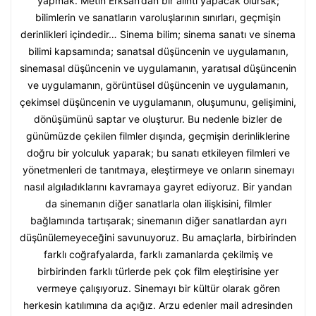
yapmak. Metin Erksan’dan bir alıntı yapacak olursak;
bilimlerin ve sanatların varoluşlarının sınırları, geçmişin
derinlikleri içindedir… Sinema bilim; sinema sanatı ve sinema
bilimi kapsamında; sanatsal düşüncenin ve uygulamanın,
sinemasal düşüncenin ve uygulamanın, yaratısal düşüncenin
ve uygulamanın, görüntüsel düşüncenin ve uygulamanın,
çekimsel düşüncenin ve uygulamanın, oluşumunu, gelişimini,
dönüşümünü saptar ve oluşturur. Bu nedenle bizler de
günümüzde çekilen filmler dışında, geçmişin derinliklerine
doğru bir yolculuk yaparak; bu sanatı etkileyen filmleri ve
yönetmenleri de tanıtmaya, eleştirmeye ve onların sinemayı
nasıl algıladıklarını kavramaya gayret ediyoruz. Bir yandan
da sinemanın diğer sanatlarla olan ilişkisini, filmler
bağlamında tartışarak; sinemanın diğer sanatlardan ayrı
düşünülemeyeceğini savunuyoruz. Bu amaçlarla, birbirinden
farklı coğrafyalarda, farklı zamanlarda çekilmiş ve
birbirinden farklı türlerde pek çok film eleştirisine yer
vermeye çalışıyoruz. Sinemayı bir kültür olarak gören
herkesin katılımına da açığız. Arzu edenler mail adresinden