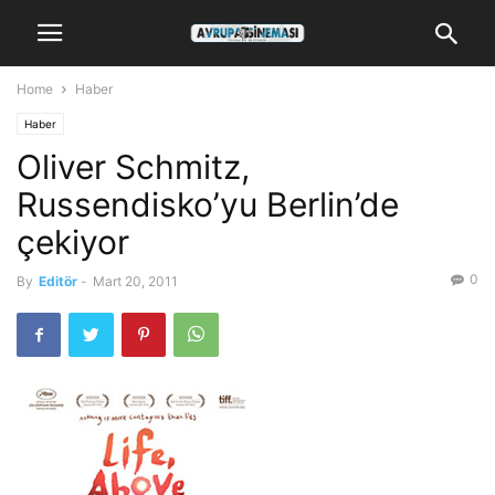
Home
Haber
Haber
Oliver Schmitz,
Russendisko’yu Berlin’de
çekiyor
0
By
Editör
-
Mart 20, 2011