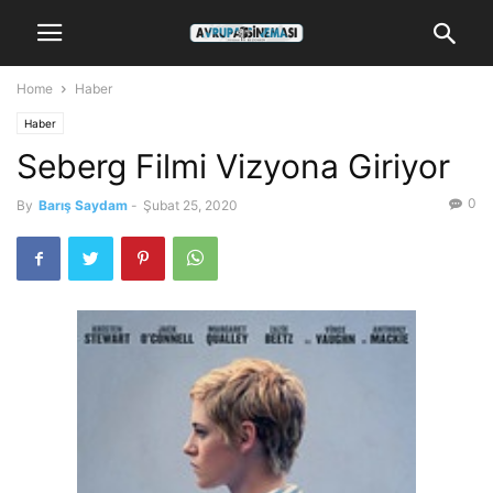
Home
Haber
Haber
Seberg Filmi Vizyona Giriyor
0
By
Barış Saydam
-
Şubat 25, 2020