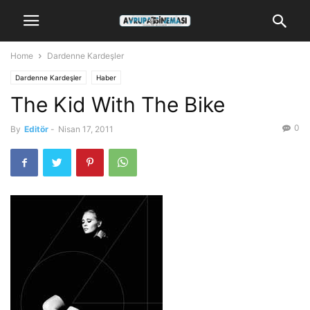
Home
Dardenne Kardeşler
Dardenne Kardeşler
Haber
The Kid With The Bike
0
By
Editör
-
Nisan 17, 2011