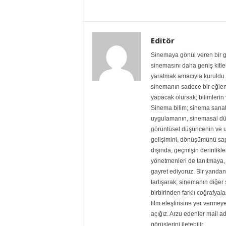
Editör
Sinemaya gönül veren bir gr
sinemasını daha geniş kitlele
yaratmak amacıyla kuruldu. 
sinemanın sadece bir eğlen
yapacak olursak; bilimlerin v
Sinema bilim; sinema sanat
uygulamanın, sinemasal dü
görüntüsel düşüncenin ve 
gelişimini, dönüşümünü sapt
dışında, geçmişin derinlikle
yönetmenleri de tanıtmaya, 
gayret ediyoruz. Bir yandan 
tartışarak; sinemanın diğe
birbirinden farklı coğrafyala
film eleştirisine yer vermey
açığız. Arzu edenler mail adre
görüşlerini iletebilir.