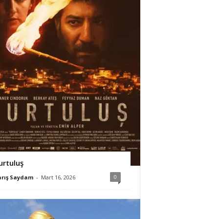
urtuluş
0
arış Saydam
-
Mart 16, 2026