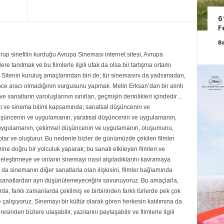
6
F
B
up sinefilin kurduğu Avrupa Sineması internet sitesi, Avrupa
re tanıtmak ve bu filmlerle ilgili ufak da olsa bir tartışma ortamı
Sitenin kuruluş amaçlarından biri de; tür sinemasını da yadsımadan,
ce aracı olmadığının vurgusunu yapmak. Metin Erksan’dan bir alıntı
e sanatların varoluşlarının sınırları, geçmişin derinlikleri içindedir…
ı ve sinema bilimi kapsamında; sanatsal düşüncenin ve
şüncenin ve uygulamanın, yaratısal düşüncenin ve uygulamanın,
uygulamanın, çekimsel düşüncenin ve uygulamanın, oluşumunu,
ar ve oluşturur. Bu nedenle bizler de günümüzde çekilen filmler
rine doğru bir yolculuk yaparak; bu sanatı etkileyen filmleri ve
eleştirmeye ve onların sinemayı nasıl algıladıklarını kavramaya
da sinemanın diğer sanatlarla olan ilişkisini, filmler bağlamında
r sanatlardan ayrı düşünülemeyeceğini savunuyoruz. Bu amaçlarla,
rda, farklı zamanlarda çekilmiş ve birbirinden farklı türlerde pek çok
e çalışıyoruz. Sinemayı bir kültür olarak gören herkesin katılımına da
sinden bizlere ulaşabilir, yazılarını paylaşabilir ve filmlerle ilgili