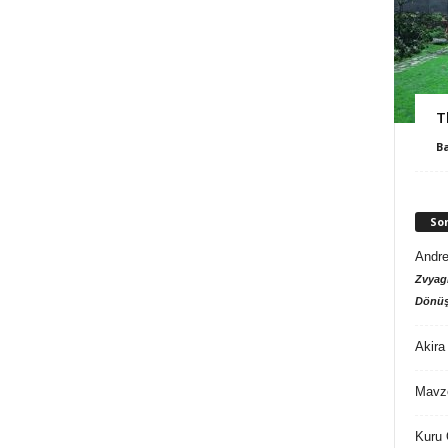
T
B
So
Andre
Zvyagi
Dönüş
Akira
Mavz
Kuru 