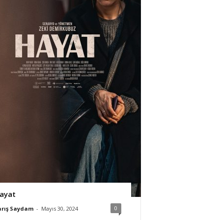
ayat
0
arış Saydam
-
Mayıs 30, 2024