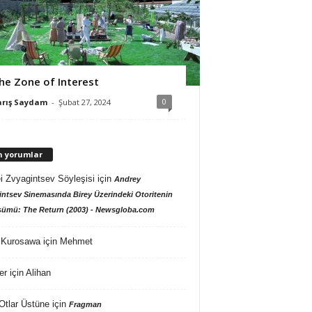
he Zone of Interest
0
arış Saydam
-
Şubat 27, 2024
n yorumlar
i Zvyagintsev Söyleşisi
için
Andrey
ntsev Sinemasında Birey Üzerindeki Otoritenin
ümü: The Return (2003) - Newsgloba.com
 Kurosawa
için
Mehmet
er
için
Alihan
Otlar Üstüne
için
Fragman