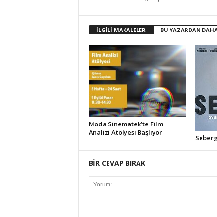
İLGİLİ MAKALELER
BU YAZARDAN DAHA
Moda Sinematek’te Film
Analizi Atölyesi Başlıyor
Seberg 
BİR CEVAP BIRAK