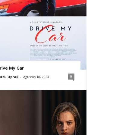
rive My Car
0
urcu Uprak
-
Ağustos 18, 2024