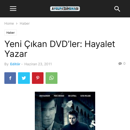
Home
Haber
Haber
Yeni Çıkan DVD’ler: Hayalet
Yazar
0
By
Editör
-
Haziran 23, 2011