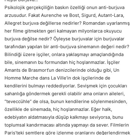
Psikolojik gerçekçiliğin baskın özelliği onun anti-burjuva
arzusudur. Fakat Aurenche ve Bost, Sigurd, Autant-Lara,
Allegret burjuva değillerse nedirler? Romandan uyarlanmış
her filme gitmekten geri kalmayan milyonlarca okuyucu
burjuva değilse nedir? Öyleyse burjuvalar için burjuvalar
tarafından yapılan bir anti-burjuva sinemanın değeri nedir?
Bilindiği üzere işçiler, onlara yaklaşmayı amaçlandığında
bile, sinemanın bu formundan hiç hoşlanmazlar. İşçiler
Amants de Brasmort
‘un denizcilerinde olduğu gibi,
Un
Homme Marche dans La Ville
‘in dok işçilerinde de
kendilerini bulmayı reddediyorlar. Sevişmek için çocukları
sahanlığa göndermek gerekli olabilir ama onların aileleri,
“teveccühle” de olsa, bunun kendilerine söylenmesinden,
özellikle de sinemada, hiç hoşlanmazlar. Eğer halk,
edebiyatın aldatmasıyla düşüp kalkmayı seviyorsa, bunu
toplumsal kandırmacası altında yapmayı da sever. Filmlerin
Paris’teki semtlere göre izlenme oranlarını değerlendirmek