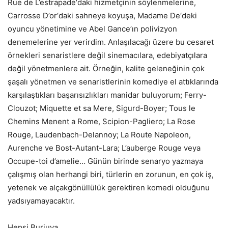
Rue de L’estrapade
‘daki hizmetçinin söylenmelerine,
Carrosse D’or
‘daki sahneye koyuşa,
Madame De
‘deki
oyuncu yönetimine ve Abel Gance’ın polivizyon
denemelerine yer verirdim. Anlaşılacağı üzere bu cesaret
örnekleri senaristlere değil sinemacılara, edebiyatçılara
değil yönetmenlere ait. Örneğin, kalite geleneğinin çok
şaşalı yönetmen ve senaristlerinin komediye el attıklarında
karşılaştıkları başarısızlıkları manidar buluyorum; Ferry-
Clouzot;
Miquette et sa Mere
, Sigurd-Boyer; T
ous le
Chemins Menent a Rome
, Scipion-Pagliero;
La Rose
Rouge
, Laudenbach-Delannoy;
La Route Napoleon
,
Aurenche ve Bost-Autant-Lara;
L’auberge Rouge
veya
Occupe-toi d’amelie
… Günün birinde senaryo yazmaya
çalışmış olan herhangi biri, türlerin en zorunun, en çok iş,
yetenek ve alçakgönüllülük gerektiren komedi olduğunu
yadsıyamayacaktır.
Hepsi Burjuva…