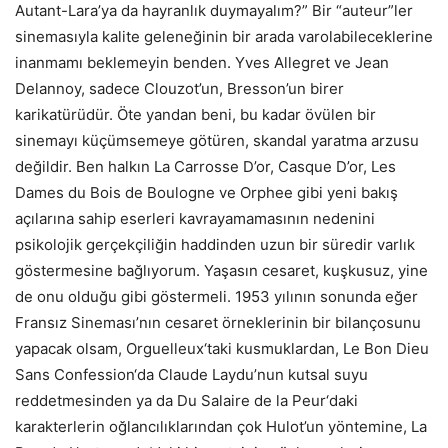
Autant-Lara’ya da hayranlık duymayalım?” Bir “auteur”ler
sinemasıyla kalite geleneğinin bir arada varolabileceklerine
inanmamı beklemeyin benden. Yves Allegret ve Jean
Delannoy, sadece Clouzot’un, Bresson’un birer
karikatürüdür. Öte yandan beni, bu kadar övülen bir
sinemayı küçümsemeye götüren, skandal yaratma arzusu
değildir. Ben halkın
La Carrosse D’or, Casque D’or, Les
Dames du Bois de Boulogne
ve
Orphee
gibi yeni bakış
açılarına sahip eserleri kavrayamamasının nedenini
psikolojik gerçekçiliğin haddinden uzun bir süredir varlık
göstermesine bağlıyorum. Yaşasın cesaret, kuşkusuz, yine
de onu olduğu gibi göstermeli. 1953 yılının sonunda eğer
Fransız Sineması’nın cesaret örneklerinin bir bilançosunu
yapacak olsam,
Orguelleux
‘taki kusmuklardan,
Le Bon Dieu
Sans Confession
‘da Claude Laydu’nun kutsal suyu
reddetmesinden ya da
Du Salaire de la Peur
‘daki
karakterlerin oğlancılıklarından çok Hulot’un yöntemine,
La