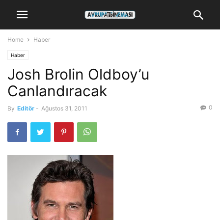
Home
Haber
Haber
Josh Brolin Oldboy’u
Canlandıracak
0
By
Editör
-
Ağustos 31, 2011