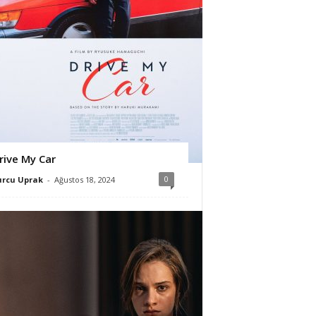
rive My Car
0
urcu Uprak
-
Ağustos 18, 2024