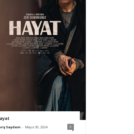
ayat
0
arış Saydam
-
Mayıs 30, 2024