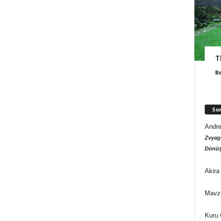
T
B
So
Andre
Zvyagi
Dönüş
Akira
Mavz
Kuru 