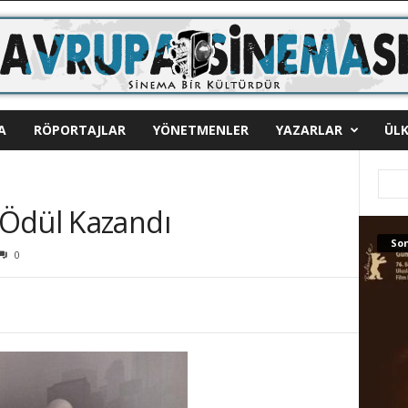
A
RÖPORTAJLAR
YÖNETMENLER
YAZARLAR
ÜLK
Ödül Kazandı
Son
0