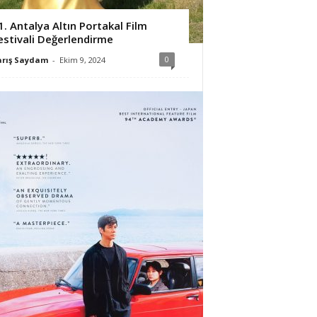
1. Antalya Altın Portakal Film
estivali Değerlendirme
0
arış Saydam
-
Ekim 9, 2024