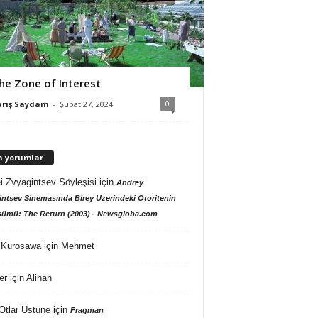
he Zone of Interest
0
arış Saydam
-
Şubat 27, 2024
n yorumlar
i Zvyagintsev Söyleşisi
için
Andrey
ntsev Sinemasında Birey Üzerindeki Otoritenin
ümü: The Return (2003) - Newsgloba.com
 Kurosawa
için
Mehmet
er
için
Alihan
Otlar Üstüne
için
Fragman