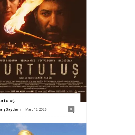
urtuluş
0
arış Saydam
-
Mart 16, 2026