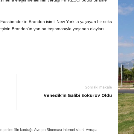
 sinema eleştirmenlerinin verdiği FIPRESCI ödülü Shame
 Fassbender’in Brandon isimli New York’ta yaşayan bir seks
rdeşinin Brandon’ın yanına taşınmasıyla yaşanan olayları
Sonraki makale
Venedik’in Galibi Sokurov Oldu
up sinefilin kurduğu Avrupa Sineması internet sitesi, Avrupa