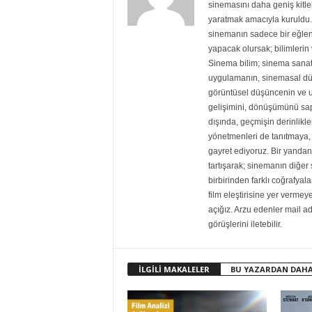
sinemasını daha geniş kitlele
yaratmak amacıyla kuruldu. 
sinemanın sadece bir eğlen
yapacak olursak; bilimlerin v
Sinema bilim; sinema sanat
uygulamanın, sinemasal dü
görüntüsel düşüncenin ve 
gelişimini, dönüşümünü sapt
dışında, geçmişin derinlikle
yönetmenleri de tanıtmaya, 
gayret ediyoruz. Bir yandan 
tartışarak; sinemanın diğe
birbirinden farklı coğrafyala
film eleştirisine yer vermey
açığız. Arzu edenler mail adre
görüşlerini iletebilir.
İLGİLİ MAKALELER
BU YAZARDAN DAHA