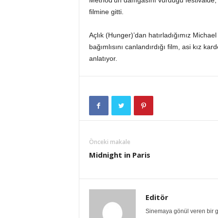
Method’un damgasını vurduğu festivalde,
filmine gitti.
Açlık (Hunger)’dan hatırladığımız Michael
bağımlısını canlandırdığı film, asi kız ka
anlatıyor.
Önceki makale
Midnight in Paris
Editör
Sinemaya gönül veren bir gr