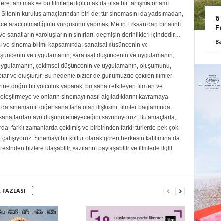
re tanıtmak ve bu filmlerle ilgili ufak da olsa bir tartışma ortamı
Sitenin kuruluş amaçlarından biri de; tür sinemasını da yadsımadan,
6
ce aracı olmadığının vurgusunu yapmak. Metin Erksan’dan bir alıntı
F
e sanatların varoluşlarının sınırları, geçmişin derinlikleri içindedir…
B
ı ve sinema bilimi kapsamında; sanatsal düşüncenin ve
şüncenin ve uygulamanın, yaratısal düşüncenin ve uygulamanın,
uygulamanın, çekimsel düşüncenin ve uygulamanın, oluşumunu,
ar ve oluşturur. Bu nedenle bizler de günümüzde çekilen filmler
rine doğru bir yolculuk yaparak; bu sanatı etkileyen filmleri ve
eleştirmeye ve onların sinemayı nasıl algıladıklarını kavramaya
da sinemanın diğer sanatlarla olan ilişkisini, filmler bağlamında
r sanatlardan ayrı düşünülemeyeceğini savunuyoruz. Bu amaçlarla,
rda, farklı zamanlarda çekilmiş ve birbirinden farklı türlerde pek çok
e çalışıyoruz. Sinemayı bir kültür olarak gören herkesin katılımına da
sinden bizlere ulaşabilir, yazılarını paylaşabilir ve filmlerle ilgili
 FAZLASI