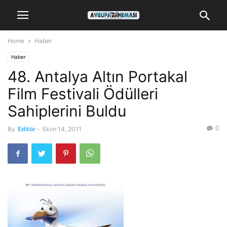
Home
Haber
Haber
48. Antalya Altın Portakal
Film Festivali Ödülleri
Sahiplerini Buldu
0
By
Editör
-
Ekim 14, 2011