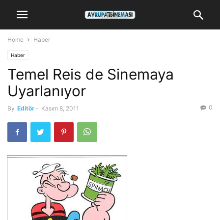
Home
Haber
Haber
Temel Reis de Sinemaya
Uyarlanıyor
0
By
Editör
-
Kasım 8, 2011