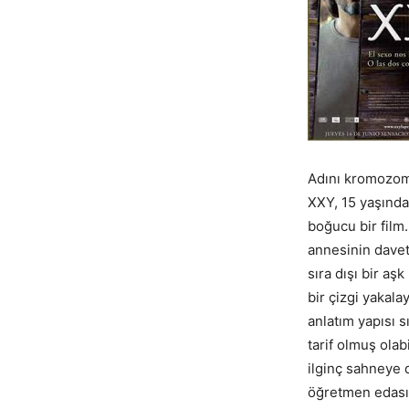
Adını kromozom 
XXY, 15 yaşındak
boğucu bir film.
annesinin davet 
sıra dışı bir a
bir çizgi yakal
anlatım yapısı s
tarif olmuş olab
ilginç sahneye 
öğretmen edası