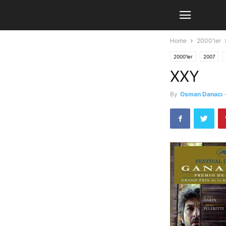
Home
2000'ler
2000'ler
2007
XXY
By
Osman Danacı