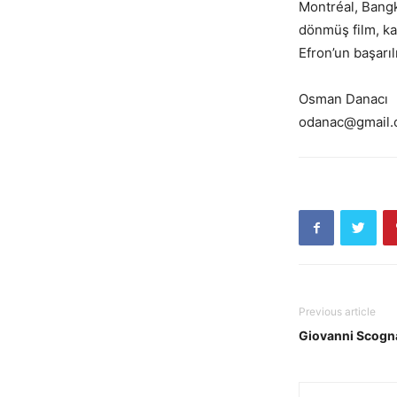
Montréal, Bangk
dönmüş film, kar
Efron’un başarıl
Osman Danacı
odanac@gmail
Previous article
Giovanni Scogn