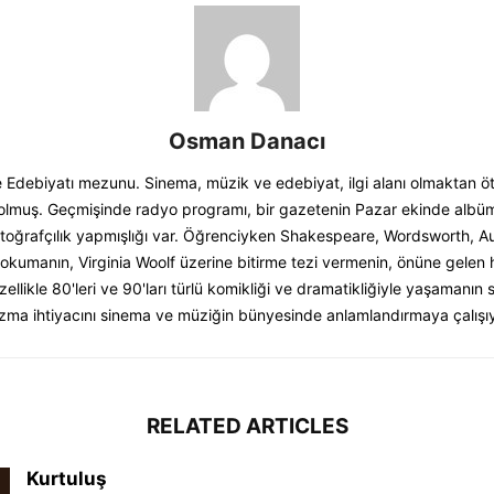
Osman Danacı
 ve Edebiyatı mezunu. Sinema, müzik ve edebiyat, ilgi alanı olmaktan 
olmuş. Geçmişinde radyo programı, bir gazetenin Pazar ekinde albüm 
toğrafçılık yapmışlığı var. Öğrenciyken Shakespeare, Wordsworth, A
kumanın, Virginia Woolf üzerine bitirme tezi vermenin, önüne gelen
zellikle 80'leri ve 90'ları türlü komikliği ve dramatikliğiyle yaşamanı
zma ihtiyacını sinema ve müziğin bünyesinde anlamlandırmaya çalışıy
RELATED ARTICLES
Kurtuluş