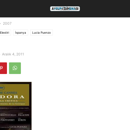
2007
Elestiri
İspanya
Lucia Puenzo
-
Aralık 4, 2011