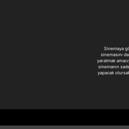
Sinemaya gön
sinemasını dah
yaratmak amacıy
sinemanın sade
yapacak olursak;