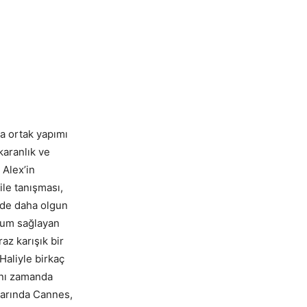
a ortak yapımı
karanlık ve
 Alex’in
ile tanışması,
ede daha olgun
uyum sağlayan
raz karışık bir
Haliyle birkaç
ynı zamanda
larında Cannes,