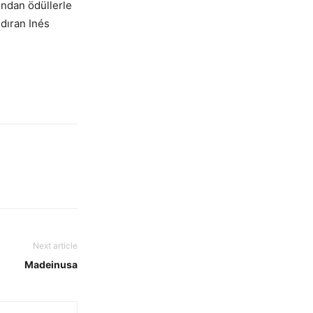
ondan ödüllerle
ndıran Inés
Next article
Madeinusa