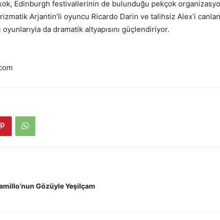
ok, Edinburgh festivallerinin de bulunduğu pekçok organizasy
izmatik Arjantin’li oyuncu Ricardo Darin ve talihsiz Alex’i canla
ı oyunlarıyla da dramatik altyapısını güçlendiriyor.
.com
amillo’nun Gözüyle Yeşilçam