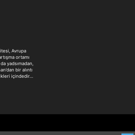
itesi, Avrupa
tartışma ortamı
ı da yadsımadan,
’dan bir alıntı
ikleri içindedir…