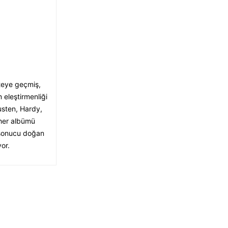
öteye geçmiş,
eleştirmenliği
usten, Hardy,
 her albümü
n sonucu doğan
or.