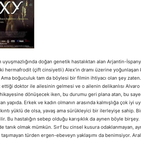
uyuşmazlığında doğan genetik hastalıktan alan Arjantin-İspany
i hermafrodit (çift cinsiyetli) Alex’in dramı üzerine yoğunlaşan 
 Ama boğuculuk tam da böylesi bir filmin ihtiyacı olan şey zaten.
ettiği doktor ile ailesinin gelmesi ve o ailenin delikanlısı Alvaro 
şk hikayesine dönüşecek iken, bu durumu geri plana atan, bu say
ayan yapıda. Erkek ve kadın olmanın arasında kalmışlığa çok iyi 
ıkıntı yüklü de olsa, yavaş ama sürükleyici bir ilerleyişe sahip. Bi
ilir. Bu hastalığın sebep olduğu karışıklık da aynen böyle birşey. 
de tanık olmak mümkün. Sırf bu cinsel kusura odaklanmayan, a
 taşımayan türden ergen-ebeveyn yaklaşımı da benimsiyor. Ara