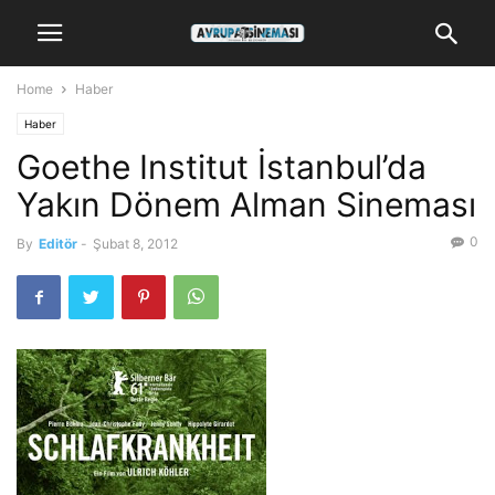
Home
Haber
Haber
Goethe Institut İstanbul’da
Yakın Dönem Alman Sineması
0
By
Editör
-
Şubat 8, 2012