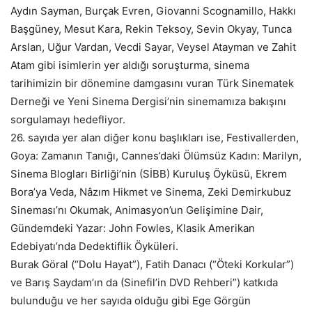
Aydın Sayman, Burçak Evren, Giovanni Scognamillo, Hakkı
Başgüney, Mesut Kara, Rekin Teksoy, Sevin Okyay, Tunca
Arslan, Uğur Vardan, Vecdi Sayar, Veysel Atayman ve Zahit
Atam gibi isimlerin yer aldığı soruşturma, sinema
tarihimizin bir dönemine damgasını vuran Türk Sinematek
Derneği ve Yeni Sinema Dergisi’nin sinemamıza bakışını
sorgulamayı hedefliyor.
26. sayıda yer alan diğer konu başlıkları ise, Festivallerden,
Goya: Zamanın Tanığı, Cannes’daki Ölümsüz Kadın: Marilyn,
Sinema Blogları Birliği’nin (SİBB) Kuruluş Öyküsü, Ekrem
Bora’ya Veda, Nâzım Hikmet ve Sinema, Zeki Demirkubuz
Sineması’nı Okumak, Animasyon’un Gelişimine Dair,
Gündemdeki Yazar: John Fowles, Klasik Amerikan
Edebiyatı’nda Dedektiflik Öyküleri.
Burak Göral (“Dolu Hayat”), Fatih Danacı (“Öteki Korkular”)
ve Barış Saydam’ın da (Sinefil’in DVD Rehberi”) katkıda
bulunduğu ve her sayıda olduğu gibi Ege Görgün