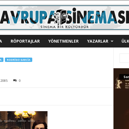
A
RÖPORTAJLAR
YÖNETMENLER
YAZARLAR
ÜLK
A
RODRIGO GARCIA
Son
2085
0