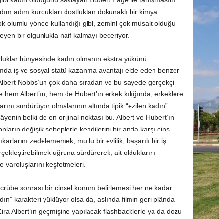
ibi kadın olduğunu saklayan Hubert Page ile tanışmasını
e adım adım kurdukları dostluktan dokunaklı bir kimya
k olumlu yönde kullandığı gibi, zemini çok müsait olduğu
yen bir olgunlukla naif kalmayı beceriyor.
zorluklar bünyesinde kadın olmanın ekstra yükünü
umda iş ve sosyal statü kazanma avantajı elde eden benzer
k, Albert Nobbs’un çok daha sıradan ve bu sayede gerçekçi
e hem Albert’ın, hem de Hubert’ın erkek kılığında, erkeklere
arını sürdürüyor olmalarının altında tipik “ezilen kadın”
âyenin belki de en orijinal noktası bu. Albert ve Hubert’ın
nların değişik sebeplerle kendilerini bir anda karşı cins
larını zedelememek, mutlu bir evlilik, başarılı bir iş
rçekleştirebilmek uğruna sürdürerek, ait olduklarını
e varoluşlarını keşfetmeleri.
tecrübe sonrası bir cinsel konum belirlemesi her ne kadar
ın” karakteri yüklüyor olsa da, aslında filmin geri plânda
 Zira Albert’ın geçmişine yapılacak flashbacklerle ya da dozu