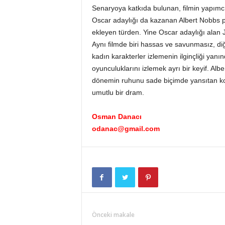
Senaryoya katkıda bulunan, filmin yapımcı
Oscar adaylığı da kazanan Albert Nobbs p
ekleyen türden. Yine Oscar adaylığı alan 
Aynı filmde biri hassas ve savunmasız, di
kadın karakterler izlemenin ilginçliği yanı
oyunculuklarını izlemek ayrı bir keyif. Albe
dönemin ruhunu sade biçimde yansıtan kost
umutlu bir dram.
Osman Danacı
odanac@gmail.com
Önceki makale