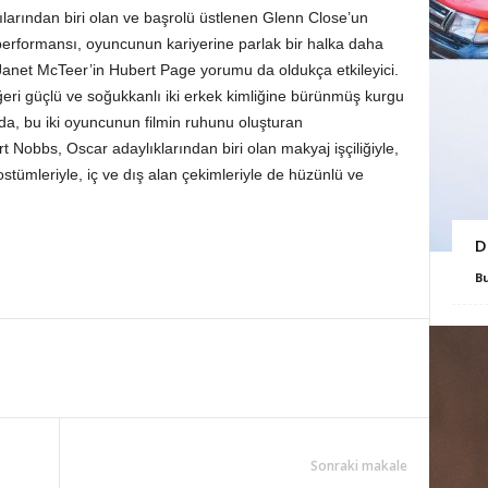
larından biri olan ve başrolü üstlenen Glenn Close’un
erformansı, oyuncunun kariyerine parlak bir halka daha
Janet McTeer’in Hubert Page yorumu da oldukça etkileyici.
ğeri güçlü ve soğukkanlı iki erkek kimliğine bürünmüş kurgu
nda, bu iki oyuncunun filmin ruhunu oluşturan
rt Nobbs, Oscar adaylıklarından biri olan makyaj işçiliğiyle,
ümleriyle, iç ve dış alan çekimleriyle de hüzünlü ve
D
B
Sonraki makale