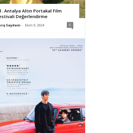
1. Antalya Altın Portakal Film
estivali Değerlendirme
0
arış Saydam
-
Ekim 9, 2024