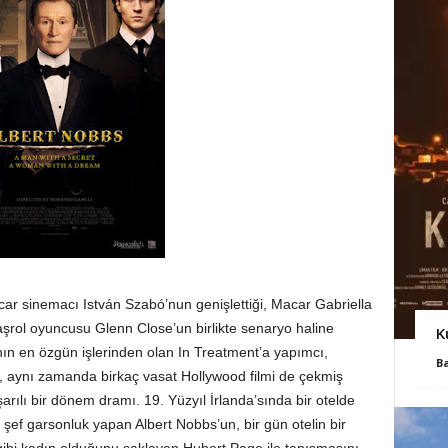
ar sinemacı István Szabó’nun genişlettiği, Macar Gabriella
başrol oyuncusu Glenn Close’un birlikte senaryo haline
K
nın en özgün işlerinden olan In Treatment’a yapımcı,
B
 aynı zamanda birkaç vasat Hollywood filmi de çekmiş
arılı bir dönem dramı. 19. Yüzyıl İrlanda’sında bir otelde
ef garsonluk yapan Albert Nobbs’un, bir gün otelin bir