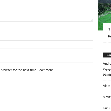
T
B
So
Andre
Zvyagi
 browser for the next time I comment.
Dönüş
Akira
Mavz
Kuru 