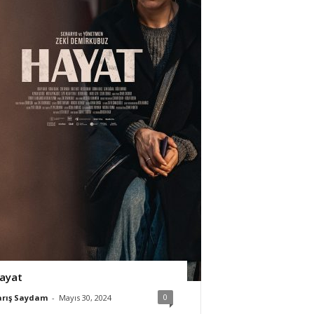
ayat
0
arış Saydam
-
Mayıs 30, 2024