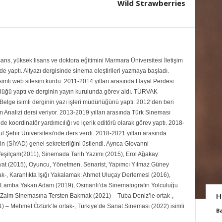
Wild Strawberries
ans, yüksek lisans ve doktora eğitimini Marmara Üniversitesi İletişim
 yaptı. Altyazı dergisinde sinema eleştirileri yazmaya başladı.
mli web sitesini kurdu. 2011-2014 yılları arasında Hayal Perdesi
rlüğü yaptı ve derginin yayın kurulunda görev aldı. TÜRVAK
Belge isimli derginin yazı işleri müdürlüğünü yaptı. 2012’den beri
Analizi dersi veriyor. 2013-2019 yılları arasında Türk Sineması
de koordinatör yardımcılığı ve içerik editörü olarak görev yaptı. 2018-
ul Şehir Üniversitesi'nde ders verdi. 2018-2021 yılları arasında
n (SİYAD) genel sekreterliğini üstlendi. Ayrıca Giovanni
şilçam(2011), Sinemada Tarih Yazımı (2015), Erol Ağakay:
yat (2015), Oyuncu, Yönetmen, Senarist, Yapımcı Yılmaz Güney
ak-, Karanlıkta Işığı Yakalamak: Ahmet Uluçay Derlemesi (2016),
Lamba Yakan Adam (2019), Osmanlı’da Sinematografın Yolculuğu
H
 Zaim Sinemasına Tersten Bakmak (2021) – Tuba Deniz’le ortak-,
) – Mehmet Öztürk’le ortak-, Türkiye’de Sanat Sineması (2022) isimli
B