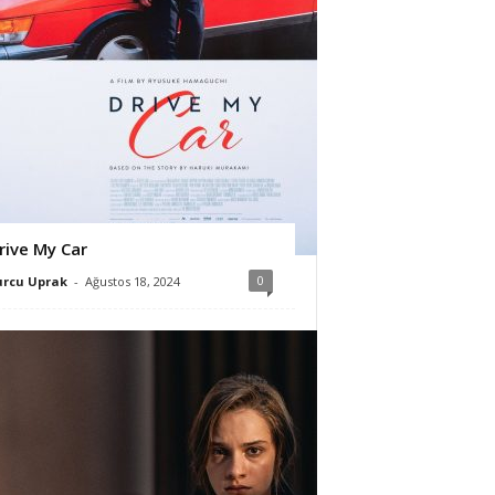
rive My Car
0
urcu Uprak
-
Ağustos 18, 2024