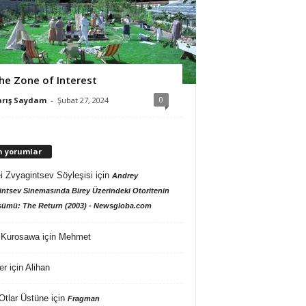
he Zone of Interest
0
arış Saydam
-
Şubat 27, 2024
n yorumlar
i Zvyagintsev Söyleşisi
için
Andrey
ntsev Sinemasında Birey Üzerindeki Otoritenin
ümü: The Return (2003) - Newsgloba.com
 Kurosawa
için
Mehmet
er
için
Alihan
Otlar Üstüne
için
Fragman