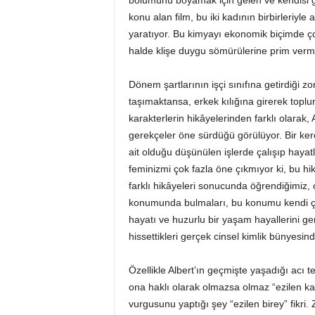
bölümünü boyamak için gelen ve kendisi g
konu alan film, bu iki kadının birbirleriyl
yaratıyor. Bu kimyayı ekonomik biçimde ço
halde klişe duygu sömürülerine prim verme
Dönem şartlarının işçi sınıfına getirdiği 
taşımaktansa, erkek kılığına girerek topl
karakterlerin hikâyelerinden farklı olara
gerekçeler öne sürdüğü görülüyor. Bir ker
ait olduğu düşünülen işlerde çalışıp hayatl
feminizmi çok fazla öne çıkmıyor ki, bu hik
farklı hikâyeleri sonucunda öğrendiğimiz, o
konumunda bulmaları, bu konumu kendi çıkar
hayatı ve huzurlu bir yaşam hayallerini ge
hissettikleri gerçek cinsel kimlik bünyesind
Özellikle Albert’ın geçmişte yaşadığı acı 
ona haklı olarak olmazsa olmaz “ezilen kad
vurgusunu yaptığı şey “ezilen birey” fikri.