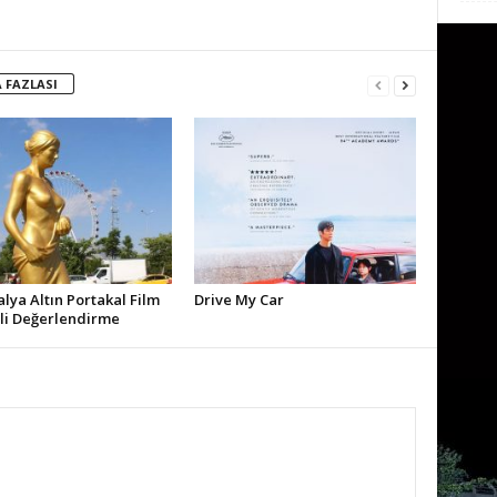
 FAZLASI
alya Altın Portakal Film
Drive My Car
ali Değerlendirme