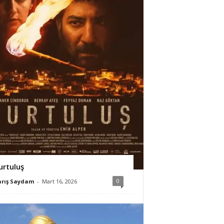
urtuluş
0
arış Saydam
-
Mart 16, 2026