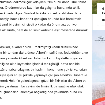
suistimal edilmesi çok kolayken, film bunu daha ılımlı fakat
yor. O dönemlerde kadınlar da çalışma hayatında aktif,
6
F
 kovulabiliyor. Sınıfsal farklılık, cinsel farklılıktan daha
zmetçiyi bacak kadar bir çocuğun önünde bile hareketsiz
B
t sınıf bireyinin cinsiyeti o kadar da önem arz etmiyor.
em alt sınıfa, hem de alt sınıf kadınına eşit mesafede durarak
 aşkları, çıkarcı erkek – teslimiyetçi kadın düzleminde
 bir tondan daha önce, Albert’ın saflığına, fedakârlığına ve
un yanında Albert ve Hubert’ın kadın kıyafetleri giyerek
iğine ait o kıyafetler içindeki tedirginliği, hatta sahilde
özüne yabancılaşmış bir kadının konumunu çok iyi yansıtan
riyle işini en iyi şekilde yapmaya çalışan Albert’ın Hubert ve
nerek Helen’e yakınlaşması güzel bir fikir olsa da, Albert ve
kim yaratması, bu çekimi de filmin ilk bir saatine ufak ufak
lik düşüncesine ısınmaya başladığında yakınında buna en
r.