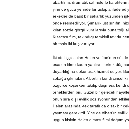
abartılmış dramatik sahnelerle karakterin 
yine de gücü yerinde bir üslupla ifade edi
erkekler de basit bir sakarlık yüzünden işten
önde resmediliyor. Şımarık üst sınıfın, hi
kılan sözde görgü kurallarıyla bunalttığı al
Kısacası film, takındığı temkinli tavırla h
bir taşla iki kuş vuruyor.
İki otel işçisi olan Helen ve Joe’nun sözde
esasen filme kadın yanlısı – erkek düşmanı
duyarlılığına dokunarak hizmet ediyor. Bun
sokağa çıkmaları, Albert’ın kendi cinsel kiml
özgürce koşarken takılıp düşmesi, kendi 
örneklerden biri. Güzel bir gelecek hayalle
onun sıra dışı evlilik pozisyonundan etkile
Helen arasında -tek taraflı da olsa- bir çe
yayması gerekirdi. Yine de Albert’ın evli
uygun kişinin Helen olması filmi dağıtmıyo