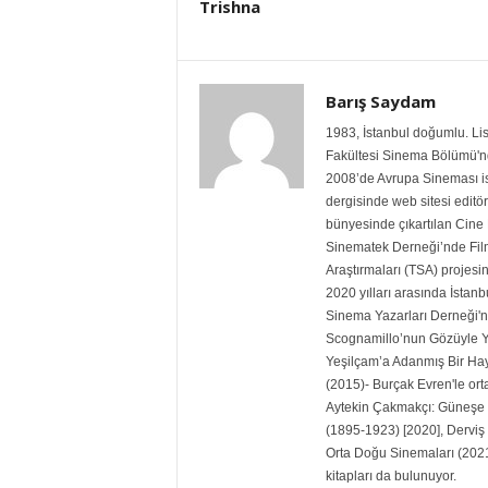
Trishna
Barış Saydam
1983, İstanbul doğumlu. Lis
Fakültesi Sinema Bölümü'nde
2008’de Avrupa Sineması isi
dergisinde web sitesi editö
bünyesinde çıkartılan Cine 
Sinematek Derneği’nde Film 
Araştırmaları (TSA) projesin
2020 yılları arasında İstanb
Sinema Yazarları Derneği'ni
Scognamillo’nun Gözüyle Ye
Yeşilçam’a Adanmış Bir Ha
(2015)- Burçak Evren'le ort
Aytekin Çakmakçı: Güneşe 
(1895-1923) [2020], Derviş
Orta Doğu Sinemaları (2021
kitapları da bulunuyor.