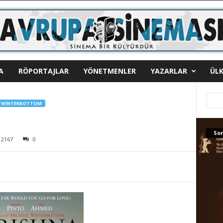
A
RÖPORTAJLAR
YÖNETMENLER
YAZARLAR
ÜLK
L WINTERBOTTOM
Son
2167
0