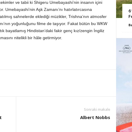
çekimler ve tabii ki Shigeru Umebayashi’nin insanın içini
yor. Umebayashi’nin Aşk Zamanı’nı hatırlatırcasına
6
F
şlatılmış sahnelerde eklediği müzikler, Trishna’nın atmosfer
nı’nın yoğunluğunu filme de taşıyor. Fakat bütün bu WKW
B
ık bayatlamış Hindistan’daki fakir genç kız/zengin İngiliz
sını nitelikli bir hâle getirmiyor.
Sonraki makale
t
Albert Nobbs