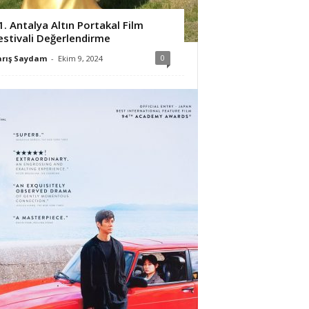
1. Antalya Altın Portakal Film
estivali Değerlendirme
0
arış Saydam
-
Ekim 9, 2024