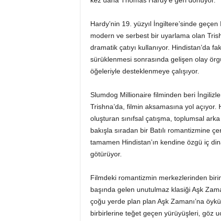
kez daha Thomas Hardy’e geri dönüyor.
Hardy’nin 19. yüzyıl İngiltere’sinde geçe
modern ve serbest bir uyarlama olan Trish
dramatik çatıyı kullanıyor. Hindistan’da fak
sürüklenmesi sonrasında gelişen olay örgü
öğeleriyle desteklenmeye çalışıyor.
Slumdog Millionaire filminden beri İngiliz
Trishna’da, filmin aksamasına yol açıyor. 
oluşturan sınıfsal çatışma, toplumsal arka 
bakışla sıradan bir Batılı romantizmine çe
tamamen Hindistan’ın kendine özgü iç dina
götürüyor.
Filmdeki romantizmin merkezlerinden birin
başında gelen unutulmaz klasiği Aşk Zam
çoğu yerde plan plan Aşk Zamanı’na öykü
birbirlerine teğet geçen yürüyüşleri, göz u