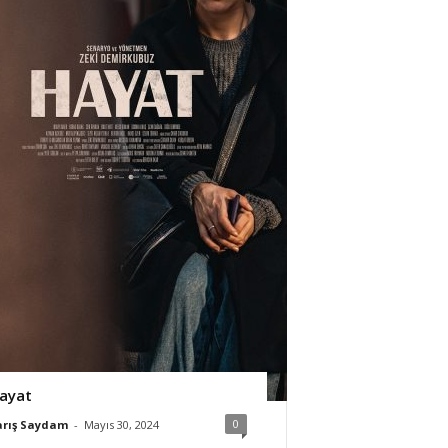
ayat
0
arış Saydam
-
Mayıs 30, 2024