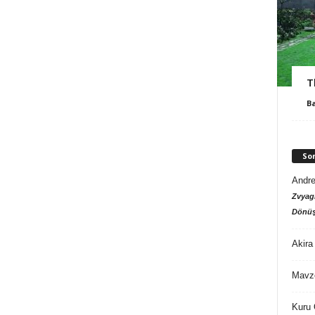
T
B
So
Andre
Zvyagi
Dönüş
Akira
Mavz
Kuru 