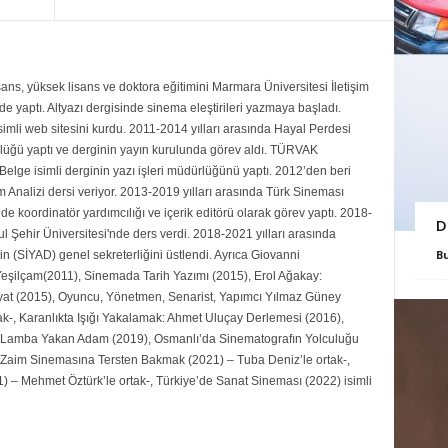
ans, yüksek lisans ve doktora eğitimini Marmara Üniversitesi İletişim
 yaptı. Altyazı dergisinde sinema eleştirileri yazmaya başladı.
mli web sitesini kurdu. 2011-2014 yılları arasında Hayal Perdesi
rlüğü yaptı ve derginin yayın kurulunda görev aldı. TÜRVAK
Belge isimli derginin yazı işleri müdürlüğünü yaptı. 2012’den beri
Analizi dersi veriyor. 2013-2019 yılları arasında Türk Sineması
de koordinatör yardımcılığı ve içerik editörü olarak görev yaptı. 2018-
D
ul Şehir Üniversitesi'nde ders verdi. 2018-2021 yılları arasında
B
n (SİYAD) genel sekreterliğini üstlendi. Ayrıca Giovanni
şilçam(2011), Sinemada Tarih Yazımı (2015), Erol Ağakay:
yat (2015), Oyuncu, Yönetmen, Senarist, Yapımcı Yılmaz Güney
ak-, Karanlıkta Işığı Yakalamak: Ahmet Uluçay Derlemesi (2016),
Lamba Yakan Adam (2019), Osmanlı’da Sinematografın Yolculuğu
 Zaim Sinemasına Tersten Bakmak (2021) – Tuba Deniz’le ortak-,
) – Mehmet Öztürk’le ortak-, Türkiye’de Sanat Sineması (2022) isimli