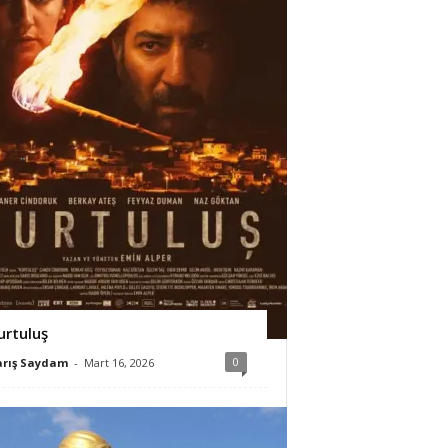
urtuluş
0
arış Saydam
-
Mart 16, 2026