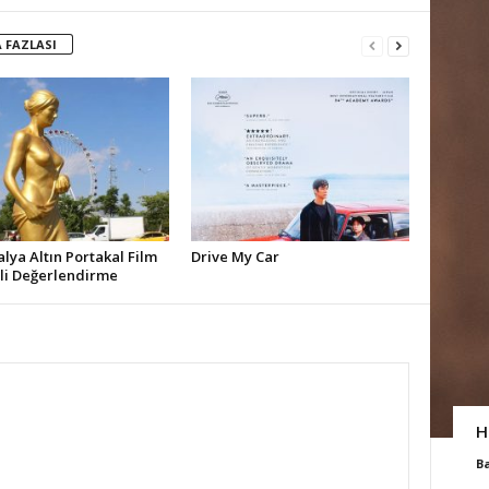
 FAZLASI
alya Altın Portakal Film
Drive My Car
ali Değerlendirme
H
B