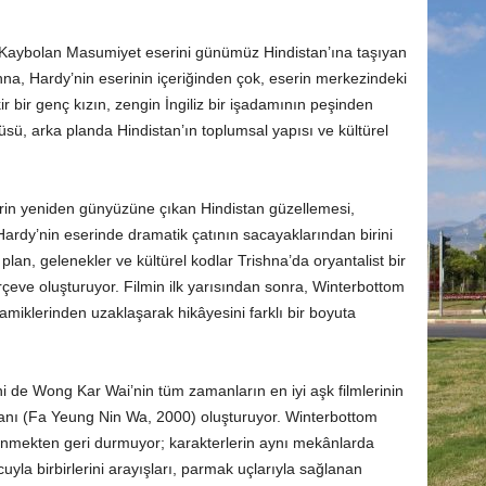
n Kaybolan Masumiyet eserini günümüz Hindistan’ına taşıyan
na, Hardy’nin eserinin içeriğinden çok, eserin merkezindeki
ir bir genç kızın, zengin İngiliz bir işadamının peşinden
sü, arka planda Hindistan’ın toplumsal yapısı ve kültürel
lerin yeniden günyüzüne çıkan Hindistan güzellemesi,
Hardy’nin eserinde dramatik çatının sacayaklarından birini
plan, gelenekler ve kültürel kodlar Trishna’da oryantalist bir
rçeve oluşturuyor. Filmin ilk yarısından sonra, Winterbottom
miklerinden uzaklaşarak hikâyesini farklı bir boyuta
i de Wong Kar Wai’nin tüm zamanların en iyi aşk filmlerinin
anı (Fa Yeung Nin Wa, 2000) oluşturuyor. Winterbottom
nmekten geri durmuyor; karakterlerin aynı mekânlarda
cuyla birbirlerini arayışları, parmak uçlarıyla sağlanan