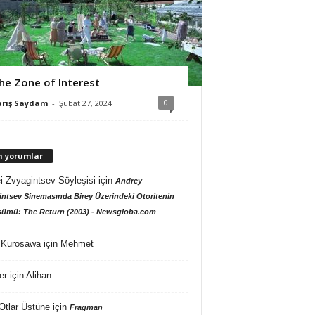
he Zone of Interest
0
arış Saydam
-
Şubat 27, 2024
n yorumlar
i Zvyagintsev Söyleşisi
için
Andrey
ntsev Sinemasında Birey Üzerindeki Otoritenin
ümü: The Return (2003) - Newsgloba.com
 Kurosawa
için
Mehmet
er
için
Alihan
Otlar Üstüne
için
Fragman