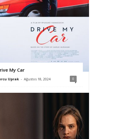
rive My Car
0
urcu Uprak
-
Ağustos 18, 2024