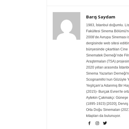
Barış Saydam
1983, İstanbul doğumlu. Lis
Fakültesi Sinema Bölümü'nde
2008’de Avrupa Sineması isi
dergisinde web sitesi editö
bünyesinde çıkartılan Cine 
Sinematek Derneği’nde Film 
Araştırmaları (TSA) projesin
2020 yılları arasında İstanb
Sinema Yazarları Derneği'ni
Scognamillo’nun Gözüyle Ye
Yeşilçam’a Adanmış Bir Ha
(2015)- Burçak Evren'le ort
Aytekin Çakmakçı: Güneşe 
(1895-1923) [2020], Derviş
Orta Doğu Sinemaları (2021
kitapları da bulunuyor.