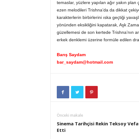
temaslar, yüzlere yapılan ağır yakın plan 
ezen melodileri Trishna’da da dikkat çeki
karakterlerin birbirlerini ıska geçtiği yava
yönünden eksikliğini kapatarak, Aşk Zama
güzellemesi de son kertede Trishna’nın art
erkek denklemi üzerine formüle edilen drama
Barış Saydam
bar_saydam@hotmail.com
Önceki makale
Sinema Tarihçisi Rekin Teksoy Vefa
Etti