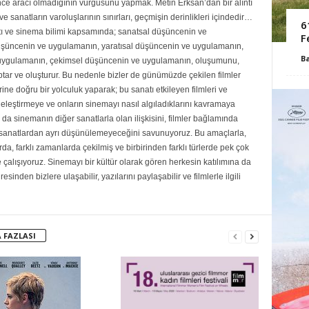
ce aracı olmadığının vurgusunu yapmak. Metin Erksan’dan bir alıntı
e sanatların varoluşlarının sınırları, geçmişin derinlikleri içindedir…
6
ı ve sinema bilimi kapsamında; sanatsal düşüncenin ve
F
şüncenin ve uygulamanın, yaratısal düşüncenin ve uygulamanın,
B
uygulamanın, çekimsel düşüncenin ve uygulamanın, oluşumunu,
ar ve oluşturur. Bu nedenle bizler de günümüzde çekilen filmler
rine doğru bir yolculuk yaparak; bu sanatı etkileyen filmleri ve
eleştirmeye ve onların sinemayı nasıl algıladıklarını kavramaya
da sinemanın diğer sanatlarla olan ilişkisini, filmler bağlamında
r sanatlardan ayrı düşünülemeyeceğini savunuyoruz. Bu amaçlarla,
rda, farklı zamanlarda çekilmiş ve birbirinden farklı türlerde pek çok
e çalışıyoruz. Sinemayı bir kültür olarak gören herkesin katılımına da
sinden bizlere ulaşabilir, yazılarını paylaşabilir ve filmlerle ilgili
 FAZLASI