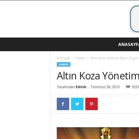
A
ANASAYF
v
r
Ana sayfa
Haber
Altın Koza Yönetimi Basın Duyur
u
HABER
p
Altın Koza Yönetim
a
S
i
Tarafından
Editör
-
Temmuz 30, 2013
1035
n
e
m
a
s
ı