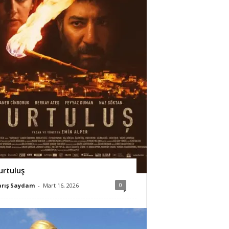
urtuluş
0
arış Saydam
-
Mart 16, 2026