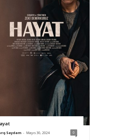
ayat
0
arış Saydam
-
Mayıs 30, 2024