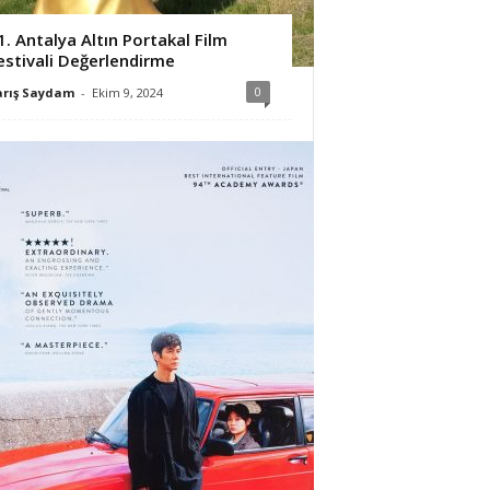
1. Antalya Altın Portakal Film
estivali Değerlendirme
0
arış Saydam
-
Ekim 9, 2024