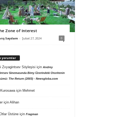
he Zone of Interest
0
arış Saydam
-
Şubat 27, 2024
n yorumlar
i Zvyagintsev Söyleşisi
için
Andrey
ntsev Sinemasında Birey Üzerindeki Otoritenin
ümü: The Return (2003) - Newsgloba.com
 Kurosawa
için
Mehmet
er
için
Alihan
Otlar Üstüne
için
Fragman