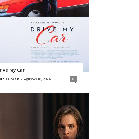
rive My Car
0
urcu Uprak
-
Ağustos 18, 2024