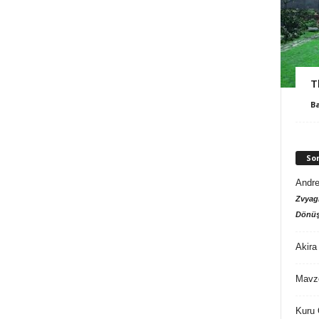
T
B
So
Andre
Zvyagi
Dönüş
Akira
Mavz
Kuru 