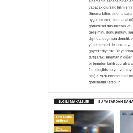
sinemanın sadece bir eğlen
yapacak olursak; bilimlerin v
Sinema bilim; sinema sanat
uygulamanın, sinemasal dü
görüntüsel düşüncenin ve 
gelişimini, dönüşümünü sapt
dışında, geçmişin derinlikle
yönetmenleri de tanıtmaya, 
gayret ediyoruz. Bir yandan 
tartışarak; sinemanın diğe
birbirinden farklı coğrafyala
film eleştirisine yer vermey
açığız. Arzu edenler mail adre
görüşlerini iletebilir.
İLGİLİ MAKALELER
BU YAZARDAN DAHA