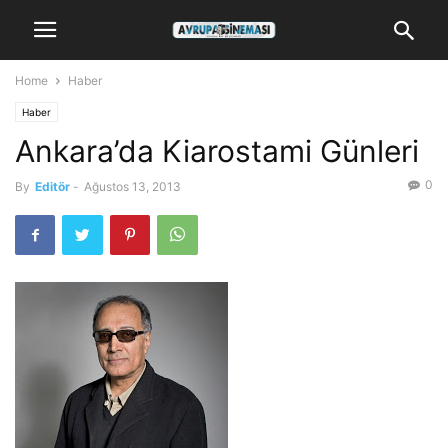
Home
Haber
Haber
Ankara’da Kiarostami Günleri
0
By
Editör
-
Ağustos 13, 2013