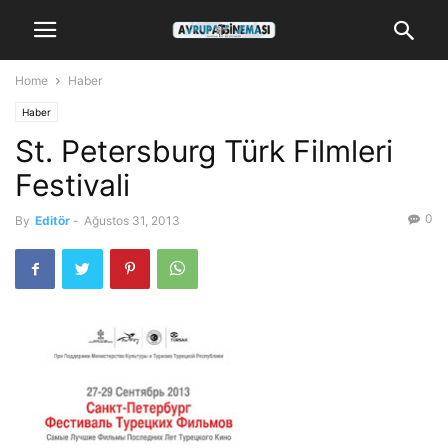
Home
Haber
Haber
St. Petersburg Türk Filmleri
Festivali
0
By
Editör
-
Ağustos 31, 2013