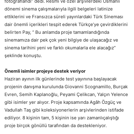
fotoğraflandı” dedi. Resmi ve özel arşivlerdeki Osmanlı
dönemi sinema çalışmalarıyla ilgili belgeleri latinize
ettiklerini ve Fransızca süreli yayınlardaki Türk Sineması
dair önemli içerikleri tespit ederek Türkçe’ye çevirdiklerini
belirten Pay, “ Bu anlamda proje tamamlandığında
sinemamıza dair pek çok yeni bilgiye de ulaşacağız ve
sinema tarihini yeni ve farklı okumalarla ele alacağız”
şeklinde konuştu.
Önemli isimler projeye destek veriyor
Haziran ayının ilk günlerinde test yayınına başlayacak
projenin danışma kurulunda Giovanni Scognamillo, Burçak
Evren, Semih Kaplanoğlu, Peyami Çelikcan, Yalçın Yelence
gibi isimler yer alıyor. Proje kapsamında Agâh Özgüç ve
Vadullah Taş gibi koleksiyonerlerin arşivlerinden istifade
ediliyor.
8 kişinin tam, 5 kişinin ise yarı zamanlı
çalıştığı
proje birçok gönüllü tarafından da destekleniyor.