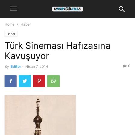
Home
Haber
Haber
Türk Sineması Hafızasına
Kavuşuyor
0
By
Editör
-
Nisan 7, 2014