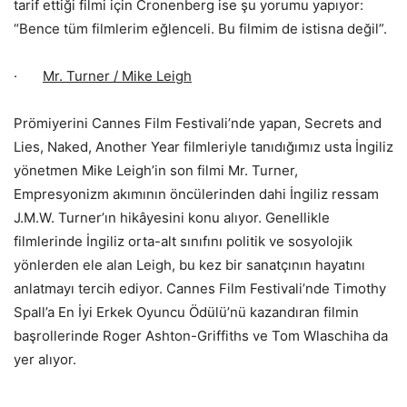
tarif ettiği filmi için Cronenberg ise şu yorumu yapıyor:
“Bence tüm filmlerim eğlenceli. Bu filmim de istisna değil”.
·
Mr. Turner / Mike Leigh
Prömiyerini Cannes Film Festivali’nde yapan, Secrets and
Lies, Naked, Another Year filmleriyle tanıdığımız usta İngiliz
yönetmen Mike Leigh’in son filmi Mr. Turner,
Empresyonizm akımının öncülerinden dahi İngiliz ressam
J.M.W. Turner’ın hikâyesini konu alıyor. Genellikle
filmlerinde İngiliz orta-alt sınıfını politik ve sosyolojik
yönlerden ele alan Leigh, bu kez bir sanatçının hayatını
anlatmayı tercih ediyor. Cannes Film Festivali’nde Timothy
Spall’a En İyi Erkek Oyuncu Ödülü’nü kazandıran filmin
başrollerinde Roger Ashton-Griffiths ve Tom Wlaschiha da
yer alıyor.