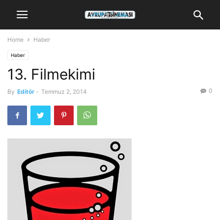
Home
Haber
Haber
13. Filmekimi
0
By
Editör
-
Temmuz 2, 2014