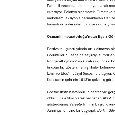
Farinelli tarafından sunumu yapılacak seçki
çıkartıyor. Polonya sinemateki Filmoteka N
melodramı aksiyonla harmanlayan
Denizi
başarılı örneklerinden biri olarak öne çıkıy
Osmanlı İmparatorluğu’ndan Eşsiz Gör
Festivalin üçüncü yılında artık olmazsa 
Görüntüler bu sene de seyirciyi sürprizle
Rongen-Kaynakçı’nın küratörlüğündeki böl
birçoğu hiç gösterilmemiş filmler bulunuy
İzmir ve Efes’in yüzyıl öncesine ulaşıyor
Konstantin şehrinin 1913’te çekilmiş görün
Goethe Institut İstanbul’un desteğiyle gerç
iddialı. Gala filmi olarak belirlenen
Algol: 
gösterdiğimiz
Varyete
filminin başrol oyu
Jannings’ten yine bir başyapıt.
Berlin: Büy