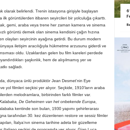
6
uk olarak belirlendi. Trenin istasyona girişiyle başlayan
F
lk görüntülerden itibaren seyircileri bir yolculuğa çıkarttı.
B
uçak, gemi, araba veya trene her zaman kamera ve sinema
 hızlı görüntü demek olan sinema kendisini çağın hızına
n olayları seyircinin ayağına getirdi. Bu durum modern
 dünyaya iletişim aracılığıyla hükmetme arzusunu giderdi ve
 yansıması oldu. Uzaklardan gelen bu film kareleri perdede
yandırdıkları şaşkınlık, hem de alışılmamış yer ve
atkı sağladı.
da, dünyaca ünlü prodüktör Jean Desmet’nin Eye
yol filmleri seçkisi yer alıyor. Seçkide, 1910’ların araba
lerden melodramlara, birbirinden farklı filmler var.
 / Kalabaka, De Geheimen van het onbekende Europa
,
labaka kentinde son bulan, 1930 yapımı şehirlerarası
ogna tarafından 30. kez düzenlenen restore ve sessiz filmler
yapılan, İtalya’nın sinema tarihine adeta bir güzelleme
r Italiano
seçkisi de programda yer alıyor. Gian Luca