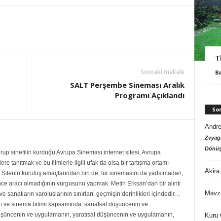
T
Sonraki makale
B
SALT Perşembe Sineması Aralık
Programı Açıklandı
So
Andre
Zvyagi
Dönüş
up sinefilin kurduğu Avrupa Sineması internet sitesi, Avrupa
re tanıtmak ve bu filmlerle ilgili ufak da olsa bir tartışma ortamı
Akira
Sitenin kuruluş amaçlarından biri de; tür sinemasını da yadsımadan,
ce aracı olmadığının vurgusunu yapmak. Metin Erksan’dan bir alıntı
Mavz
e sanatların varoluşlarının sınırları, geçmişin derinlikleri içindedir…
ı ve sinema bilimi kapsamında; sanatsal düşüncenin ve
şüncenin ve uygulamanın, yaratısal düşüncenin ve uygulamanın,
Kuru 