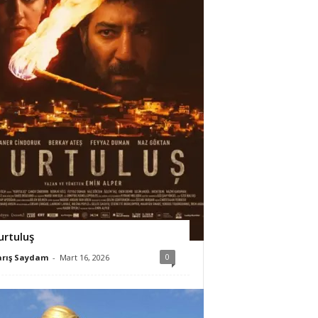
urtuluş
0
arış Saydam
-
Mart 16, 2026