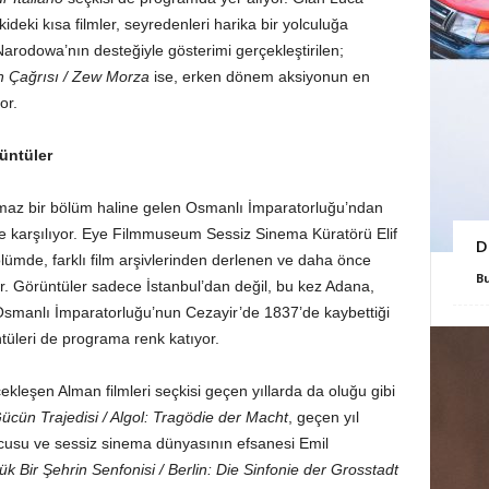
deki kısa filmler, seyredenleri harika bir yolculuğa
arodowa’nın desteğiyle gösterimi gerçekleştirilen;
n Çağrısı / Zew Morza
ise, erken dönem aksiyonun en
or.
üntüler
olmaz bir bölüm haline gelen Osmanlı İmparatorluğu’ndan
rle karşılıyor. Eye Filmmuseum Sessiz Sinema Küratörü Elif
D
ümde, farklı film arşivlerinden derlenen ve daha önce
B
or. Görüntüler sadece İstanbul’dan değil, bu kez Adana,
. Osmanlı İmparatorluğu’nun Cezayir’de 1837’de kaybettiği
tüleri de programa renk katıyor.
ekleşen Alman filmleri seçkisi geçen yıllarda da oluğu gibi
Gücün Trajedisi / Algol: Tragödie der Macht
, geçen yıl
ncusu ve sessiz sinema dünyasının efsanesi Emil
ük Bir Şehrin Senfonisi / Berlin: Die Sinfonie der Grosstadt