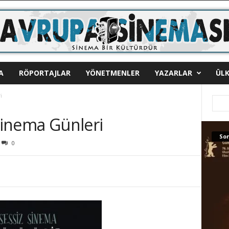
A
RÖPORTAJLAR
YÖNETMENLER
YAZARLAR
ÜLK
i
 Sinema Günleri
Son
0