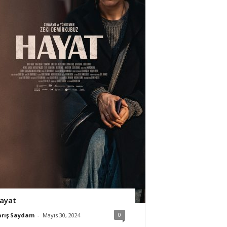
ayat
0
arış Saydam
-
Mayıs 30, 2024