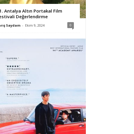
1. Antalya Altın Portakal Film
estivali Değerlendirme
0
arış Saydam
-
Ekim 9, 2024