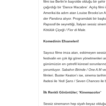
filmi ise Berlin’in başrolde olduğu bir şeh
çağırdığı bir ‘Dance Macabre’. Açılış filmi
Amerika’da adım atan Louise Brooks’un Avr
der Pandora
alıyor. Programdaki bir başka D
Rapsodi
’de seyrettiği, İtalyan sessiz sine
Kötülük Çiçeği / Fior di Male
.
Komedinin Efsaneleri!
Sayısız filme imza atan, eskimeyen sessiz
festivalin en çok ilgi gören yönetmenleri
günümüzün en çetrefil küresel sorunlarında
yorumluyor.
Sabahın Birinde / One A.M
v
filmleri. Buster Keaton’ı ise, sinema tari
ifadesi ile
Yedi Şans / Seven Chances
ile 
İlk Renkli Görüntüler; ‘Kinemacolor’
Sessiz sinemanın hep siyah-beyaz olduğu