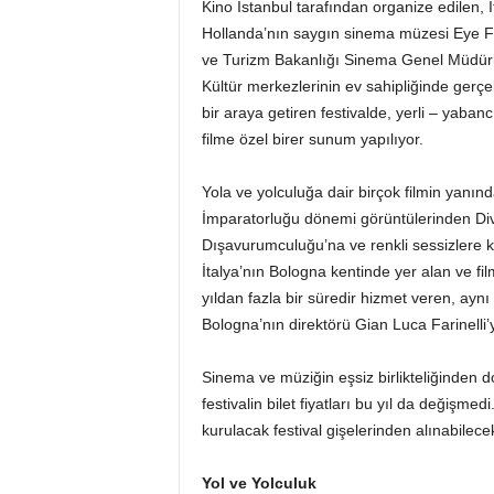
Kino İstanbul tarafından organize edilen, 
Hollanda’nın saygın sinema müzesi Eye Fi
ve Turizm Bakanlığı Sinema Genel Müdürlü
Kültür merkezlerinin ev sahipliğinde gerçe
bir araya getiren festivalde, yerli – yaban
filme özel birer sunum yapılıyor.
Yola ve yolculuğa dair birçok filmin yanın
İmparatorluğu dönemi görüntülerinden Diva
Dışavurumculuğu’na ve renkli sessizlere k
İtalya’nın Bologna kentinde yer alan ve fil
yıldan fazla bir süredir hizmet veren, ayn
Bologna’nın direktörü Gian Luca Farinelli’yi
Sinema ve müziğin eşsiz birlikteliğinden
festivalin bilet fiyatları bu yıl da değişmed
kurulacak festival gişelerinden alınabilece
Yol ve Yolculuk