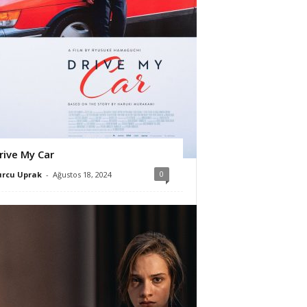
rive My Car
0
urcu Uprak
-
Ağustos 18, 2024