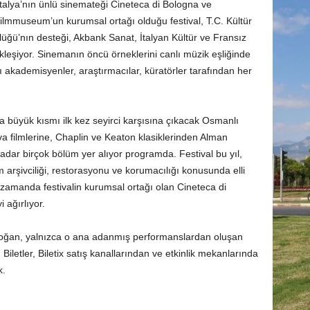
İtalya’nın ünlü sinemateği Cineteca di Bologna ve
lmmuseum’un kurumsal ortağı olduğu festival, T.C. Kültür
ğü’nın desteği, Akbank Sanat, İtalyan Kültür ve Fransız
kleşiyor. Sinemanın öncü örneklerini canlı müzik eşliğinde
cı akademisyenler, araştırmacılar, küratörler tarafından her
da büyük kısmı ilk kez seyirci karşısına çıkacak Osmanlı
 filmlerine, Chaplin ve Keaton klasiklerinden Alman
adar birçok bölüm yer alıyor programda. Festival bu yıl,
m arşivciliği, restorasyonu ve korumacılığı konusunda elli
ı zamanda festivalin kurumsal ortağı olan Cineteca di
 ağırlıyor.
 doğan, yalnızca o ana adanmış performanslardan oluşan
i. Biletler, Biletix satış kanallarından ve etkinlik mekanlarında
k.