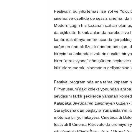
Festivalin bu yılki teması ise Yol ve Yolcul
sinema ve özellikle de sessiz sinema, daha i
Modern çağın hız kazanan icatları olan 
da eşlik etti. Teknik anlamda hareketli ve
kaptırarak dünyanın bir ucunda gerçekleşe
çağın en önemli özelliklerinden biri olan,
bireyin bu anlamdaki zaferinin ışıltılı bir
birer “atraksiyona” dönüşürken seyircide u
kültürlere merak, sinemanın gelişmesine k
Festival programında ana tema kapsamın
Filmmuseum’daki koleksiyonundan araba ve 
sevdasını farklı şekillerde yansıtan komedi
Kalabaka, Avrupa’nın Bilinmeyen Gizleri
Saraybosna’dan başlayıp Yunanistan’ın Ka
motorize bir yol hikayesi. Cineteca di Bol
festivali Il Cinema Ritrovato’da prömiyeri 
niteliğindeki
Büyük İtalya Turu / Grand Tou