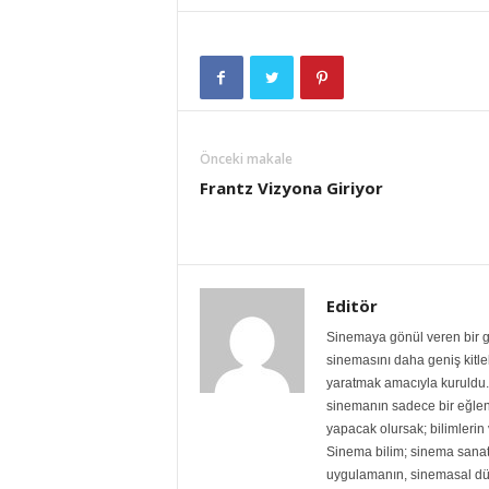
Önceki makale
Frantz Vizyona Giriyor
Editör
Sinemaya gönül veren bir gr
sinemasını daha geniş kitlele
yaratmak amacıyla kuruldu. 
sinemanın sadece bir eğlen
yapacak olursak; bilimlerin v
Sinema bilim; sinema sanat
uygulamanın, sinemasal dü