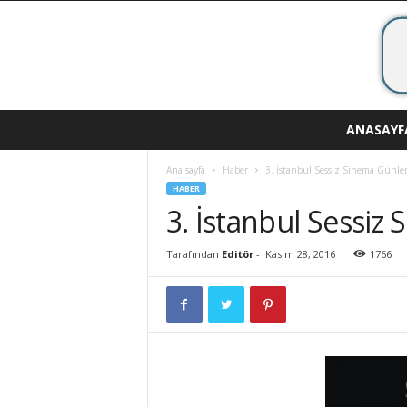
A
ANASAYF
v
r
Ana sayfa
Haber
3. İstanbul Sessiz Sinema Günler
u
HABER
p
3. İstanbul Sessiz
a
S
i
Tarafından
Editör
-
Kasım 28, 2016
1766
n
e
m
a
s
ı