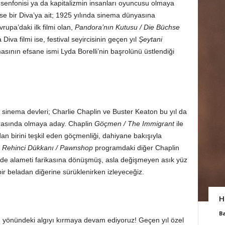
ir senfonisi ya da kapitalizmin insanları oyuncusu olmaya
 ise bir Diva’ya ait; 1925 yılında sinema dünyasına
upa’daki ilk filmi olan,
Pandora’nın Kutusu / Die Büchse
iva filmi ise, festival seyircisinin geçen yıl
Şeytani
masının efsane ismi Lyda Borelli’nin başrolünü üstlendiği
 sinema devleri; Charlie Chaplin ve Buster Keaton bu yıl da
 arasında olmaya aday. Chaplin
Göçmen / The Immigrant
ile
n birini teşkil eden göçmenliği, dahiyane bakışıyla
e
Rehinci Dükkanı / Pawnshop
programdaki diğer Chaplin
hinde alameti farikasına dönüşmüş, asla değişmeyen asık yüz
bir beladan diğerine sürüklenirken izleyeceğiz.
H
B
 yönündeki algıyı kırmaya devam ediyoruz! Geçen yıl özel