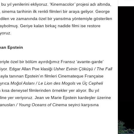
bu yıl yenilerini ekliyoruz. ‘Kinemacolor’ projesi adı altında,
 sinema tarihinin ilk renkli filmleri bir araya geliyor. George
edilen ve zamanında özel bir yansıtma yöntemiyle gösterilen
aybolmuş. Geriye kalan birkaç nadide filmi ise restore
yoruz.
ean Epstein
riyle özel bir bölüm ayırdığımız Fransız ‘avante-garde’
iyor. Edgar Allan Poe klasiği
Usher Evinin Çöküşü / The Fall
mayla tanınan Epstein’ın filmleri Cinemateque Française
ayrıca
Moğol Aslanı / Le Lion des Mogols
ve
Üç Cepheli
ısa deneysel filmlerinden örnekler yer alıyor. Bu yıl
line yer veriyoruz. Jean ve Marie Epstein kardeşler üzerine
nusları / Young Oceans of Cinema
seyirci karşısına