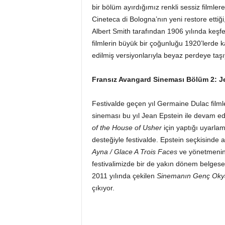
bir bölüm ayırdığımız renkli sessiz filmlere 
Cineteca di Bologna’nın yeni restore ettiği,
Albert Smith tarafından 1906 yılında keşf
filmlerin büyük bir çoğunluğu 1920’lerde k
edilmiş versiyonlarıyla beyaz perdeye taşı
Fransız Avangard Sineması Bölüm 2: J
Festivalde geçen yıl Germaine Dulac filmle
sineması bu yıl Jean Epstein ile devam ed
of the House of Usher
için yaptığı uyarla
desteğiyle festivalde. Epstein seçkisinde 
Ayna / Glace A Trois Faces
ve yönetmenin k
festivalimizde bir de yakın dönem belgese
2011 yılında çekilen
Sinemanın Genç Okya
çıkıyor.