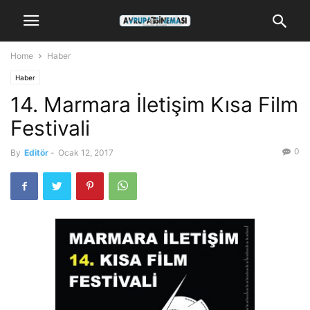
Home
Haber
Haber
14. Marmara İletişim Kısa Film
Festivali
0
By
Editör
-
Ocak 12, 2017