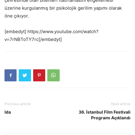
çevresinde olan bitenleri hatırlamasını engellemesi
üzerine kurgulanmış bir psikolojik gerilim yapımı olarak
öne çıkıyor.
[embedyt] https://www.youtube.com/watch?
v=7rNBToTY7rc[/embedyt]
Previous article
Next article
Ida
36. İstanbul Film Festivali
Programı Açıklandı