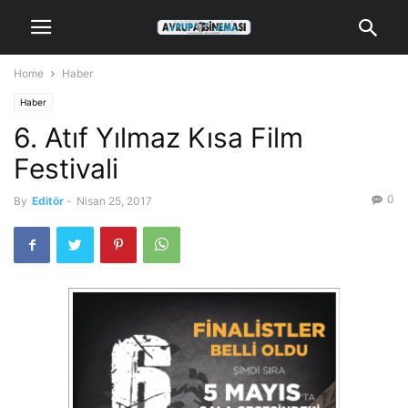
Home
Haber
Haber
6. Atıf Yılmaz Kısa Film
Festivali
0
By
Editör
-
Nisan 25, 2017