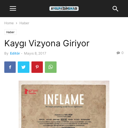
Home
Haber
Haber
Kaygı Vizyona Giriyor
0
By
Editör
-
Mayıs 8, 2017