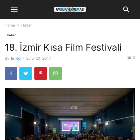
Home
Haber
Haber
18. İzmir Kısa Film Festivali
0
By
Editör
-
Eylül 20, 2017