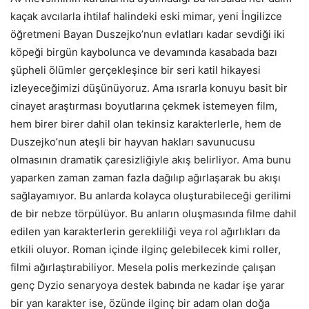
kaçak avcılarla ihtilaf halindeki eski mimar, yeni İngilizce
öğretmeni Bayan Duszejko’nun evlatları kadar sevdiği iki
köpeği birgün kaybolunca ve devamında kasabada bazı
şüpheli ölümler gerçekleşince bir seri katil hikayesi
izleyeceğimizi düşünüyoruz. Ama ısrarla konuyu basit bir
cinayet araştırması boyutlarına çekmek istemeyen film,
hem birer birer dahil olan tekinsiz karakterlerle, hem de
Duszejko’nun ateşli bir hayvan hakları savunucusu
olmasının dramatik çaresizliğiyle akış belirliyor. Ama bunu
yaparken zaman zaman fazla dağılıp ağırlaşarak bu akışı
sağlayamıyor. Bu anlarda kolayca oluşturabileceği gerilimi
de bir nebze törpülüyor. Bu anların oluşmasında filme dahil
edilen yan karakterlerin gerekliliği veya rol ağırlıkları da
etkili oluyor. Roman içinde ilginç gelebilecek kimi roller,
filmi ağırlaştırabiliyor. Mesela polis merkezinde çalışan
genç Dyzio senaryoya destek babında ne kadar işe yarar
bir yan karakter ise, özünde ilginç bir adam olan doğa