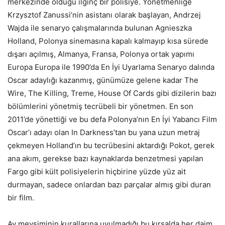
merkezinde olduğu ilginç bir polisiye. Yönetmenliğe
Krzysztof Zanussi’nin asistanı olarak başlayan, Andrzej
Wajda ile senaryo çalışmalarında bulunan Agnieszka
Holland, Polonya sinemasına kapalı kalmayıp kısa sürede
dışarı açılmış, Almanya, Fransa, Polonya ortak yapımı
Europa Europa ile 1990’da En İyi Uyarlama Senaryo dalında
Oscar adaylığı kazanmış, günümüze gelene kadar The
Wire, The Killing, Treme, House Of Cards gibi dizilerin bazı
bölümlerini yönetmiş tecrübeli bir yönetmen. En son
2011’de yönettiği ve bu defa Polonya’nın En İyi Yabancı Film
Oscar’ı adayı olan In Darkness’tan bu yana uzun metraj
çekmeyen Holland’ın bu tecrübesini aktardığı Pokot, gerek
ana akım, gerekse bazı kaynaklarda benzetmesi yapılan
Fargo gibi kült polisiyelerin hiçbirine yüzde yüz ait
durmayan, sadece onlardan bazı parçalar almış gibi duran
bir film.
Av mevsiminin kurallarına uyulmadığı bu kırsalda her daim