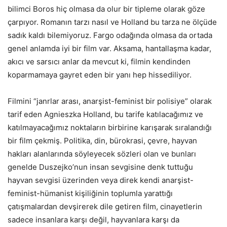
bilimci Boros hiç olmasa da olur bir tipleme olarak göze
çarpıyor. Romanın tarzı nasıl ve Holland bu tarza ne ölçüde
sadık kaldı bilemiyoruz. Fargo odağında olmasa da ortada
genel anlamda iyi bir film var. Aksama, hantallaşma kadar,
akıcı ve sarsıcı anlar da mevcut ki, filmin kendinden
koparmamaya gayret eden bir yanı hep hissediliyor.
Filmini “janrlar arası, anarşist-feminist bir polisiye” olarak
tarif eden Agnieszka Holland, bu tarife katılacağımız ve
katılmayacağımız noktaların birbirine karışarak sıralandığı
bir film çekmiş. Politika, din, bürokrasi, çevre, hayvan
hakları alanlarında söyleyecek sözleri olan ve bunları
genelde Duszejko’nun insan sevgisine denk tuttuğu
hayvan sevgisi üzerinden veya direk kendi anarşist-
feminist-hümanist kişiliğinin toplumla yarattığı
çatışmalardan devşirerek dile getiren film, cinayetlerin
sadece insanlara karşı değil, hayvanlara karşı da