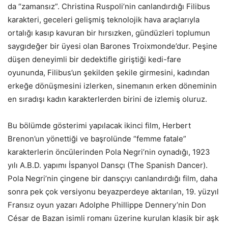
da “zamansız”. Christina Ruspoli’nin canlandırdığı Filibus
karakteri, geceleri gelişmiş teknolojik hava araçlarıyla
ortalığı kasıp kavuran bir hırsızken, gündüzleri toplumun
saygıdeğer bir üyesi olan Barones Troixmonde’dur. Peşine
düşen deneyimli bir dedektifle giriştiği kedi-fare
oyununda, Filibus’un şekilden şekile girmesini, kadından
erkeğe dönüşmesini izlerken, sinemanın erken döneminin
en sıradışı kadın karakterlerden birini de izlemiş oluruz.
Bu bölümde gösterimi yapılacak ikinci film, Herbert
Brenon’un yönettiği ve başrolünde “femme fatale”
karakterlerin öncülerinden Pola Negri’nin oynadığı, 1923
yılı A.B.D. yapımı İspanyol Dansçı (The Spanish Dancer).
Pola Negri’nin çingene bir dansçıyı canlandırdığı film, daha
sonra pek çok versiyonu beyazperdeye aktarılan, 19. yüzyıl
Fransız oyun yazarı Adolphe Phillippe Dennery’nin Don
César de Bazan isimli romanı üzerine kurulan klasik bir aşk