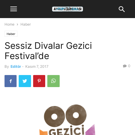
Home
Haber
Haber
Sessiz Divalar Gezici
Festival’de
0
By
Editör
-
Kasım 7, 2017