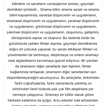
bilimlerin ve sanatların varoluşlarının sınırları, geçmişin
derinlikleri içindedir… Sinema bilim; sinema sanatı ve sinema
bilimi kapsamında; sanatsal düşüncenin ve uygulamanın,
sinemasal düşüncenin ve uygulamanın, yaratısal düşüncenin
ve uygulamanın, görüntüsel düşüncenin ve uygulamanın,
çekimsel düşüncenin ve uygulamanın, oluşumunu, gelişimini,
dönüşümünü saptar ve oluşturur. Bu nedenle bizler de
günümüzde çekilen filmler dışında, geçmişin derinliklerine
doğru bir yolculuk yaparak; bu sanatı etkileyen filmleri ve
yönetmenleri de tanıtmaya, eleştirmeye ve onların sinemayı
nasıl algıladıklarını kavramaya gayret ediyoruz. Bir yandan
da sinemanın diğer sanatlarla olan ilişkisini, filmler
bağlamında tartışarak; sinemanın diğer sanatlardan ayrı
düşünülemeyeceğini savunuyoruz. Bu amaçlarla, birbirinden
farklı coğrafyalarda, farklı zamanlarda çekilmiş ve
birbirinden farklı türlerde pek çok film eleştirisine yer
vermeye çalışıyoruz. Sinemayı bir kültür olarak gören
herkesin katılımına da açığız. Arzu edenler mail adresinden
bizlere ulaşabilir, yazılarını paylaşabilir ve filmlerle ilgili