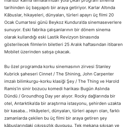
mahsur kalma temalarından yola çıkan program sinema
tarihinden üç başyapıtı bir araya getiriyor. Karlar Altında
Kâbuslar, hikayeleri, dünyaları, türleri apayrı üç filmi 20
Ocak Cumartesi günü Beykoz Kundura’da sinemaseverlere
sunuyor. Eski fabrika çalışanlarının bir dönem sinema
olarak kullandığı eski Lastik Revizyon binasında
gösterilecek filmlerin biletleri 25 Aralık haftasından itibaren
Mobilet üzerinden satışa çıkacak.
Bu özel programda korku sinemasının zirvesi Stanley
Kubrick şaheseri Cinnet / The Shining, John Carpenter
imzalı bilimkurgu-korku klasiği Şey / The Thing ve Harold
Ramis’in sinir bozucu komedi harikası Bugün Aslında
Dündü / Groundhog Day yer alıyor. Rocky dağlarında bir
otel, Antarktika’da bir araştırma istasyonu, şehirden uzakta
bir kasaba… Hikâyeleri, dünyaları, türleri apayrı olan, farklı
zamanlarda çekilen bu üç filmi bir araya getiren şey
kâbuslarındaki çıkışsızlık duygusu. Tek mekana sıkışan ve