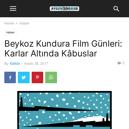
Home
Haber
Haber
Beykoz Kundura Film Günleri:
Karlar Altında Kâbuslar
0
By
Editör
-
Aralık 28, 2017