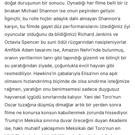
doğal duruşunun bir sonucu. Oynadığı her filme belli bir iz
bırakan Michael Shannon ise onun peşinden geliyor.
İlginçtir, bu rolle hiçbir adaylık dahi almayan Shannon’a
karşın, bu filmde gayet düz performanslarını izlediğimiz (iyi
oyuncular olduğunu da bildiğimiz) Richard Jenkins ve
Octavia Spencer bu suni ödül rüzgarından nasipleniyorlar.
Amfibik Adam tasarımı ise, Amazon Nehri’nde bulunmuş,
oranın yerlilerinin tanrı gibi tapındığı gizemli ve bilinçli bir
su yaratığından ziyade, çoğunlukla evcil hayvan gibi
resmediliyor. Hawkins’in çabalarıyla Elisa’nın ona aşık
olmasını hızlandırılmış biçimde de olsa sindirme isteğimize
rağmen, yaratığın onu benimsemesi sadece duygusuz
hayvansal içgüdü sınırlarında kalıyor. Yani del Toro’nun
Oscar tuzağına düşmüş dimağlar artık bir yerden sonra
filme ne konursa konsun kabullenmek zorunda hissediyor.
Trump’ın Meksika sınırına duvar öreceğini duyan Akademi
ise, haklı muhalif yaklaşımını Meksikalı del Toro’nun en