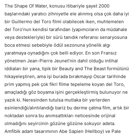
The Shape Of Water, konusu itibariyle şayet 2000
başlarındaki yaratıcı zihniyetle ele alınmış olsa çok daha iyi
bir Guillermo del Toro filmi olabilecek iken, muhtemelen
del Toro’nun kendisi tarafından (yapımcıların da müdahale
veya destekleriyle) bir sürü tanıdık referansı senaryosuna
boca etmesi sebebiyle ödül sezonuna yönelik algı
yaratmaya oynadığını çok belli ediyor. En son Fransız
yönetmen Jean-Pierre Jeunet’nin dahil olduğu intihal
iddiaları bir yana, tipik bir Beauty and The Beast formülünü
hikayeleştiren, ama işi burada bırakmayıp Oscar tarihinde
prim yapmış pek çok fikri filme tepeleme koyan del Toro,
amaçladığı göz boyama işini gerçekleştirmiş bulunuyor ne
yazık ki. Neresinden tutulsa mutlaka bir yerlerden
esinlendiği/alıntılandığı bariz bu derme çatma film, artık bir
noktadan sonra bu anımsattıkları neticesinde orijinal
olmadığını seyircinin gözüne gözüne sokuyor adeta.
Amfibik adam tasarımının Abe Sapien (Hellboy) ve Pale