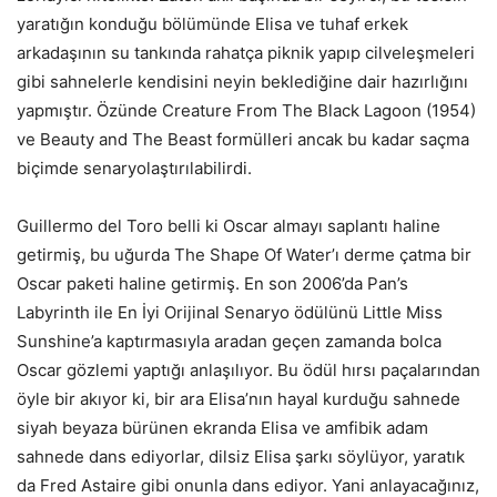
yaratığın konduğu bölümünde Elisa ve tuhaf erkek
arkadaşının su tankında rahatça piknik yapıp cilveleşmeleri
gibi sahnelerle kendisini neyin beklediğine dair hazırlığını
yapmıştır. Özünde Creature From The Black Lagoon (1954)
ve Beauty and The Beast formülleri ancak bu kadar saçma
biçimde senaryolaştırılabilirdi.
Guillermo del Toro belli ki Oscar almayı saplantı haline
getirmiş, bu uğurda The Shape Of Water’ı derme çatma bir
Oscar paketi haline getirmiş. En son 2006’da Pan’s
Labyrinth ile En İyi Orijinal Senaryo ödülünü Little Miss
Sunshine’a kaptırmasıyla aradan geçen zamanda bolca
Oscar gözlemi yaptığı anlaşılıyor. Bu ödül hırsı paçalarından
öyle bir akıyor ki, bir ara Elisa’nın hayal kurduğu sahnede
siyah beyaza bürünen ekranda Elisa ve amfibik adam
sahnede dans ediyorlar, dilsiz Elisa şarkı söylüyor, yaratık
da Fred Astaire gibi onunla dans ediyor. Yani anlayacağınız,