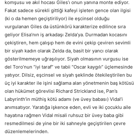
komşusu ve akıl hocası Giles’ı onun yanına monte ediyor.
Fakat sadece sürekli gittiği kafeyi işleten gence olan ilgisi
(ki o da hemen geçiştiriliyor) ile eşcinsel olduğu
vurgulanan Giles da üstünkörü karakterize edilince sıra
geliyor Elisa’nın iş arkadaşı Zelda’ya. Durmadan kocasını
çekiştiren, hem çalışıp hem de evini çekip çeviren sevimli
bir siyah kadın olarak Zelda da, basit bir yancı olarak
gösterilmemeye uğraşılıyor. Siyah olmasının vurgusu ise
del Toro’nun “iyi taraf” ve tabii “Oscar kaygılı” üçlemesinde
yatıyor. Dilsiz, eşcinsel ve siyah şeklinde ötekileştirilen bu
üç iyi karakter ile işini sağlama alan yönetmenin baş kötüsü
olan hükümet görevlisi Richard Strickland ise, Pan’s
Labyrinth’in müthiş kötü adamı (ve üvey babası) Vidal’i
anımsatıyor. Yaratığa işkence eden, evli ve iki çocuklu aile
hayatına rağmen Vidal misali ruhsuz bir üvey baba gibi
resmedilmesi de yine bir iki sahneyle geçiştirilen çevre
düzenlemelerinden.