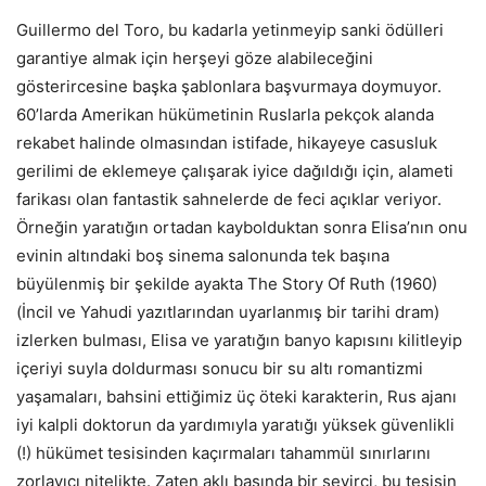
Guillermo del Toro, bu kadarla yetinmeyip sanki ödülleri
garantiye almak için herşeyi göze alabileceğini
gösterircesine başka şablonlara başvurmaya doymuyor.
60’larda Amerikan hükümetinin Ruslarla pekçok alanda
rekabet halinde olmasından istifade, hikayeye casusluk
gerilimi de eklemeye çalışarak iyice dağıldığı için, alameti
farikası olan fantastik sahnelerde de feci açıklar veriyor.
Örneğin yaratığın ortadan kaybolduktan sonra Elisa’nın onu
evinin altındaki boş sinema salonunda tek başına
büyülenmiş bir şekilde ayakta The Story Of Ruth (1960)
(İncil ve Yahudi yazıtlarından uyarlanmış bir tarihi dram)
izlerken bulması, Elisa ve yaratığın banyo kapısını kilitleyip
içeriyi suyla doldurması sonucu bir su altı romantizmi
yaşamaları, bahsini ettiğimiz üç öteki karakterin, Rus ajanı
iyi kalpli doktorun da yardımıyla yaratığı yüksek güvenlikli
(!) hükümet tesisinden kaçırmaları tahammül sınırlarını
zorlayıcı nitelikte. Zaten aklı başında bir seyirci, bu tesisin