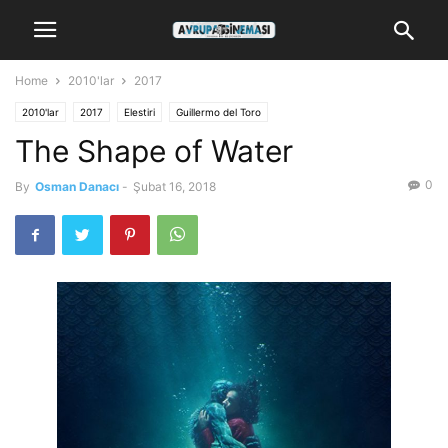
Home
2010'lar
2017
2010'lar
2017
Elestiri
Guillermo del Toro
The Shape of Water
0
By
Osman Danacı
-
Şubat 16, 2018