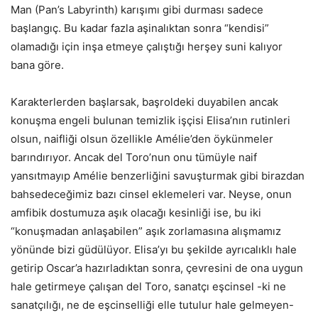
Man (Pan’s Labyrinth) karışımı gibi durması sadece
başlangıç. Bu kadar fazla aşinalıktan sonra “kendisi”
olamadığı için inşa etmeye çalıştığı herşey suni kalıyor
bana göre.
Karakterlerden başlarsak, başroldeki duyabilen ancak
konuşma engeli bulunan temizlik işçisi Elisa’nın rutinleri
olsun, naifliği olsun özellikle Amélie’den öykünmeler
barındırıyor. Ancak del Toro’nun onu tümüyle naif
yansıtmayıp Amélie benzerliğini savuşturmak gibi birazdan
bahsedeceğimiz bazı cinsel eklemeleri var. Neyse, onun
amfibik dostumuza aşık olacağı kesinliği ise, bu iki
“konuşmadan anlaşabilen” aşık zorlamasına alışmamız
yönünde bizi güdülüyor. Elisa’yı bu şekilde ayrıcalıklı hale
getirip Oscar’a hazırladıktan sonra, çevresini de ona uygun
hale getirmeye çalışan del Toro, sanatçı eşcinsel -ki ne
sanatçılığı, ne de eşcinselliği elle tutulur hale gelmeyen-