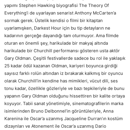
yapımı Stephen Hawking biyografisi The Theory Of
Everything’i de uyarlayan senarist Anthony McCarten’a
sormak gerek. Üstelik kendisi o filmi bir kitaptan
uyarlamışken, Darkest Hour için bu tip detayların ne
kadarının gerçeğe dayandığı tam oturmuyor. Ama filmde
oturan en önemli şey, harikulade bir makyaj altında
harikulade bir Churchill performansı gösteren usta aktör
Gary Oldman. Çeşitli festivallerde sadece bu rol ile yaklaşık
25 kadar ödül kazanan Oldman, kariyeri boyunca girdiği
sayısız farklı rolün altından iz bırakarak kalkmış bir oyuncu
olarak Churchill’in kendine has mimikleri, vücut dili, ses
tonu kadar, özellikle gözleriyle ve bazı tepkileriyle de bunu
yapanın Gary Oldman olduğunu hissettiren bir kalite ortaya
koyuyor. Tabii sanat yönetimiyle, sinematografilerin marka
isimlerinden Bruno Delbonnel’in görüntüleriyle, Anna
Karenina ile Oscar’a uzanmış Jacqueline Durran’ın kostüm
dizaynları ve Atonement ile Oscar’a uzanmış Dario