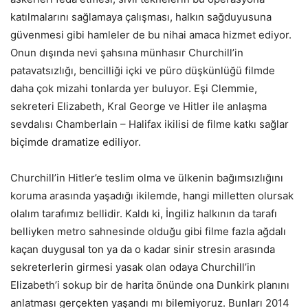
katılmalarını sağlamaya çalışması, halkın sağduyusuna
güvenmesi gibi hamleler de bu nihai amaca hizmet ediyor.
Onun dışında nevi şahsına münhasır Churchill’in
patavatsızlığı, bencilliği içki ve püro düşkünlüğü filmde
daha çok mizahi tonlarda yer buluyor. Eşi Clemmie,
sekreteri Elizabeth, Kral George ve Hitler ile anlaşma
sevdalısı Chamberlain – Halifax ikilisi de filme katkı sağlar
biçimde dramatize ediliyor.
Churchill’in Hitler’e teslim olma ve ülkenin bağımsızlığını
koruma arasında yaşadığı ikilemde, hangi milletten olursak
olalım tarafımız bellidir. Kaldı ki, İngiliz halkının da tarafı
belliyken metro sahnesinde olduğu gibi filme fazla ağdalı
kaçan duygusal ton ya da o kadar sinir stresin arasında
sekreterlerin girmesi yasak olan odaya Churchill’in
Elizabeth’i sokup bir de harita önünde ona Dunkirk planını
anlatması gerçekten yaşandı mı bilemiyoruz. Bunları 2014