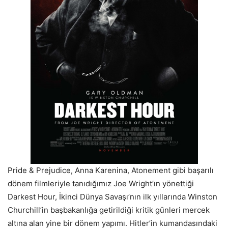
Pride & Prejudice, Anna Karenina, Atonement gibi başarılı
dönem filmleriyle tanıdığımız Joe Wright’ın yönettiği
Darkest Hour, İkinci Dünya Savaşı’nın ilk yıllarında Winston
Churchill’in başbakanlığa getirildiği kritik günleri mercek
altına alan yine bir dönem yapımı. Hitler’in kumandasındaki