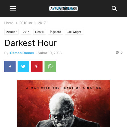
Home
2010'lar
2017
2010'lar
2017
Elestiri
İngiltere
Joe Wright
Darkest Hour
0
By
Osman Danacı
-
Şubat 10, 2018