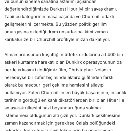
ve bunun sinema sanatına aktarımı açısından
değerlendirdiğimizde Darkest Hour iyi bir savaş dramı.
Tabii bu kategorinin masa başında ve Churchill odaklı
gelişmelerini içermekte. Bu yüzden politik gerilim
omurgasına eklediği dram unsurlarına, kimi zaman
karikatürize bir Churchill profiliyle mizah da katıyor.
Alman ordusunun kuşattığı müttefik ordularına ait 400 bin
askeri kurtarma harekatı olan Dunkirk operasyonunun da
perde arkasını izlediğimiz film, Christopher Nolan’ın
neredeyse bir zafer biçiminde aktardığı filmden farklı
olarak bu mecburi geri çekilme hamlesini allayıp
pullamıyor. Zaten Churchill’in en büyük başarısının, insanlık
tarihinin gördüğü en kanlı diktatörlerden biri olan Hitler ile
anlaşarak ülkesini nazi boyunduruğuna sokmak
istememesi olduğunun altı çiziliyor. Dunkirk çekilmesine
zaman kazandırmak için gerekirse Calais bölüğündeki
askerleri feda etmesi, sivil teknelerin bu operasyona