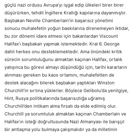
güçlü nazi ordusu Avrupa’yı işgal edip ülkeleri birer birer
düşürürken, tehdit İngiltere Krallığı kapılarına dayanmıştır.
Başbakan Neville Chamberlain’in başarısız yönetimi
sonucu muhalefetin yoğun baskılarına direnemeyen iktidar,
bu zor dönemi idare etmesi için bakanlardan Viscount
Halifax’ı başbakan yapmak istemektedir. Kral 6. George
dahil herkes onu desteklemektedir. Ama önündeki kritik
sürecin sorumluluğunu almaktan kaçınan Halifax, ortalık
yatışınca bu görevi almayı düşündüğü için, tarihi kararların
alınması gereken bu kaos ortamını, muhalefetten de
destek alacağını bilerek başbakan yaptıkları Winston
Churchill’in sırtına yüklerler. Böylece Gelibolu’da yenilgiye,
Hint, Rusya politikalarında başarısızlığa uğramış
Churchill’den intikam alma fırsatı da elde edilmiş olur.
Churchill ya sorumluluk almaktan kaçınan Chamberlain ve
Halifax’ın isteği doğrultusunda Nazi Almanyası ile barışçıl
bir antlaşma yolu bulmaya çalışmalıdır ya da milletinin