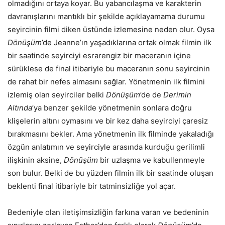
olmadığını ortaya koyar. Bu yabancılaşma ve karakterin
davranışlarını mantıklı bir şekilde açıklayamama durumu
seyircinin filmi diken üstünde izlemesine neden olur. Oysa
Dönüşüm
’de Jeanne’ın yaşadıklarına ortak olmak filmin ilk
bir saatinde seyirciyi esrarengiz bir maceranın içine
sürüklese de final itibariyle bu maceranın sonu seyircinin
de rahat bir nefes almasını sağlar. Yönetmenin ilk filmini
izlemiş olan seyirciler belki
Dönüşüm
’de de
Derimin
Altında
’ya benzer şekilde yönetmenin sonlara doğru
klişelerin altını oymasını ve bir kez daha seyirciyi çaresiz
bırakmasını bekler. Ama yönetmenin ilk filminde yakaladığı
özgün anlatımın ve seyirciyle arasında kurduğu gerilimli
ilişkinin aksine,
Dönüşüm
bir uzlaşma ve kabullenmeyle
son bulur. Belki de bu yüzden filmin ilk bir saatinde oluşan
beklenti final itibariyle bir tatminsizliğe yol açar.
Bedeniyle olan iletişimsizliğin farkına varan ve bedeninin