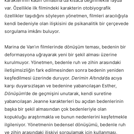
karakterinin kadın olmasına da kısaca değinmekte fayda
var. Özellikle ilk filmindeki karakterin otobiyografik
özellikler taşıdığını söyleyen yönetmen, filmleri aracılığıyla
kendi bedeniyle olan ilişkisini de psikanalitik bir çerçevede
sorgulama imkânı buluyor.
Marina de Van’ın filmlerinde dönüşüm teması, bedenin bir
deformasyona uğrayarak yeni bir şekil alması üzerine
kurulmuyor. Yönetmen, bedenle ruh ve zihin arasındaki
iletişimsizliğin fark edilmesinden sonra bedenin yeniden
keşfedilmesi üzerinde duruyor.
Derimin Altında
’da acıya
karşı duyarsızlaşan ve bedenine yabancılaşan Esther,
Dönüşüm
’de de geçmişini unutarak, kendi suretine
yabancılaşan Jeanne karakterleri bu açıdan bedenlerinin
başka bir şekil almasından çok bedenleriyle olan
kopukluğu araştırmakla ve bunun nedenlerini keşfetmekle
ilgileniyor. Yönetmenin bedensel dönüşümü, bedenle ruh
ve zihin arasındaki ilişkiyi sorgulamak için kullanması,