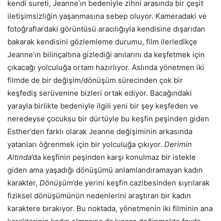
kendi sureti, Jeanne’ın bedeniyle zihni arasında bir çeşit
iletişimsizliğin yaşanmasına sebep oluyor. Kameradaki ve
fotoğraflardaki görüntüsü aracılığıyla kendisine dışarıdan
bakarak kendisini gözlemleme durumu, film ilerledikçe
Jeanne’ın bilinçaltına gizlediği anılarını da keşfetmek için
çıkacağı yolculuğa ortam hazırlıyor. Aslında yönetmen iki
filmde de bir değişim/dönüşüm sürecinden çok bir
keşfediş serüvenine bizleri ortak ediyor. Bacağındaki
yarayla birlikte bedeniyle ilgili yeni bir şey keşfeden ve
neredeyse çocuksu bir dürtüyle bu keşfin peşinden giden
Esther’den farklı olarak Jeanne değişiminin arkasında
yatanları öğrenmek için bir yolculuğa çıkıyor.
Derimin
Altında
’da keşfinin peşinden karşı konulmaz bir istekle
giden ama yaşadığı dönüşümü anlamlandıramayan kadın
karakter,
Dönüşüm
’de yerini keşfin cazibesinden sıyrılarak
fiziksel dönüşümünün nedenlerini araştıran bir kadın
karaktere bırakıyor. Bu noktada, yönetmenin iki filminin ana