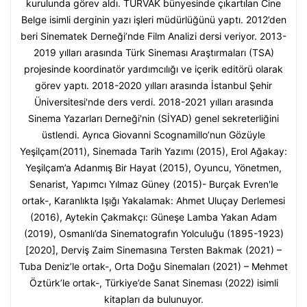
kurulunda görev aldı. TÜRVAK bünyesinde çıkartılan Cine
Belge isimli derginin yazı işleri müdürlüğünü yaptı. 2012’den
beri Sinematek Derneği’nde Film Analizi dersi veriyor. 2013-
2019 yılları arasında Türk Sineması Araştırmaları (TSA)
projesinde koordinatör yardımcılığı ve içerik editörü olarak
görev yaptı. 2018-2020 yılları arasında İstanbul Şehir
Üniversitesi'nde ders verdi. 2018-2021 yılları arasında
Sinema Yazarları Derneği'nin (SİYAD) genel sekreterliğini
üstlendi. Ayrıca Giovanni Scognamillo’nun Gözüyle
Yeşilçam(2011), Sinemada Tarih Yazımı (2015), Erol Ağakay:
Yeşilçam’a Adanmış Bir Hayat (2015), Oyuncu, Yönetmen,
Senarist, Yapımcı Yılmaz Güney (2015)- Burçak Evren'le
ortak-, Karanlıkta Işığı Yakalamak: Ahmet Uluçay Derlemesi
(2016), Aytekin Çakmakçı: Güneşe Lamba Yakan Adam
(2019), Osmanlı’da Sinematografın Yolculuğu (1895-1923)
[2020], Derviş Zaim Sinemasına Tersten Bakmak (2021) –
Tuba Deniz’le ortak-, Orta Doğu Sinemaları (2021) – Mehmet
Öztürk’le ortak-, Türkiye’de Sanat Sineması (2022) isimli
kitapları da bulunuyor.