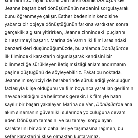
sınırlarını zorlayan Esther’den farklı olarak
Dönüşüm
’de
Jeanne baştan beri dönüşümünün nedenini sorgulayarak
bunu öğrenmeye çalışır. Esther bedeninin kendisine
yabancı bir objeye dönüştüğünün farkına vardıktan sonra
gerçeklik algısını yitirirken, Jeanne zihnindeki ipuçlarını
birleştirmeyi başarır. Marina de Van’ın iki filmi arasındaki
benzerlikleri düşündüğümüzde, bu anlamda
Dönüşüm
’de
ilk filmindeki karakterin olgunlaşarak kendisini bir
bilinmezliğe sürükleyen iletişimsizliği anlamlandırmanın
peşine düştüğünü de söyleyebiliriz. Fakat bu noktada,
Jeanne’ın seyirciyi de beraberinde sürüklediği yolculuğun
fazlasıyla klişe olduğunu ve film boyunca yaratılan gerilimin
havada kaldığını da belirtmek gerekir. İlk filmiyle hatırı
sayılır bir başarı yakalayan Marina de Van,
Dönüşüm
’de ana
akım sinemanın güvenlikli sularında yolculuğuna devam
eder. Dönüşüm temasını ve bu temayı sorgulayan
karakterini bir adım daha ileriye taşımasına rağmen, bu
sefer karakterini klişe olmaktan kurtaramaz.