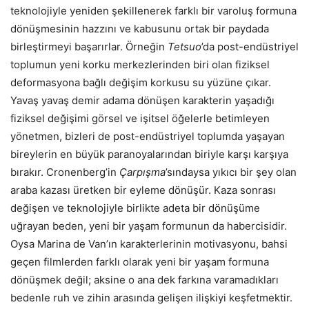
teknolojiyle yeniden şekillenerek farklı bir varoluş formuna
dönüşmesinin hazzını ve kabusunu ortak bir paydada
birleştirmeyi başarırlar. Örneğin
Tetsuo
’da post-endüstriyel
toplumun yeni korku merkezlerinden biri olan fiziksel
deformasyona bağlı değişim korkusu su yüzüne çıkar.
Yavaş yavaş demir adama dönüşen karakterin yaşadığı
fiziksel değişimi görsel ve işitsel öğelerle betimleyen
yönetmen, bizleri de post-endüstriyel toplumda yaşayan
bireylerin en büyük paranoyalarından biriyle karşı karşıya
bırakır. Cronenberg’in
Çarpışma
’sındaysa yıkıcı bir şey olan
araba kazası üretken bir eyleme dönüşür. Kaza sonrası
değişen ve teknolojiyle birlikte adeta bir dönüşüme
uğrayan beden, yeni bir yaşam formunun da habercisidir.
Oysa Marina de Van’ın karakterlerinin motivasyonu, bahsi
geçen filmlerden farklı olarak yeni bir yaşam formuna
dönüşmek değil; aksine o ana dek farkına varamadıkları
bedenle ruh ve zihin arasında gelişen ilişkiyi keşfetmektir.