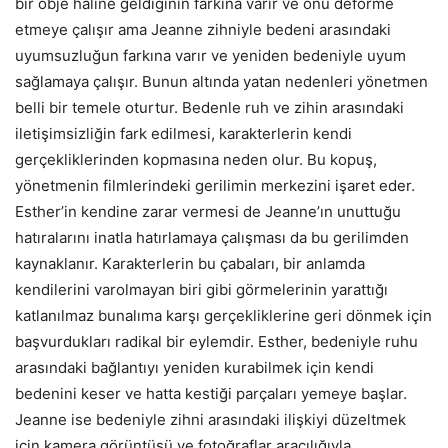
bir obje haline geldiğinin farkına varır ve onu deforme
etmeye çalışır ama Jeanne zihniyle bedeni arasındaki
uyumsuzluğun farkına varır ve yeniden bedeniyle uyum
sağlamaya çalışır. Bunun altında yatan nedenleri yönetmen
belli bir temele oturtur. Bedenle ruh ve zihin arasındaki
iletişimsizliğin fark edilmesi, karakterlerin kendi
gerçekliklerinden kopmasına neden olur. Bu kopuş,
yönetmenin filmlerindeki gerilimin merkezini işaret eder.
Esther’in kendine zarar vermesi de Jeanne’ın unuttuğu
hatıralarını inatla hatırlamaya çalışması da bu gerilimden
kaynaklanır. Karakterlerin bu çabaları, bir anlamda
kendilerini varolmayan biri gibi görmelerinin yarattığı
katlanılmaz bunalıma karşı gerçekliklerine geri dönmek için
başvurdukları radikal bir eylemdir. Esther, bedeniyle ruhu
arasındaki bağlantıyı yeniden kurabilmek için kendi
bedenini keser ve hatta kestiği parçaları yemeye başlar.
Jeanne ise bedeniyle zihni arasındaki ilişkiyi düzeltmek
için kamera görüntüsü ve fotoğraflar aracılığıyla