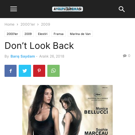
Home
2000'ler
2009
2000'ler
2009
Elestiri
Fransa
Marina de Van
Don’t Look Back
0
By
Barış Saydam
-
Aralık 26, 2018