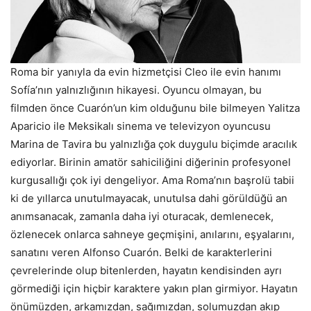
Roma bir yanıyla da evin hizmetçisi Cleo ile evin hanımı
Sofía’nın yalnızlığının hikayesi. Oyuncu olmayan, bu
filmden önce Cuarón’un kim olduğunu bile bilmeyen Yalitza
Aparicio ile Meksikalı sinema ve televizyon oyuncusu
Marina de Tavira bu yalnızlığa çok duygulu biçimde aracılık
ediyorlar. Birinin amatör sahiciliğini diğerinin profesyonel
kurgusallığı çok iyi dengeliyor. Ama Roma’nın başrolü tabii
ki de yıllarca unutulmayacak, unutulsa dahi görüldüğü an
anımsanacak, zamanla daha iyi oturacak, demlenecek,
özlenecek onlarca sahneye geçmişini, anılarını, eşyalarını,
sanatını veren Alfonso Cuarón. Belki de karakterlerini
çevrelerinde olup bitenlerden, hayatın kendisinden ayrı
görmediği için hiçbir karaktere yakın plan girmiyor. Hayatın
önümüzden, arkamızdan, sağımızdan, solumuzdan akıp