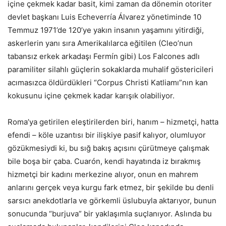
içine çekmek kadar basit, kimi zaman da dönemin otoriter
devlet başkanı Luis Echeverría Álvarez yönetiminde 10
Temmuz 1971’de 120’ye yakın insanın yaşamını yitirdiği,
askerlerin yanı sıra Amerikalılarca eğitilen (Cleo’nun
tabansız erkek arkadaşı Fermín gibi) Los Falcones adlı
paramiliter silahlı güçlerin sokaklarda muhalif göstericileri
acımasızca öldürdükleri “Corpus Christi Katliamı”nın kan
kokusunu içine çekmek kadar karışık olabiliyor.
Roma’ya getirilen eleştirilerden biri, hanım – hizmetçi, hatta
efendi – köle uzantısı bir ilişkiye pasif kalıyor, olumluyor
gözükmesiydi ki, bu sığ bakış açısını çürütmeye çalışmak
bile boşa bir çaba. Cuarón, kendi hayatında iz bırakmış
hizmetçi bir kadını merkezine alıyor, onun en mahrem
anlarını gerçek veya kurgu fark etmez, bir şekilde bu denli
sarsıcı anekdotlarla ve görkemli üslubuyla aktarıyor, bunun
sonucunda “burjuva” bir yaklaşımla suçlanıyor. Aslında bu