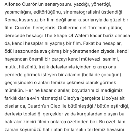
Alfonso Cuarón’un senaryosunu yazdığı, yönettiği,
yapımcılığını, editörlüğünü, sinematografisini üstlendiği
Roma, kusursuz bir film değil ama kusurlarıyla da güzel bir
film. Cuarón, hemşehrisi Guillermo del Toro’nun gülünç
derecede hesapçı The Shape Of Water’ı kadar bariz olmasa
da, kendi hesaplarını yapmış bir film. Fakat bu hesaplar,
ödül sezonunda ava çıkmış bir yönetmenden ziyade, kendi
hayatından önemli bir parçayı kendi mütevazi, samimi,
mutlu, hüzünlü, trajik detaylarıyla içinden çıkarıp onu
perdede görmek isteyen bir adamın (belki de çocuğun)
geçmişindeki o anları temize çekmesi olarak görmek
mümkün. Her ne kadar o anılar, boyutlarını bilmediğimiz
farklılıklarla evin hizmetçisi Cleo’ya (gerçekte Libo’ya) ait
olsalar da, Cuarón’un Cleo ile bütünleştiği / bütünleştirdiği,
derleyip topladığı gerçekler ya da kurgulardan oluşan bu
hatıralar zinciri filmin onlarca özetinden biri. Bu özet, kimi
zaman köyümüzü hatırlatan bir kırsalın tertemiz havasını