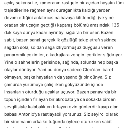
açılış sekansı ile, kameranın rastgele bir açıdan hayatın tüm
trajedilerine rağmen aynı durağanlıkta kaldığı yerden
devam ettiğini anlatırcasına havaya kilitlendiği (ve yine
oradan bir uçağın geçtiği) kapanış bölümü arasındaki 135
dakikaya dünya kadar ayrıntıyı sığdıran bir eser. Bazen
sabit, bazen sanal gerçeklik gözlüğü takıp etrafı sakince
sağdan sola, soldan sağa izliyormuşuz duygusu veren
panaromik çekimler, o kadrajlara zengin içerikler sığdırıyor.
Yine o sahnelerin gerisinde, sağında, solunda hep başka
olaylar dönüyor. Yani bu dünya sadece Cleo’dan ibaret
olmayan, başka hayatların da yaşandığı bir dünya. Siz
çamurda yürümeye çalışırken gökyüzünde içinde
insanların oturduğu uçaklar uçuyor. Bazen panayırda bir
topun içinden fırlayan bir akrobata ya da sokakta birden
sevgilisiyle kalabalıktan fırlayan evin günlerdir kayıp olan
babası Antonio’ya rastlayabiliyorsunuz. Siz seyirci olarak
bir sinemanın arka koltuğunda öylece otururken sabit