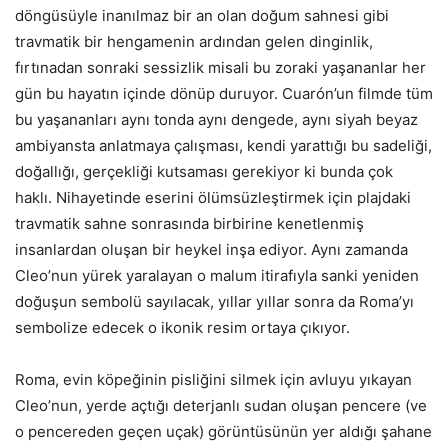
döngüsüyle inanılmaz bir an olan doğum sahnesi gibi
travmatik bir hengamenin ardından gelen dinginlik,
fırtınadan sonraki sessizlik misali bu zoraki yaşananlar her
gün bu hayatın içinde dönüp duruyor. Cuarón’un filmde tüm
bu yaşananları aynı tonda aynı dengede, aynı siyah beyaz
ambiyansta anlatmaya çalışması, kendi yarattığı bu sadeliği,
doğallığı, gerçekliği kutsaması gerekiyor ki bunda çok
haklı. Nihayetinde eserini ölümsüzleştirmek için plajdaki
travmatik sahne sonrasında birbirine kenetlenmiş
insanlardan oluşan bir heykel inşa ediyor. Aynı zamanda
Cleo’nun yürek yaralayan o malum itirafıyla sanki yeniden
doğuşun sembolü sayılacak, yıllar yıllar sonra da Roma’yı
sembolize edecek o ikonik resim ortaya çıkıyor.
Roma, evin köpeğinin pisliğini silmek için avluyu yıkayan
Cleo’nun, yerde açtığı deterjanlı sudan oluşan pencere (ve
o pencereden geçen uçak) görüntüsünün yer aldığı şahane