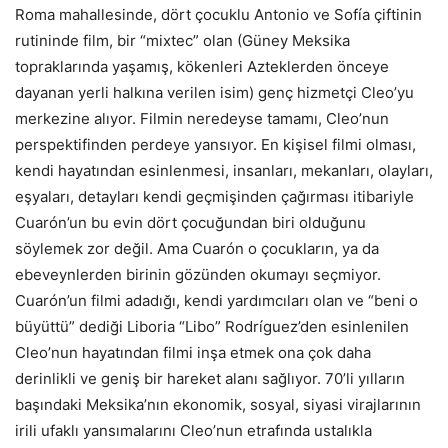
Roma mahallesinde, dört çocuklu Antonio ve Sofía çiftinin
rutininde film, bir “mixtec” olan (Güney Meksika
topraklarında yaşamış, kökenleri Azteklerden önceye
dayanan yerli halkına verilen isim) genç hizmetçi Cleo’yu
merkezine alıyor. Filmin neredeyse tamamı, Cleo’nun
perspektifinden perdeye yansıyor. En kişisel filmi olması,
kendi hayatından esinlenmesi, insanları, mekanları, olayları,
eşyaları, detayları kendi geçmişinden çağırması itibariyle
Cuarón’un bu evin dört çocuğundan biri olduğunu
söylemek zor değil. Ama Cuarón o çocukların, ya da
ebeveynlerden birinin gözünden okumayı seçmiyor.
Cuarón’un filmi adadığı, kendi yardımcıları olan ve “beni o
büyüttü” dediği Liboria “Libo” Rodríguez’den esinlenilen
Cleo’nun hayatından filmi inşa etmek ona çok daha
derinlikli ve geniş bir hareket alanı sağlıyor. 70’li yılların
başındaki Meksika’nın ekonomik, sosyal, siyasi virajlarının
irili ufaklı yansımalarını Cleo’nun etrafında ustalıkla