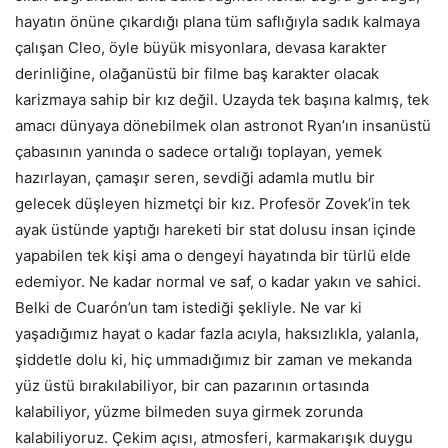
hayatın önüne çıkardığı plana tüm saflığıyla sadık kalmaya
çalışan Cleo, öyle büyük misyonlara, devasa karakter
derinliğine, olağanüstü bir filme baş karakter olacak
karizmaya sahip bir kız değil. Uzayda tek başına kalmış, tek
amacı dünyaya dönebilmek olan astronot Ryan’ın insanüstü
çabasının yanında o sadece ortalığı toplayan, yemek
hazırlayan, çamaşır seren, sevdiği adamla mutlu bir
gelecek düşleyen hizmetçi bir kız. Profesör Zovek’in tek
ayak üstünde yaptığı hareketi bir stat dolusu insan içinde
yapabilen tek kişi ama o dengeyi hayatında bir türlü elde
edemiyor. Ne kadar normal ve saf, o kadar yakın ve sahici.
Belki de Cuarón’un tam istediği şekliyle. Ne var ki
yaşadığımız hayat o kadar fazla acıyla, haksızlıkla, yalanla,
şiddetle dolu ki, hiç ummadığımız bir zaman ve mekanda
yüz üstü bırakılabiliyor, bir can pazarının ortasında
kalabiliyor, yüzme bilmeden suya girmek zorunda
kalabiliyoruz. Çekim açısı, atmosferi, karmakarışık duygu