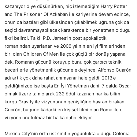
kazanıyor diye düşünürken, hiç izlemediğim Harry Potter
and The Prisoner Of Azkaban ile kariyerine devam edince,
onun da bazıları gibi ülkesinden çıkabilmek uğruna çok da
seçici davranmayabilecek karakterde bir yönetmen olduğu
fikri belirdi. Ta ki, P.D. James’in post apokaliptik
romanından uyarlanan ve 2006 yılının en iyi filmlerinden
biri olan Children Of Men ile çok güçlü bir dönüş yapana
dek. Romanın gücünü koruyup bunu çok çarpıcı teknik
becerilerle yönetmenlik gücüne ekleyince, Alfonso Cuarón
adı artık çok daha rahat anımsanır hale geldi. 2013’e
geldiğimizde ise başta En İyi Yönetmen dahil 7 dalda Oscar
olmak üzere tam olarak 232 ödül kazanan harika bilim
kurgu Gravity ile vizyonunun genişliğine hayran bırakan
Cuarón, bugüne kadarki en kişisel filmi olan Roma ile o
vizyona unutulmaz bir halka daha ekliyor.
Mexico City’nin orta üst sınıfın yoğunlukta olduğu Colonia