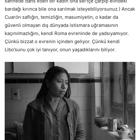
sahnede dans eden bir kadın ona sertçe çarpıp elindeki
bardağı kırınca bile ona sarılmak isteyebiliyorsunuz.) Ancak
Cuarón saflığın, temizliğin, masumiyetin, o kadar da
güvenli olmayan dış dünyada istismara uğramasının
kaçınılmazlığını, kendi Roma evreninde de yadsıyamıyor.
Çünkü bizzat o evrenin içinden geliyor. Çünkü kendi
Libo’sunu çok iyi tanıyor, onun yaşadıklarını biliyor.