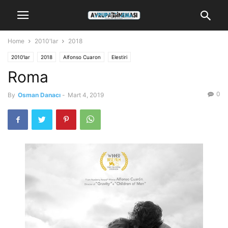
Home
2010'lar
2018
2010'lar
2018
Alfonso Cuaron
Elestiri
Roma
0
By
Osman Danacı
-
Mart 4, 2019