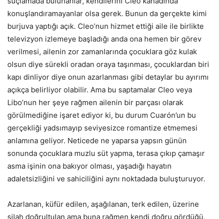
suçlamada bulunanlar, kendilerini Cleo kanadında
konuşlandıramayanlar olsa gerek. Bunun da gerçekte kimi
burjuva yaptığı açık. Cleo’nun hizmet ettiği aile ile birlikte
televizyon izlemeye başladığı anda ona hemen bir görev
verilmesi, ailenin zor zamanlarında çocuklara göz kulak
olsun diye sürekli oradan oraya taşınması, çocuklardan biri
kapı dinliyor diye onun azarlanması gibi detaylar bu ayırımı
açıkça belirliyor olabilir. Ama bu saptamalar Cleo veya
Libo’nun her şeye rağmen ailenin bir parçası olarak
görülmediğine işaret ediyor ki, bu durum Cuarón’un bu
gerçekliği yadsımayıp seviyesizce romantize etmemesi
anlamına geliyor. Neticede ne yaparsa yapsın günün
sonunda çocuklara muzlu süt yapma, terasa çıkıp çamaşır
asma işinin ona bakıyor olması, yaşadığı hayatın
adaletsizliğini ve sahiciliğini aynı noktadada buluşturuyor.
Azarlanan, küfür edilen, aşağılanan, terk edilen, üzerine
silah doğrultulan ama buna rağmen kendi doğru gördüğü,