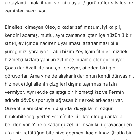
detaylandırmak, ilham verici olaylar / görüntüler silsilesine
zeminler hazırlıyor.
Bir ailesi olmayan Cleo, o kadar saf, masum, iyi kalpli,
kendini adamış, mutlu, aynı zamanda içten içe hüzünlü bir
kız ki, ev içinde nadiren uyarılması, azarlanması bile
yüreğimizi yaralıyor. Tabii bizim Yeşilçam filmlerimizdeki
hizmetçi kızlara yapılan zalimce muameleler görmüyor.
Çocuklar özellikle onu çok seviyor, aileden biri gibi
görüyorlar. Ama yine de alışkanlıklar onun kendi dünyasını,
hizmet ettiği ailenin çizgileri dışına taşırmasına izin
vermiyor. Aynı evde çalıştığı bir hizmetçi kız ve Fermín
adında dövüş sporuyla uğraşan bir erkek arkadaşı var.
Güvenli alanı olan evin dışında, duygularını özgür
bırakabileceği yerler Fermín ile birlikte olduğu anlarla
belirleniyor. Yine o kadar güzel bir insan ki, uğrayacağı en
ufak bir kötülüğün bile bize geçmesi kaçınılmaz. (Hatta bir