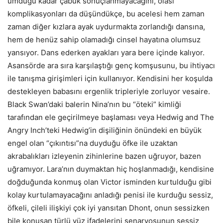
umduğu kadar çabuk sonuçlanmayacağını, olası
komplikasyonları da düşündükçe, bu acelesi hem zaman
zaman diğer kızlara ayak uydurmakta zorlandığı dansına,
hem de henüz sahip olamadığı cinsel hayatına olumsuz
yansıyor. Dans ederken ayakları yara bere içinde kalıyor.
Asansörde ara sıra karşılaştığı genç komşusunu, bu ihtiyacı
ile tanışma girişimleri için kullanıyor. Kendisini her koşulda
destekleyen babasını ergenlik tripleriyle zorluyor vesaire.
Black Swan’daki balerin Nina’nın bu “öteki” kimliği
tarafından ele geçirilmeye başlaması veya Hedwig and The
Angry Inch’teki Hedwig’in dişiliğinin önündeki en büyük
engel olan “çıkıntısı”na duyduğu öfke ile uzaktan
akrabalıkları izleyenin zihinlerine bazen uğruyor, bazen
uğramıyor. Lara’nın duymaktan hiç hoşlanmadığı, kendisine
doğduğunda konmuş olan Victor isminden kurtulduğu gibi
kolay kurtulamayacağını anladığı penisi ile kurduğu sessiz,
öfkeli, çileli ilişkiyi çok iyi yansıtan Dhont, onun sessizken
bile konuşan türlü yüz ifadelerini senaryosunun sessiz