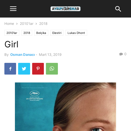
Home
2010'lar
2018
2010'lar
2018
Belçika
Elestiri
Lukas Dhont
Girl
0
By
Osman Danacı
-
Mart 13, 2019