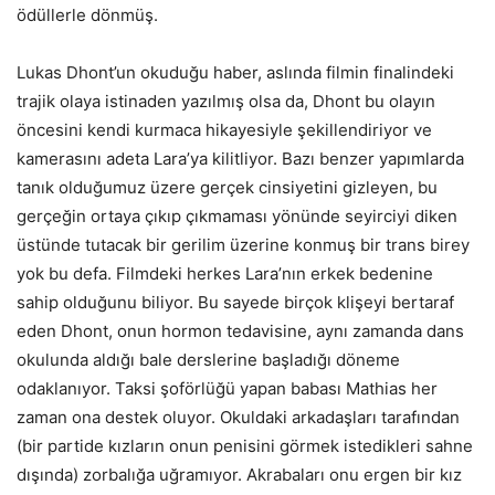
ödüllerle dönmüş.
Lukas Dhont’un okuduğu haber, aslında filmin finalindeki
trajik olaya istinaden yazılmış olsa da, Dhont bu olayın
öncesini kendi kurmaca hikayesiyle şekillendiriyor ve
kamerasını adeta Lara’ya kilitliyor. Bazı benzer yapımlarda
tanık olduğumuz üzere gerçek cinsiyetini gizleyen, bu
gerçeğin ortaya çıkıp çıkmaması yönünde seyirciyi diken
üstünde tutacak bir gerilim üzerine konmuş bir trans birey
yok bu defa. Filmdeki herkes Lara’nın erkek bedenine
sahip olduğunu biliyor. Bu sayede birçok klişeyi bertaraf
eden Dhont, onun hormon tedavisine, aynı zamanda dans
okulunda aldığı bale derslerine başladığı döneme
odaklanıyor. Taksi şoförlüğü yapan babası Mathias her
zaman ona destek oluyor. Okuldaki arkadaşları tarafından
(bir partide kızların onun penisini görmek istedikleri sahne
dışında) zorbalığa uğramıyor. Akrabaları onu ergen bir kız