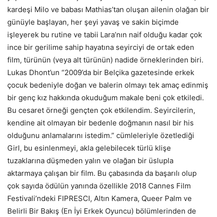
kardeşi Milo ve babası Mathias’tan oluşan ailenin olağan bir
günüyle başlayan, her şeyi yavaş ve sakin biçimde
işleyerek bu rutine ve tabii Lara’nın naif olduğu kadar çok
ince bir gerilime sahip hayatına seyirciyi de ortak eden
film, türünün (veya alt türünün) nadide örneklerinden biri.
Lukas Dhont’un “2009’da bir Belçika gazetesinde erkek
çocuk bedeniyle doğan ve balerin olmayı tek amaç edinmiş
bir genç kız hakkında okuduğum makale beni çok etkiledi.
Bu cesaret örneği gençten çok etkilendim. Seyircilerin,
kendine ait olmayan bir bedenle doğmanın nasıl bir his
olduğunu anlamalarını istedim.” cümleleriyle özetlediği
Girl, bu esinlenmeyi, akla gelebilecek türlü klişe
tuzaklarına düşmeden yalın ve olağan bir üslupla
aktarmaya çalışan bir film. Bu çabasında da başarılı olup
çok sayıda ödülün yanında özellikle 2018 Cannes Film
Festivali’ndeki FIPRESCI, Altın Kamera, Queer Palm ve
Belirli Bir Bakış (En İyi Erkek Oyuncu) bölümlerinden de