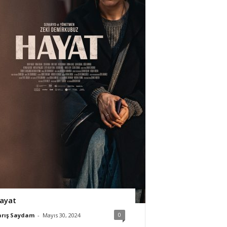
ayat
0
arış Saydam
-
Mayıs 30, 2024