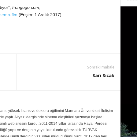
iyor”,
Fongogo.com
,
snema-flm
(Erişim: 1 Aralık 2017)
Sonraki makale
Sarı Sıcak
ans, yüksek lisans ve doktora eğitimini Marmara Üniversitesi İletişim
 yaptı. Altyazı dergisinde sinema eleştirileri yazmaya başladı.
mli web sitesini kurdu. 2011-2014 yılları arasında Hayal Perdesi
rlüğü yaptı ve derginin yayın kurulunda görev aldı. TÜRVAK
Belge isimli derginin yazı işleri müdürlüğünü yaptı. 2012’den beri