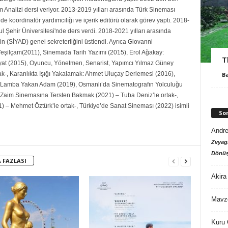
Analizi dersi veriyor. 2013-2019 yılları arasında Türk Sineması
de koordinatör yardımcılığı ve içerik editörü olarak görev yaptı. 2018-
ul Şehir Üniversitesi'nde ders verdi. 2018-2021 yılları arasında
n (SİYAD) genel sekreterliğini üstlendi. Ayrıca Giovanni
şilçam(2011), Sinemada Tarih Yazımı (2015), Erol Ağakay:
T
yat (2015), Oyuncu, Yönetmen, Senarist, Yapımcı Yılmaz Güney
ak-, Karanlıkta Işığı Yakalamak: Ahmet Uluçay Derlemesi (2016),
B
Lamba Yakan Adam (2019), Osmanlı’da Sinematografın Yolculuğu
 Zaim Sinemasına Tersten Bakmak (2021) – Tuba Deniz’le ortak-,
) – Mehmet Öztürk’le ortak-, Türkiye’de Sanat Sineması (2022) isimli
So
Andre
Zvyagi
Dönüş
 FAZLASI
Akira
Mavz
Kuru 