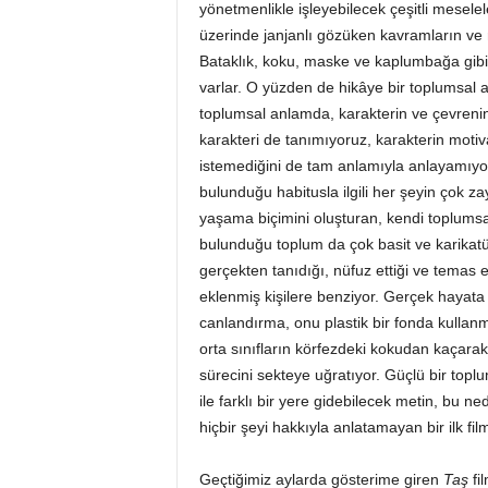
yönetmenlikle işleyebilecek çeşitli mesele
üzerinde janjanlı gözüken kavramların ve m
Bataklık, koku, maske ve kaplumbağa gibi 
varlar. O yüzden de hikâye bir toplumsal a
toplumsal anlamda, karakterin ve çevrenin d
karakteri de tanımıyoruz, karakterin moti
istemediğini de tam anlamıyla anlayamıyor
bulunduğu habitusla ilgili her şeyin çok z
yaşama biçimini oluşturan, kendi toplumsal
bulunduğu toplum da çok basit ve karikat
gerçekten tanıdığı, nüfuz ettiği ve temas et
eklenmiş kişilere benziyor. Gerçek hayat
canlandırma, onu plastik bir fonda kullanm
orta sınıfların körfezdeki kokudan kaçara
sürecini sekteye uğratıyor. Güçlü bir toplum
ile farklı bir yere gidebilecek metin, bu 
hiçbir şeyi hakkıyla anlatamayan bir ilk fi
Geçtiğimiz aylarda gösterime giren
Taş
fi