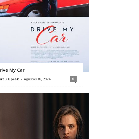
rive My Car
0
urcu Uprak
-
Ağustos 18, 2024