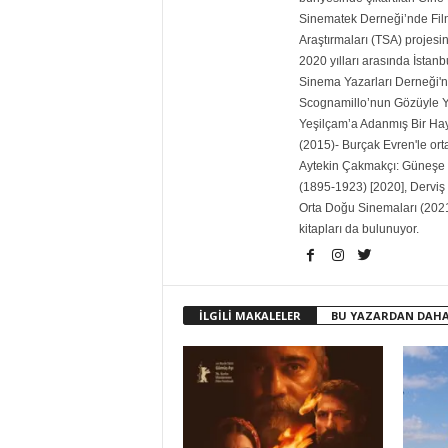
Sinematek Derneği’nde Film 
Araştırmaları (TSA) projesin
2020 yılları arasında İstanb
Sinema Yazarları Derneği'ni
Scognamillo’nun Gözüyle Ye
Yeşilçam’a Adanmış Bir Ha
(2015)- Burçak Evren'le ort
Aytekin Çakmakçı: Güneşe 
(1895-1923) [2020], Derviş
Orta Doğu Sinemaları (2021
kitapları da bulunuyor.
İLGİLİ MAKALELER
BU YAZARDAN DAHA