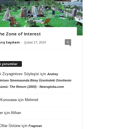
he Zone of Interest
0
arış Saydam
-
Şubat 27, 2024
n yorumlar
i Zvyagintsev Söyleşisi
için
Andrey
ntsev Sinemasında Birey Üzerindeki Otoritenin
ümü: The Return (2003) - Newsgloba.com
 Kurosawa
için
Mehmet
er
için
Alihan
Otlar Üstüne
için
Fragman