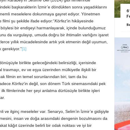
yin Karabey’in
Sesime Gel
(2014) gibi filmlerinde
ndeki başkarakterin İzmir’e döndükten sonra yaşadıklarını
6
 önemli meselelere dokunmaya gayret ediyor. Yönetmen
F
 filmi şu şekilde ifade ediyor:“
Körfez
’in hikâyesinde
B
r böylesi bir endişeyi harmanlayarak, içinde bulunduğumuz
 da vurgulayıp, umuda doğru bir ihtimalin varlığını işaret
lerce yıllık mücadelesinde artık yok etmenin değil uyumun,
 gerekiyor.”
[1]
dönüşüyle birlikte geleceğindeki belirsizliği, içerisinde
 travmayı, ev ve eşya üzerinden mülkiyetle ilişkili bir
ak filmin en temel sorunlarından biri, tam da bu
sadece
Körfez
’in değil, son dönem Türk sinemasındaki pek
k filmlerinde her şeyi anlatma dürtüsüyle birlikte işleri
ar.
 ve ilginç meseleler var. Senaryo, Selim’in İzmir’e gidişiyle
şmesini, insan ve doğa arasındaki dengenin bozulmasını da
kat kâğıt üzerinde belirli bir odak noktası ve iyi bir