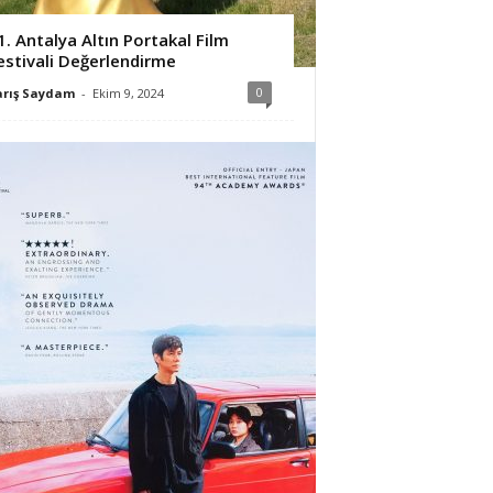
1. Antalya Altın Portakal Film
estivali Değerlendirme
0
arış Saydam
-
Ekim 9, 2024