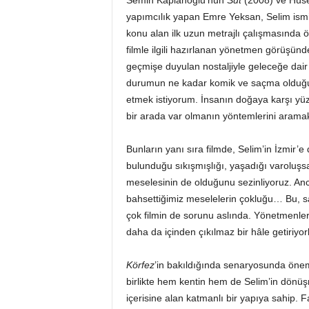
Semih Kaplanoğlu’nun
Süt
(2008) ve Hüse
yapımcılık yapan Emre Yeksan, Selim ismi
konu alan ilk uzun metrajlı çalışmasında
filmle ilgili hazırlanan yönetmen görüşünde
geçmişe duyulan nostaljiyle geleceğe dai
durumun ne kadar komik ve saçma olduğunu
etmek istiyorum. İnsanın doğaya karşı yüz
bir arada var olmanın yöntemlerini aramak
Bunların yanı sıra filmde, Selim’in İzmir’e 
bulunduğu sıkışmışlığı, yaşadığı varoluşsal
meselesinin de olduğunu sezinliyoruz. Anc
bahsettiğimiz meselelerin çokluğu… Bu, 
çok filmin de sorunu aslında. Yönetmenler il
daha da içinden çıkılmaz bir hâle getiriyorl
Körfez
’in bakıldığında senaryosunda önemli
birlikte hem kentin hem de Selim’in dönü
içerisine alan katmanlı bir yapıya sahip. Fa