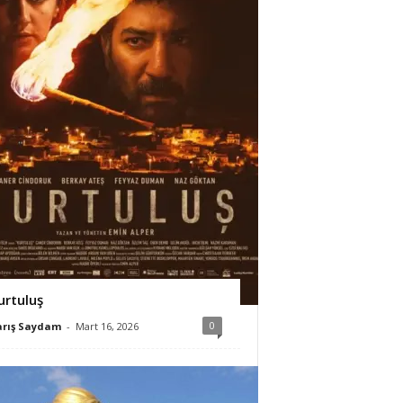
urtuluş
0
arış Saydam
-
Mart 16, 2026