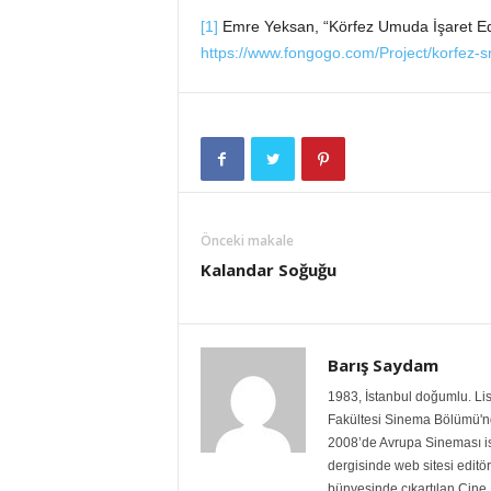
[1]
Emre Yeksan, “Körfez Umuda İşaret Ed
https://www.fongogo.com/Project/korfez-
Önceki makale
Kalandar Soğuğu
Barış Saydam
1983, İstanbul doğumlu. Lis
Fakültesi Sinema Bölümü'nde
2008’de Avrupa Sineması isi
dergisinde web sitesi editö
bünyesinde çıkartılan Cine 