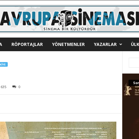
A
RÖPORTAJLAR
YÖNETMENLER
YAZARLAR
ÜLK
KIYE
Son
635
0