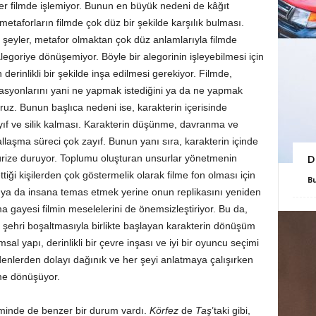
ler filmde işlemiyor. Bunun en büyük nedeni de kâğıt
etaforların filmde çok düz bir şekilde karşılık bulması.
şeyler, metafor olmaktan çok düz anlamlarıyla filmde
legoriye dönüşemiyor. Böyle bir alegorinin işleyebilmesi için
erinlikli bir şekilde inşa edilmesi gerekiyor. Filmde,
vasyonlarını yani ne yapmak istediğini ya da ne yapmak
uz. Bunun başlıca nedeni ise, karakterin içerisinde
ayıf ve silik kalması. Karakterin düşünme, davranma ve
laşma süreci çok zayıf. Bunun yanı sıra, karakterin içinde
D
ürize duruyor. Toplumu oluşturan unsurlar yönetmenin
tiği kişilerden çok göstermelik olarak filme fon olması için
B
a ya da insana temas etmek yerine onun replikasını yeniden
a gayesi filmin meselelerini de önemsizleştiriyor. Bu da,
k şehri boşaltmasıyla birlikte başlayan karakterin dönüşüm
sal yapı, derinlikli bir çevre inşası ve iyi bir oyuncu seçimi
nedenlerden dolayı dağınık ve her şeyi anlatmaya çalışırken
lme dönüşüyor.
lminde de benzer bir durum vardı.
Körfez
de
Taş
’taki gibi,