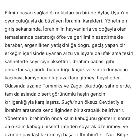
Filmin başarı sağladığı noktalardan biri de Aytaç Uşun’un
oyunculuğuyla da büyüyen İbrahim karakteri. Yönetmen
giriş sekansında, İbrahim’in hayvanlarla ve doğayla olan
temaslarında bastırdığı öfke ve gerilimi hissettirmekle
beraber, ergenlikten yetişkinliğe doğru geçiş yapan bir
erkeğin içerisinde uyanan arzu ve isyanı da ufak ama tesirli
sahnelerle seyirciye aksettirir. İbrahim babası gibi
olmaktansa, içinde bulunduğu küçük ve sınırlı dünyadan
kaçmayı, kamyoncu olup uzaklara gitmeyi hayal eder.
Odasında uzanıp Tommiks ve Zagor okuduğu sahnelerde,
tam da aslında o sert görünümlü haşin gencin
kırılganlığıyla karşılaşırız.
Suçlu
’nun öksüz Cevdet’iyle
İbrahim arasında kendiliğinden bir akrabalık beliriverir.
Yönetmen İbrahim’in önce kalın kabuğunu gösterir, sonra
da o kalın kabuğu hissettirmeden soyarak öze inmeyi ve
özünde paydaşlık kurmayı başarır İbrahim’le… Nuri Bilge