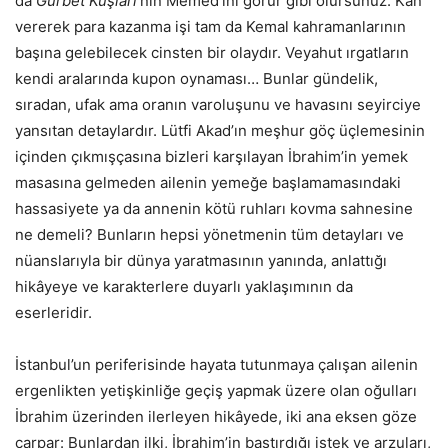
da
Gurbet Kuşları
’nın Memed’ini görür gibi olursunuz. Kan
vererek para kazanma işi tam da Kemal kahramanlarının
başına gelebilecek cinsten bir olaydır. Veyahut ırgatların
kendi aralarında kupon oynaması… Bunlar gündelik,
sıradan, ufak ama oranın varoluşunu ve havasını seyirciye
yansıtan detaylardır. Lütfi Akad’ın meşhur göç üçlemesinin
içinden çıkmışçasına bizleri karşılayan İbrahim’in yemek
masasına gelmeden ailenin yemeğe başlamamasındaki
hassasiyete ya da annenin kötü ruhları kovma sahnesine
ne demeli? Bunların hepsi yönetmenin tüm detayları ve
nüanslarıyla bir dünya yaratmasının yanında, anlattığı
hikâyeye ve karakterlere duyarlı yaklaşımının da
eserleridir.
İstanbul’un periferisinde hayata tutunmaya çalışan ailenin
ergenlikten yetişkinliğe geçiş yapmak üzere olan oğulları
İbrahim üzerinden ilerleyen hikâyede, iki ana eksen göze
çarpar: Bunlardan ilki, İbrahim’in bastırdığı istek ve arzuları,