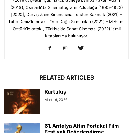
(2016), Aytekin Çakmakçı: Güneşe Lamba Yakan Adam
(2019), Osmanlı’da Sinematografın Yolculuğu (1895-1923)
[2020], Derviş Zaim Sinemasına Tersten Bakmak (2021) –
Tuba Deniz’le ortak-, Orta Doğu Sinemaları (2021) – Mehmet
Öztürk’le ortak-, Türkiye’de Sanat Sineması (2022) isimli
kitapları da bulunuyor.
RELATED ARTICLES
Kurtuluş
Mart 16, 2026
61. Antalya Altın Portakal Film
Festivali Değerlendirme