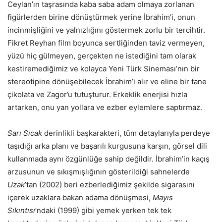
Ceylan’ın taşrasında kaba saba adam olmaya zorlanan
figürlerden birine dönüştürmek yerine İbrahim’i, onun
incinmişliğini ve yalnızlığını göstermek zorlu bir tercihtir.
Fikret Reyhan film boyunca sertliğinden taviz vermeyen,
yüzü hiç gülmeyen, gerçekten ne istediğini tam olarak
kestiremediğimiz ve kolayca Yeni Türk Sineması’nın bir
stereotipine dönüşebilecek İbrahim’i alır ve eline bir tane
çikolata ve Zagor’u tutuşturur. Erkeklik enerjisi hızla
artarken, onu yan yollara ve ezber eylemlere saptırmaz.
Sarı Sıcak
derinlikli başkarakteri, tüm detaylarıyla perdeye
taşıdığı arka planı ve başarılı kurgusuna karşın, görsel dili
kullanmada aynı özgünlüğe sahip değildir. İbrahim’in kaçış
arzusunun ve sıkışmışlığının gösterildiği sahnelerde
Uzak
’tan (2002) beri ezberlediğimiz şekilde sigarasını
içerek uzaklara bakan adama dönüşmesi,
Mayıs
Sıkıntısı
’ndaki (1999) gibi yemek yerken tek tek