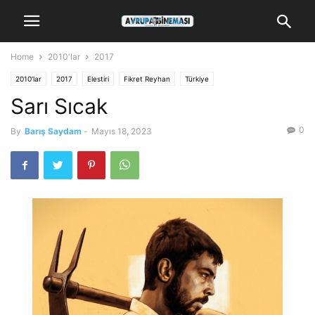
Home
2010'lar
2017
2010'lar
2017
Elestiri
Fikret Reyhan
Türkiye
Sarı Sıcak
0
By
Barış Saydam
-
Mayıs 18, 2023