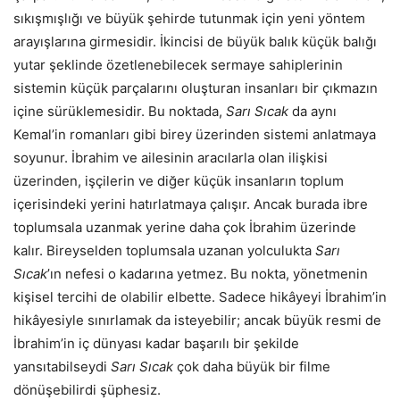
sıkışmışlığı ve büyük şehirde tutunmak için yeni yöntem
arayışlarına girmesidir. İkincisi de büyük balık küçük balığı
yutar şeklinde özetlenebilecek sermaye sahiplerinin
sistemin küçük parçalarını oluşturan insanları bir çıkmazın
içine sürüklemesidir. Bu noktada,
Sarı Sıcak
da aynı
Kemal’in romanları gibi birey üzerinden sistemi anlatmaya
soyunur. İbrahim ve ailesinin aracılarla olan ilişkisi
üzerinden, işçilerin ve diğer küçük insanların toplum
içerisindeki yerini hatırlatmaya çalışır. Ancak burada ibre
toplumsala uzanmak yerine daha çok İbrahim üzerinde
kalır. Bireyselden toplumsala uzanan yolculukta
Sarı
Sıcak
’ın nefesi o kadarına yetmez. Bu nokta, yönetmenin
kişisel tercihi de olabilir elbette. Sadece hikâyeyi İbrahim’in
hikâyesiyle sınırlamak da isteyebilir; ancak büyük resmi de
İbrahim’in iç dünyası kadar başarılı bir şekilde
yansıtabilseydi
Sarı Sıcak
çok daha büyük bir filme
dönüşebilirdi şüphesiz.