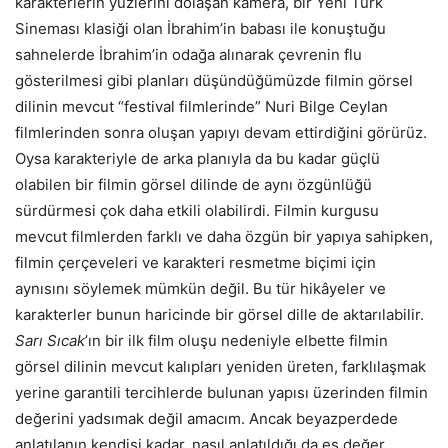
karakterlerin yüzlerini dolaşan kamera, bir Yeni Türk
Sineması klasiği olan İbrahim’in babası ile konuştuğu
sahnelerde İbrahim’in odağa alınarak çevrenin flu
gösterilmesi gibi planları düşündüğümüzde filmin görsel
dilinin mevcut “festival filmlerinde” Nuri Bilge Ceylan
filmlerinden sonra oluşan yapıyı devam ettirdiğini görürüz.
Oysa karakteriyle de arka planıyla da bu kadar güçlü
olabilen bir filmin görsel dilinde de aynı özgünlüğü
sürdürmesi çok daha etkili olabilirdi. Filmin kurgusu
mevcut filmlerden farklı ve daha özgün bir yapıya sahipken,
filmin çerçeveleri ve karakteri resmetme biçimi için
aynısını söylemek mümkün değil. Bu tür hikâyeler ve
karakterler bunun haricinde bir görsel dille de aktarılabilir.
Sarı Sıcak
’ın bir ilk film oluşu nedeniyle elbette filmin
görsel dilinin mevcut kalıpları yeniden üreten, farklılaşmak
yerine garantili tercihlerde bulunan yapısı üzerinden filmin
değerini yadsımak değil amacım. Ancak beyazperdede
anlatılanın kendisi kadar, nasıl anlatıldığı da eş değer