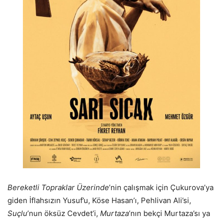
Bereketli Topraklar Üzerinde
’nin çalışmak için Çukurova’ya
giden İflahsızın Yusuf’u, Köse Hasan’ı, Pehlivan Ali’si,
Suçlu
’nun öksüz Cevdet’i,
Murtaza
’nın bekçi Murtaza’sı ya