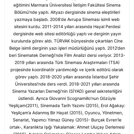
eğitimini Marmara Üniversitesi İletişim Fakültesi Sinema
Bölümü'nde yaptı. Altyazı dergisinde sinema eleştirileri
yazmaya başladı. 2008’de Avrupa Sineması isimli web
sitesini kurdu. 2011-2014 yılları arasında Hayal Perdesi
dergisinde web sitesi editörlüğü yaptı ve derginin yayın
kurulunda görev aldı. TÜRVAK bünyesinde çıkartılan Cine
Belge isimli derginin yazı işleri müdürlüğünü yaptı. 2012’den
beri Sinematek Derneği’nde Film Analizi dersi veriyor. 2013-
2019 yılları arasında Türk Sineması Araştırmaları (TSA)
projesinde koordinatör yardımcılığı ve içerik editörü olarak
görev yaptı. 2018-2020 yılları arasında İstanbul Şehir
Üniversitesi'nde ders verdi. 2018-2021 yılları arasında
Sinema Yazarları Derneği'nin (SİYAD) genel sekreterliğini
üstlendi. Ayrıca Giovanni Scognamillo’nun Gözüyle
Yeşilçam(2011), Sinemada Tarih Yazımı (2015), Erol Ağakay:
Yeşilçam’a Adanmış Bir Hayat (2015), Oyuncu, Yönetmen,
Senarist, Yapımcı Yılmaz Güney (2015)- Burçak Evren'le
ortak-, Karanlıkta Işığı Yakalamak: Ahmet Uluçay Derlemesi