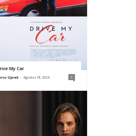
rive My Car
0
urcu Uprak
-
Ağustos 18, 2024