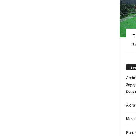
T
B
So
Andre
Zvyagi
Dönüş
Akira
Mavz
Kuru 