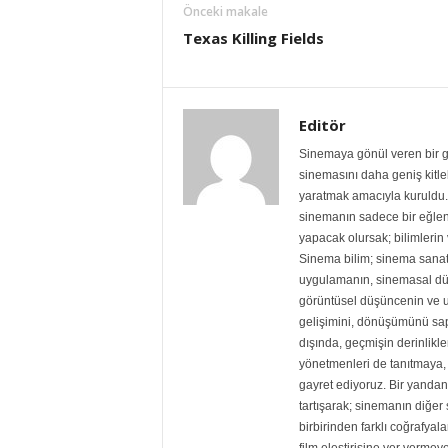
Önceki makale
Texas Killing Fields
Editör
Sinemaya gönül veren bir gr
sinemasını daha geniş kitlele
yaratmak amacıyla kuruldu. 
sinemanın sadece bir eğlen
yapacak olursak; bilimlerin v
Sinema bilim; sinema sanat
uygulamanın, sinemasal dü
görüntüsel düşüncenin ve 
gelişimini, dönüşümünü sapt
dışında, geçmişin derinlikle
yönetmenleri de tanıtmaya, 
gayret ediyoruz. Bir yandan 
tartışarak; sinemanın diğe
birbirinden farklı coğrafyala