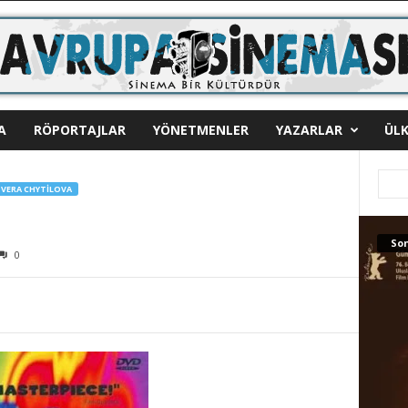
A
RÖPORTAJLAR
YÖNETMENLER
YAZARLAR
ÜLK
VERA CHYTILOVA
Son
0