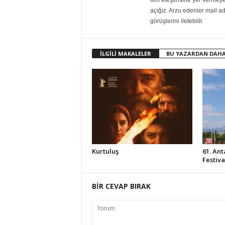
film eleştirisine yer vermey
açığız. Arzu edenler mail adre
görüşlerini iletebilir.
İLGİLİ MAKALELER
BU YAZARDAN DAHA
Kurtuluş
61. Ant
Festiv
BİR CEVAP BIRAK