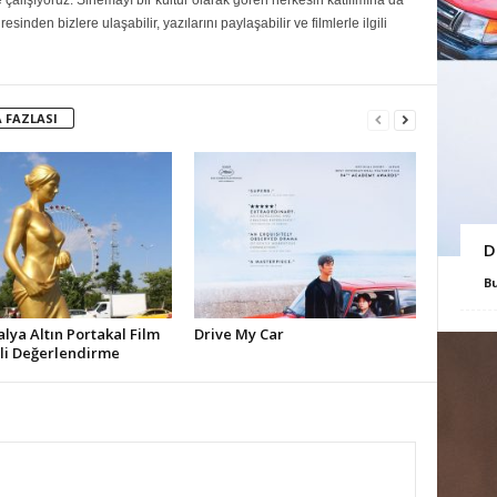
e çalışıyoruz. Sinemayı bir kültür olarak gören herkesin katılımına da
sinden bizlere ulaşabilir, yazılarını paylaşabilir ve filmlerle ilgili
 FAZLASI
D
B
alya Altın Portakal Film
Drive My Car
ali Değerlendirme