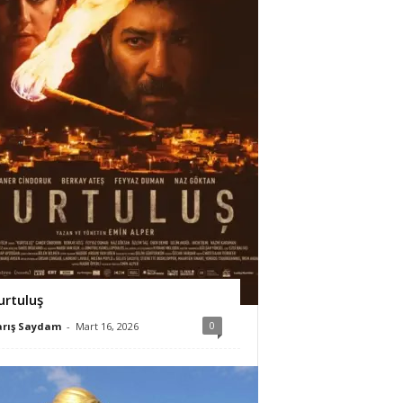
urtuluş
0
arış Saydam
-
Mart 16, 2026