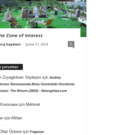
he Zone of Interest
0
arış Saydam
-
Şubat 27, 2024
n yorumlar
i Zvyagintsev Söyleşisi
için
Andrey
ntsev Sinemasında Birey Üzerindeki Otoritenin
ümü: The Return (2003) - Newsgloba.com
 Kurosawa
için
Mehmet
er
için
Alihan
Otlar Üstüne
için
Fragman