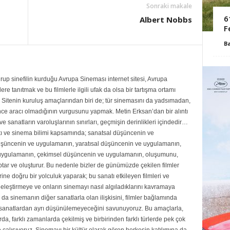
Sonraki makale
6
Albert Nobbs
F
B
up sinefilin kurduğu Avrupa Sineması internet sitesi, Avrupa
re tanıtmak ve bu filmlerle ilgili ufak da olsa bir tartışma ortamı
Sitenin kuruluş amaçlarından biri de; tür sinemasını da yadsımadan,
ce aracı olmadığının vurgusunu yapmak. Metin Erksan’dan bir alıntı
e sanatların varoluşlarının sınırları, geçmişin derinlikleri içindedir…
ı ve sinema bilimi kapsamında; sanatsal düşüncenin ve
şüncenin ve uygulamanın, yaratısal düşüncenin ve uygulamanın,
uygulamanın, çekimsel düşüncenin ve uygulamanın, oluşumunu,
ar ve oluşturur. Bu nedenle bizler de günümüzde çekilen filmler
rine doğru bir yolculuk yaparak; bu sanatı etkileyen filmleri ve
eleştirmeye ve onların sinemayı nasıl algıladıklarını kavramaya
da sinemanın diğer sanatlarla olan ilişkisini, filmler bağlamında
r sanatlardan ayrı düşünülemeyeceğini savunuyoruz. Bu amaçlarla,
rda, farklı zamanlarda çekilmiş ve birbirinden farklı türlerde pek çok