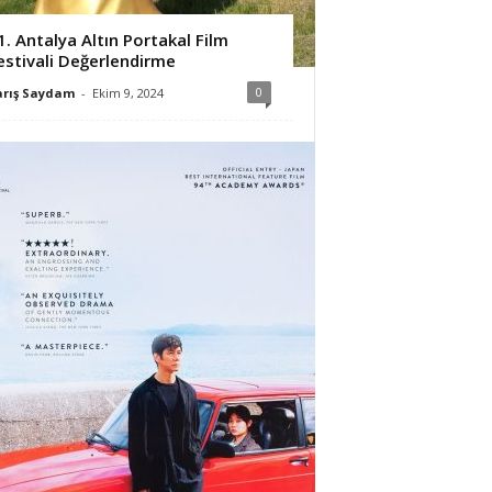
1. Antalya Altın Portakal Film
estivali Değerlendirme
0
arış Saydam
-
Ekim 9, 2024