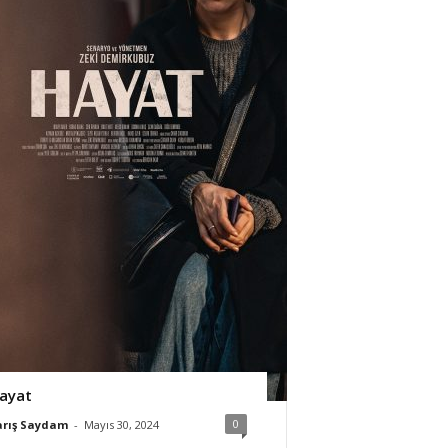
ayat
0
arış Saydam
-
Mayıs 30, 2024