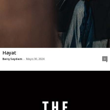
Hayat
Barış Saydam
-
Mayıs 30, 2024
0