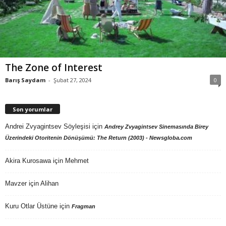
The Zone of Interest
Barış Saydam
-
Şubat 27, 2024
0
Son yorumlar
Andrei Zvyagintsev Söyleşisi
için
Andrey Zvyagintsev Sinemasında Birey
Üzerindeki Otoritenin Dönüşümü: The Return (2003) - Newsgloba.com
Akira Kurosawa
için
Mehmet
Mavzer
için
Alihan
Kuru Otlar Üstüne
için
Fragman