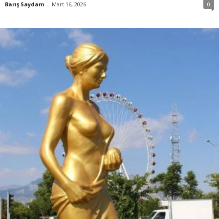
Barış Saydam
-
Mart 16, 2026
0