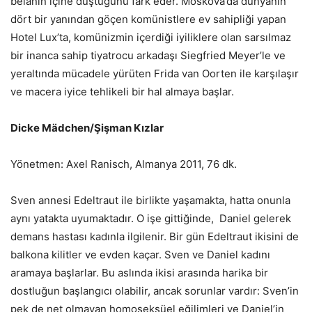
belanın içine düştüğünü fark eder. Moskova’da dünyanın
dört bir yanından göçen komünistlere ev sahipliği yapan
Hotel Lux’ta, komünizmin içerdiği iyiliklere olan sarsılmaz
bir inanca sahip tiyatrocu arkadaşı Siegfried Meyer’le ve
yeraltında mücadele yürüten Frida van Oorten ile karşılaşır
ve macera iyice tehlikeli bir hal almaya başlar.
Dicke Mädchen/Şişman Kızlar
Yönetmen: Axel Ranisch, Almanya 2011, 76 dk.
Sven annesi Edeltraut ile birlikte yaşamakta, hatta onunla
aynı yatakta uyumaktadır. O işe gittiğinde, Daniel gelerek
demans hastası kadınla ilgilenir. Bir gün Edeltraut ikisini de
balkona kilitler ve evden kaçar. Sven ve Daniel kadını
aramaya başlarlar. Bu aslında ikisi arasında harika bir
dostluğun başlangıcı olabilir, ancak sorunlar vardır: Sven’in
pek de net olmayan homoseksüel eğilimleri ve Daniel’in