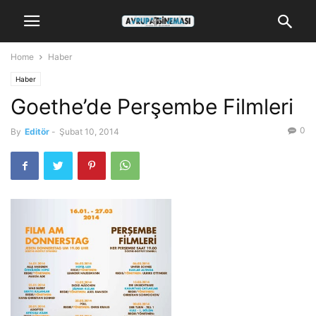
Home
Haber
Haber
Goethe’de Perşembe Filmleri
0
By
Editör
-
Şubat 10, 2014