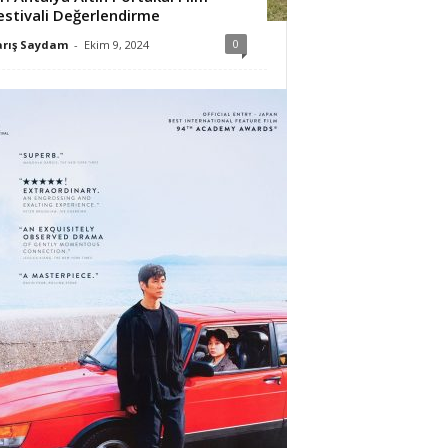
estivali Değerlendirme
0
arış Saydam
-
Ekim 9, 2024