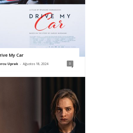
rive My Car
0
urcu Uprak
-
Ağustos 18, 2024