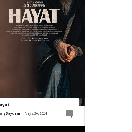
ayat
0
arış Saydam
-
Mayıs 30, 2024