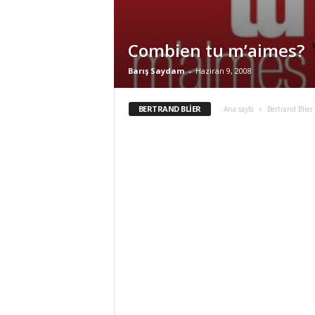
Combien tu m’aimes?
Barış Saydam
-
Haziran 9, 2008
BERTRAND BLIER
Ana sayfa
Bertrand Blier