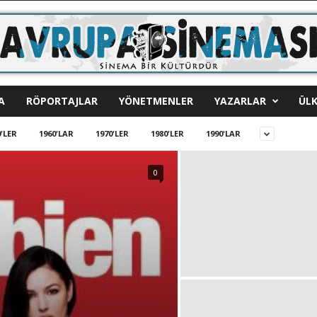
A
RÖPORTAJLAR
YÖNETMENLER
YAZARLAR
ÜLK
'LER
1960'LAR
1970'LER
1980'LER
1990'LAR
0