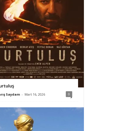
urtuluş
0
arış Saydam
-
Mart 16, 2026